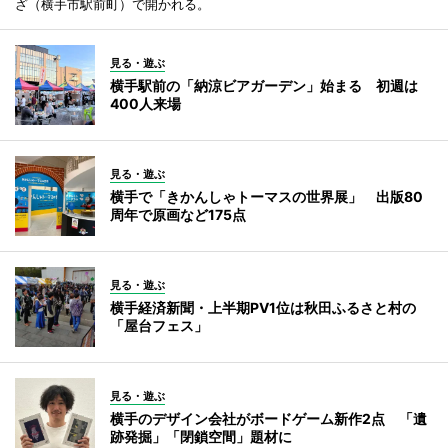
ざ（横手市駅前町）で開かれる。
見る・遊ぶ
横手駅前の「納涼ビアガーデン」始まる 初週は
400人来場
見る・遊ぶ
横手で「きかんしゃトーマスの世界展」 出版80
周年で原画など175点
見る・遊ぶ
横手経済新聞・上半期PV1位は秋田ふるさと村の
「屋台フェス」
見る・遊ぶ
横手のデザイン会社がボードゲーム新作2点 「遺
跡発掘」「閉鎖空間」題材に