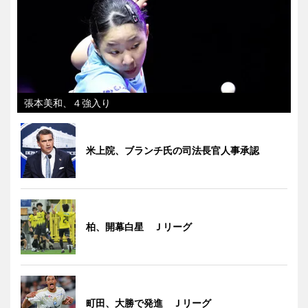
張本美和、４強入り
米上院、ブランチ氏の司法長官人事承認
柏、開幕白星 Ｊリーグ
町田、大勝で発進 Ｊリーグ