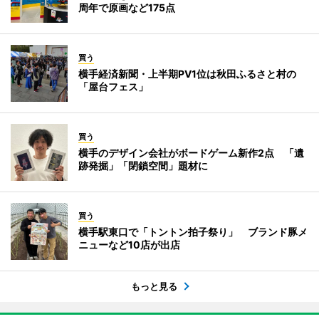
周年で原画など175点
買う
横手経済新聞・上半期PV1位は秋田ふるさと村の
「屋台フェス」
買う
横手のデザイン会社がボードゲーム新作2点 「遺
跡発掘」「閉鎖空間」題材に
買う
横手駅東口で「トントン拍子祭り」 ブランド豚メ
ニューなど10店が出店
もっと見る