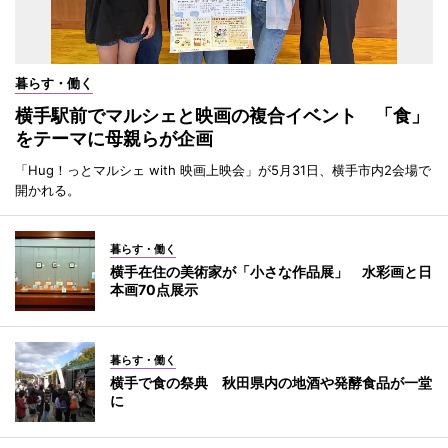
暮らす・働く
横手駅前でマルシェと映画の複合イベント 「食」
をテーマに母親らが企画
「Hug！っとマルシェ with 映画上映会」が5月31日、横手市内2会場で
開かれる。
暮らす・働く
横手在住の美術家が「小さな作品展」 水彩画と日
本画70点展示
暮らす・働く
横手で食の祭典 秋田県内の地酒や発酵食品が一堂
に