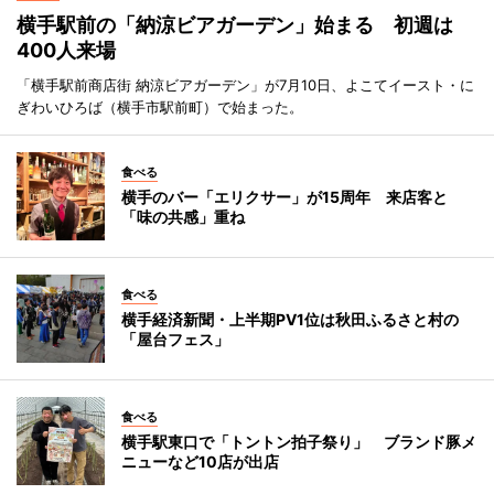
横手駅前の「納涼ビアガーデン」始まる 初週は
400人来場
「横手駅前商店街 納涼ビアガーデン」が7月10日、よこてイースト・に
ぎわいひろば（横手市駅前町）で始まった。
食べる
横手のバー「エリクサー」が15周年 来店客と
「味の共感」重ね
食べる
横手経済新聞・上半期PV1位は秋田ふるさと村の
「屋台フェス」
食べる
横手駅東口で「トントン拍子祭り」 ブランド豚メ
ニューなど10店が出店