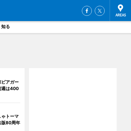
・知る
涼ビアガー
週は400
しゃトーマ
版80周年