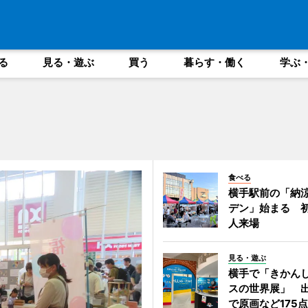
る
見る・遊ぶ
買う
暮らす・働く
学ぶ
食べる
横手駅前の「納
デン」始まる 初
人来場
見る・遊ぶ
横手で「きかん
スの世界展」 出
で原画など175点