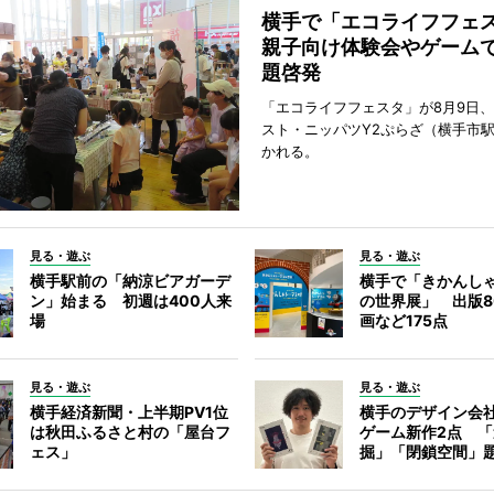
横手で「エコライフフ
親子向け体験会やゲーム
題啓発
「エコライフフェスタ」が8月9日
スト・ニッパツY2ぷらざ（横手市
かれる。
見る・遊ぶ
見る・遊ぶ
横手駅前の「納涼ビアガーデ
横手で「きかんし
ン」始まる 初週は400人来
の世界展」 出版8
場
画など175点
見る・遊ぶ
見る・遊ぶ
横手経済新聞・上半期PV1位
横手のデザイン会
は秋田ふるさと村の「屋台フ
ゲーム新作2点 
ェス」
掘」「閉鎖空間」