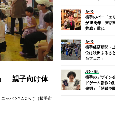
食べる
横手のバー「エ
が15周年 来店
共感」重ね
食べる
横手経済新聞・上
位は秋田ふるさ
台フェス」
見る・遊ぶ
」 親子向け体
横手のデザイン
ドゲーム新作2点
発掘」「閉鎖空
・ニッパツY2ぷらざ（横手市