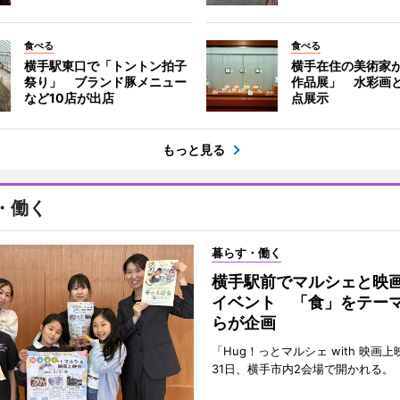
食べる
食べる
横手駅東口で「トントン拍子
横手在住の美術家
祭り」 ブランド豚メニュー
作品展」 水彩画と
など10店が出店
点展示
もっと見る
・働く
暮らす・働く
横手駅前でマルシェと映
イベント 「食」をテー
らが企画
「Hug！っとマルシェ with 映画
31日、横手市内2会場で開かれる。