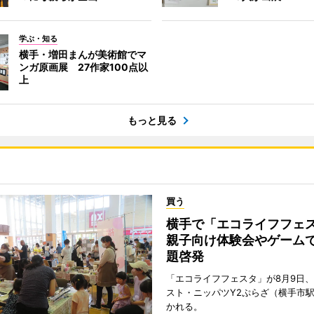
学ぶ・知る
横手・増田まんが美術館でマ
ンガ原画展 27作家100点以
上
もっと見る
買う
横手で「エコライフフ
親子向け体験会やゲーム
題啓発
「エコライフフェスタ」が8月9日
スト・ニッパツY2ぷらざ（横手市
かれる。