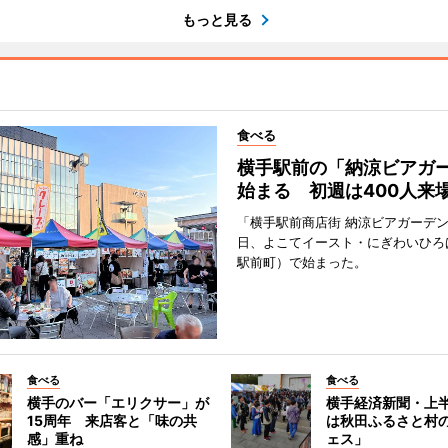
もっと見る
食べる
横手駅前の「納涼ビアガ
始まる 初週は400人来
「横手駅前商店街 納涼ビアガーデン
日、よこてイースト・にぎわいひろ
駅前町）で始まった。
食べる
食べる
横手のバー「エリクサー」が
横手経済新聞・上半
15周年 来店客と「味の共
は秋田ふるさと村
感」重ね
ェス」