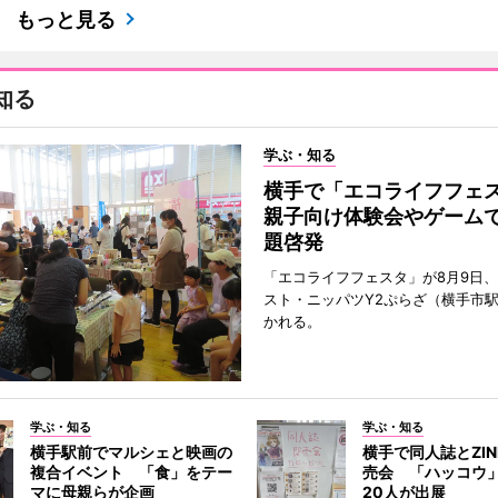
もっと見る
知る
学ぶ・知る
横手で「エコライフフ
親子向け体験会やゲーム
題啓発
「エコライフフェスタ」が8月9日
スト・ニッパツY2ぷらざ（横手市
かれる。
学ぶ・知る
学ぶ・知る
横手駅前でマルシェと映画の
横手で同人誌とZI
複合イベント 「食」をテー
売会 「ハッコウ
マに母親らが企画
20人が出展