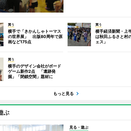
買う
買う
横手で「きかんしゃトーマス
横手経済新聞・上半
の世界展」 出版80周年で原
は秋田ふるさと村
画など175点
ェス」
買う
横手のデザイン会社がボード
ゲーム新作2点 「遺跡発
掘」「閉鎖空間」題材に
もっと見る
遊ぶ
見る・遊ぶ