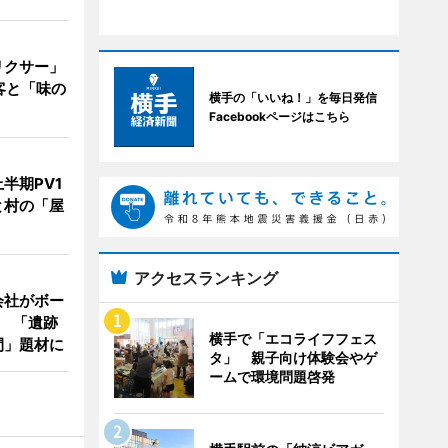
リクサー」
客と「味の
横手の「いいね！」を毎日発信
Facebookページはこちら
半期PV1
と村の「屋
アクセスランキング
会社がボー
 「遺跡
横手で「エコライフフェス
間」題材に
タ」 親子向け体験会やゲ
ームで環境問題啓発