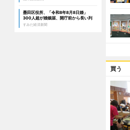
墨田区役所、「令和8年8月8日婚」
300人超が婚姻届、開庁前から長い列
すみだ経済新聞
買う