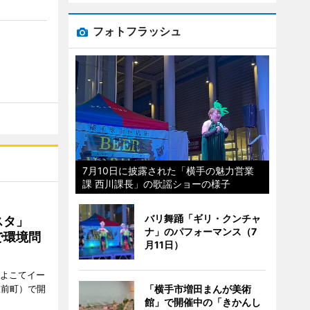
フォトフラッシュ
7月10日に披露された「横手の魅力営業
課 西川課長」の歌謡ショーの様子
バリ舞踊「ギリ・クンチャ
ェスタ」
ナ」のパフォーマンス（7
で環境問
月11日）
、よこてイー
駅前町）で開
「横手市増田まんが美術
館」で開催中の「きかんし