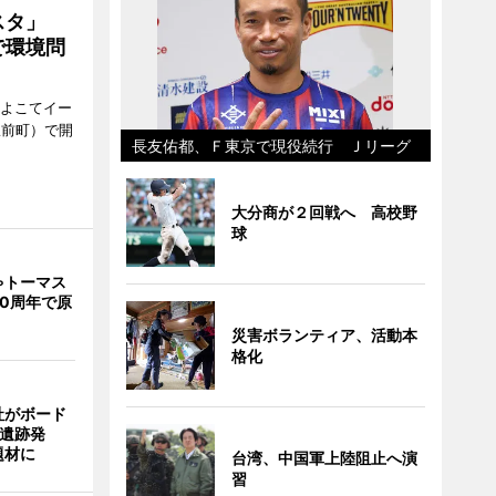
ェスタ」
で環境問
、よこてイー
駅前町）で開
長友佑都、Ｆ東京で現役続行 Ｊリーグ
大分商が２回戦へ 高校野
球
ゃトーマス
0周年で原
災害ボランティア、活動本
格化
社がボード
「遺跡発
題材に
台湾、中国軍上陸阻止へ演
習