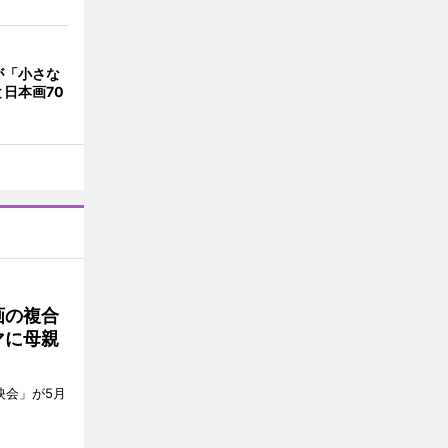
が「小さな
日本画70
画の複合
マに母親
上映会」が5月