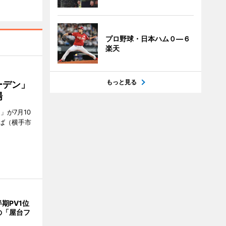
プロ野球・日本ハム０―６
楽天
もっと見る
ーデン」
場
」が7月10
ば（横手市
期PV1位
の「屋台フ