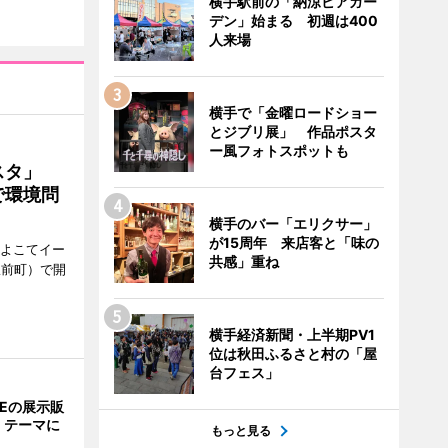
横手駅前の「納涼ビアガー
デン」始まる 初週は400
人来場
横手で「金曜ロードショー
とジブリ展」 作品ポスタ
ー風フォトスポットも
ェスタ」
で環境問
横手のバー「エリクサー」
が15周年 来店客と「味の
、よこてイー
共感」重ね
駅前町）で開
横手経済新聞・上半期PV1
位は秋田ふるさと村の「屋
台フェス」
NEの展示販
」テーマに
もっと見る