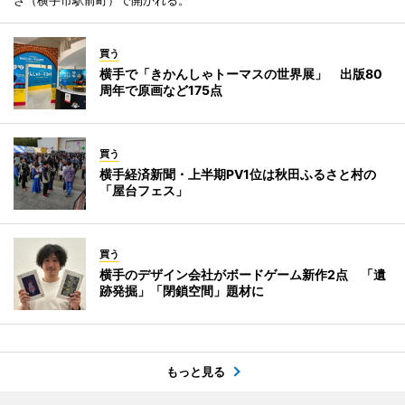
買う
横手で「きかんしゃトーマスの世界展」 出版80
周年で原画など175点
買う
横手経済新聞・上半期PV1位は秋田ふるさと村の
「屋台フェス」
買う
横手のデザイン会社がボードゲーム新作2点 「遺
跡発掘」「閉鎖空間」題材に
もっと見る