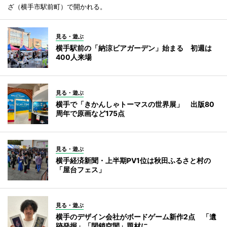
ざ（横手市駅前町）で開かれる。
見る・遊ぶ
横手駅前の「納涼ビアガーデン」始まる 初週は
400人来場
見る・遊ぶ
横手で「きかんしゃトーマスの世界展」 出版80
周年で原画など175点
見る・遊ぶ
横手経済新聞・上半期PV1位は秋田ふるさと村の
「屋台フェス」
見る・遊ぶ
横手のデザイン会社がボードゲーム新作2点 「遺
跡発掘」「閉鎖空間」題材に