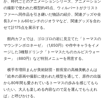
か、時代ごとのアニメーションシリーズ、アニメーション
の撮影で使われた模型約45点、ウィルバートがクリスト
ファーへ同作品を引き継いだ物語の紹介、関連グッズや全
長3メートル60センチのジオラマなど、関連グッズを合わ
せて計175点を展示する。
館内カフェでは、ゴロゴロの岩に見立てた「トーマスの
マウンテンボロネーゼ」（1,650円）や作中キャラをイメ
ージした3種類ドリンク「トーマスたちのカルビスウォー
ター」（880円）など特別メニューを用意する。
横手市増田まんが美術財団・館長室の高橋美帆さんは
「絵本の原画や撮影に使われた模型を通して、原作の出版
から80年間も愛されているトーマスの歩みを感じてもら
いたい。大人も楽しめる内容なので足を運んでもらえれ
ば」と呼びかける。