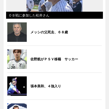
ＯＢ戦に参加した松井さん
メッシの父死去、６８歳
佐野航がＰＳＶ移籍 サッカー
張本美和、４強入り