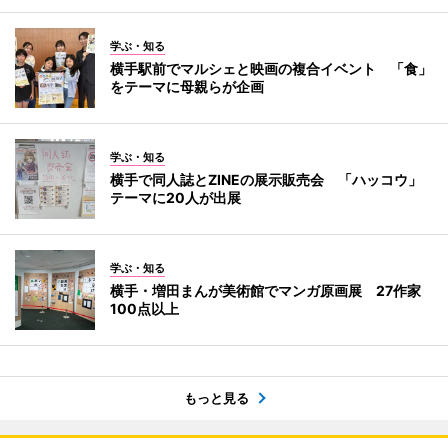
学ぶ・知る
横手駅前でマルシェと映画の複合イベント 「食」
をテーマに母親らが企画
学ぶ・知る
横手で同人誌とZINEの展示販売会 「ハッコウ」
テーマに20人が出展
学ぶ・知る
横手・増田まんが美術館でマンガ原画展 27作家
100点以上
もっと見る