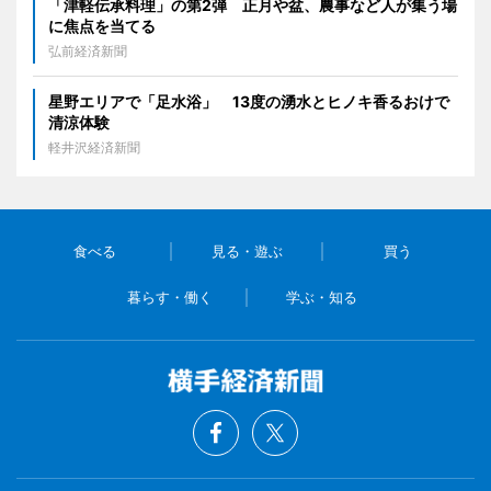
「津軽伝承料理」の第2弾 正月や盆、農事など人が集う場
に焦点を当てる
弘前経済新聞
星野エリアで「足水浴」 13度の湧水とヒノキ香るおけで
清涼体験
軽井沢経済新聞
食べる
見る・遊ぶ
買う
暮らす・働く
学ぶ・知る