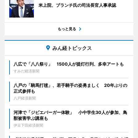
米上院、ブランチ氏の司法長官人事承認
もっと見る
みん経トピックス
八広で「八八祭り」 1500人が提灯行列、多幸アートも
すみだ経済新聞
八戸の「騎馬打毬」、若手騎手の姿勇ましく 20年ぶりの
正式参拝も
八戸経済新聞
河津で「ジビエバーガー体験」 小中学生30人が参加、鳥
獣被害学ぶ講座も
伊豆下田経済新聞