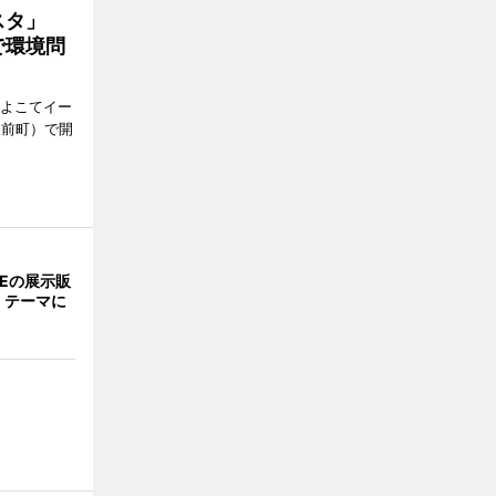
ェスタ」
で環境問
、よこてイー
駅前町）で開
NEの展示販
」テーマに