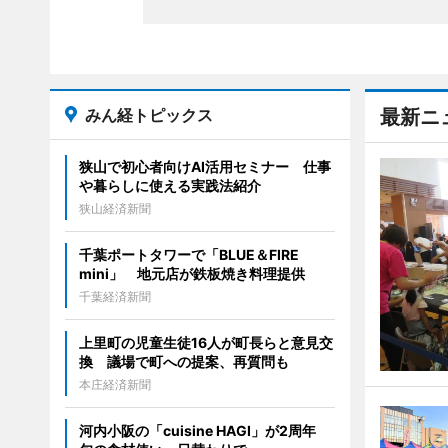
みん経トピックス
最新ニ
狭山で初心者向けAI活用セミナー 仕事
や暮らしに使える実践法紹介
狭山経済新聞
千葉ポートタワーで「BLUE＆FIRE
mini」 地元店が鉄板焼き料理提供
千葉経済新聞
上里町の児童生徒16人が町長らと意見交
換 議場で町への提案、再質問も
本庄経済新聞
河内小阪の「cuisine HAGI」が2周年