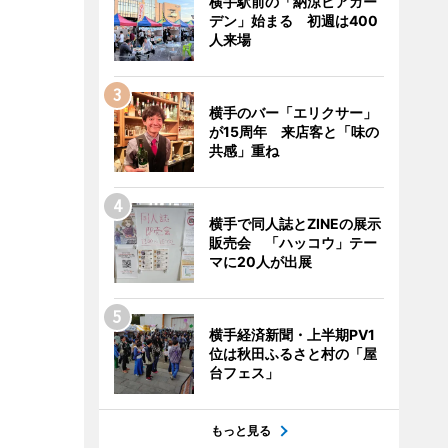
横手駅前の「納涼ビアガー
デン」始まる 初週は400
人来場
横手のバー「エリクサー」
が15周年 来店客と「味の
共感」重ね
横手で同人誌とZINEの展示
販売会 「ハッコウ」テー
マに20人が出展
横手経済新聞・上半期PV1
位は秋田ふるさと村の「屋
台フェス」
もっと見る