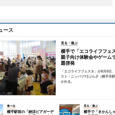
ュース
見る・遊ぶ
横手で「エコライフフ
親子向け体験会やゲーム
題啓発
「エコライフフェスタ」が8月9日
スト・ニッパツY2ぷらざ（横手市
かれる。
食べる
見る・遊ぶ
横手駅前の「納涼ビアガーデ
横手で「きかんし