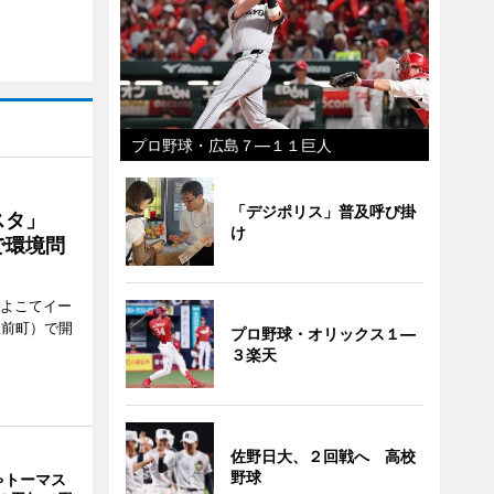
プロ野球・広島７―１１巨人
「デジポリス」普及呼び掛
ェスタ」
け
で環境問
、よこてイー
駅前町）で開
プロ野球・オリックス１―
３楽天
佐野日大、２回戦へ 高校
野球
ゃトーマス