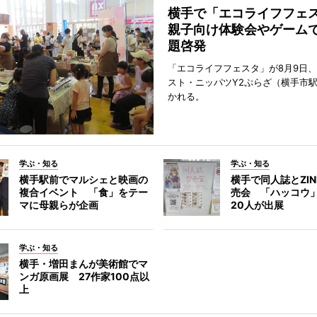
横手で「エコライフフ
親子向け体験会やゲーム
題啓発
「エコライフフェスタ」が8月9日
スト・ニッパツY2ぷらざ（横手市
かれる。
学ぶ・知る
学ぶ・知る
横手駅前でマルシェと映画の
横手で同人誌とZI
複合イベント 「食」をテー
売会 「ハッコウ
マに母親らが企画
20人が出展
学ぶ・知る
横手・増田まんが美術館でマ
ンガ原画展 27作家100点以
上