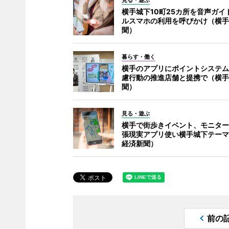
見る・遊ぶ
横手城下10町25カ所を音声ガイ
ルスマホの利用を呼びかけ（横手
聞）
暮らす・働く
横手のアプリにポイントシステム
慮行動の推進店舗と提携で（横手
聞）
見る・遊ぶ
横手で街歩きイベント、モニター
張現実アプリ使い横手城下テーマ
経済新聞）
前の