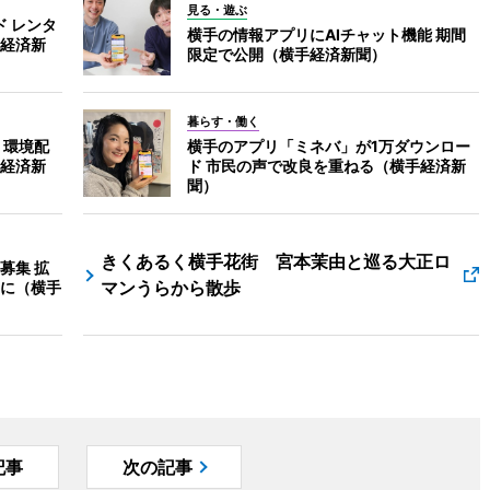
見る・遊ぶ
ド レンタ
横手の情報アプリにAIチャット機能 期間
経済新
限定で公開（横手経済新聞）
暮らす・働く
 環境配
横手のアプリ「ミネバ」が1万ダウンロー
経済新
ド 市民の声で改良を重ねる（横手経済新
聞）
きくあるく横手花街 宮本茉由と巡る大正ロ
募集 拡
マンうらから散歩
に（横手
記事
次の記事