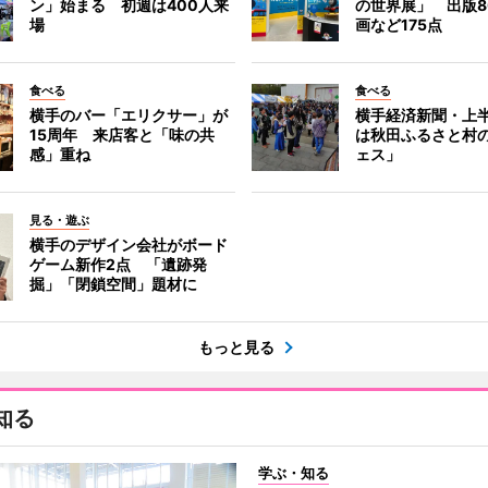
ン」始まる 初週は400人来
の世界展」 出版8
場
画など175点
食べる
食べる
横手のバー「エリクサー」が
横手経済新聞・上半
15周年 来店客と「味の共
は秋田ふるさと村
感」重ね
ェス」
見る・遊ぶ
横手のデザイン会社がボード
ゲーム新作2点 「遺跡発
掘」「閉鎖空間」題材に
もっと見る
知る
学ぶ・知る