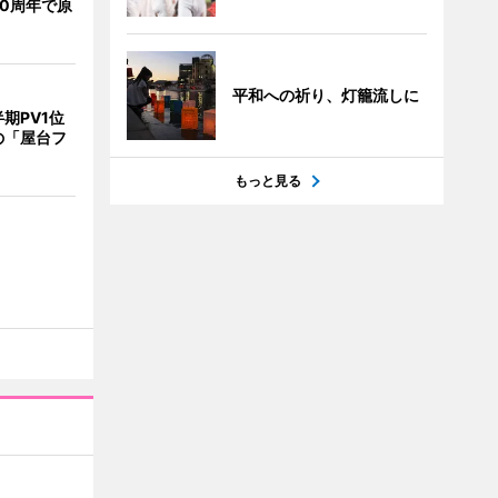
0周年で原
平和への祈り、灯籠流しに
期PV1位
の「屋台フ
もっと見る