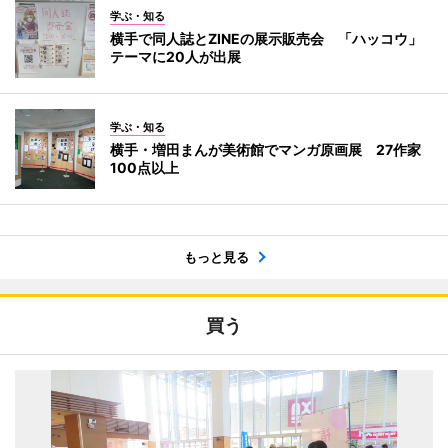
学ぶ・知る
横手で同人誌とZINEの展示販売会 「ハッコウ」
テーマに20人が出展
学ぶ・知る
横手・増田まんが美術館でマンガ原画展 27作家
100点以上
もっと見る
買う