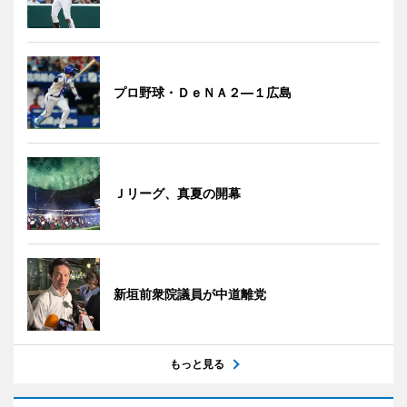
プロ野球・ＤｅＮＡ２―１広島
Ｊリーグ、真夏の開幕
新垣前衆院議員が中道離党
もっと見る