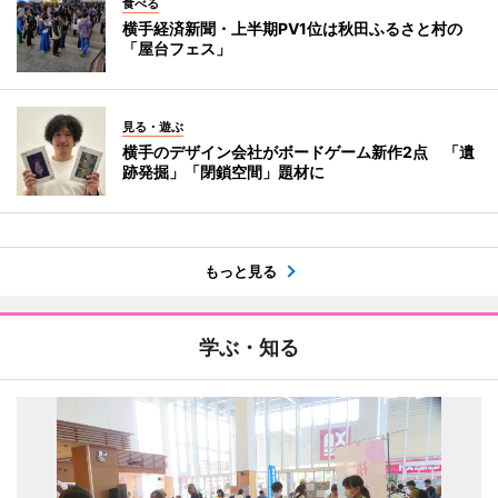
食べる
横手経済新聞・上半期PV1位は秋田ふるさと村の
「屋台フェス」
見る・遊ぶ
横手のデザイン会社がボードゲーム新作2点 「遺
跡発掘」「閉鎖空間」題材に
もっと見る
学ぶ・知る