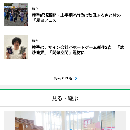
買う
横手経済新聞・上半期PV1位は秋田ふるさと村の
「屋台フェス」
買う
横手のデザイン会社がボードゲーム新作2点 「遺
跡発掘」「閉鎖空間」題材に
もっと見る
見る・遊ぶ