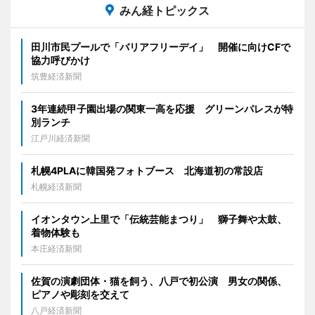
みん経トピックス
田川市民プールで「バリアフリーデイ」 開催に向けCFで
協力呼びかけ
筑豊経済新聞
3年連続甲子園出場の関東一高を応援 グリーンパレスが特
別ランチ
江戸川経済新聞
札幌4PLAに韓国発フォトブース 北海道初の常設店
札幌経済新聞
イオンタウン上里で「伝統芸能まつり」 獅子舞や太鼓、
着物体験も
本庄経済新聞
佐賀の演劇団体・猫を飼う、八戸で初公演 男女の関係、
ピアノや彫刻を交えて
八戸経済新聞