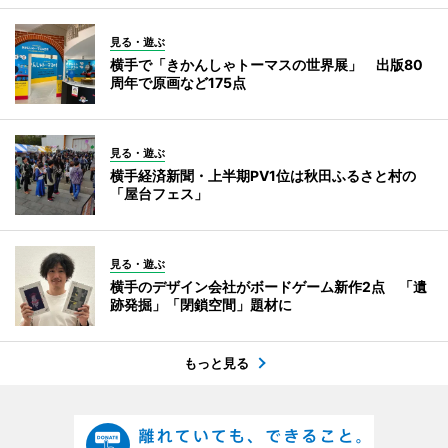
見る・遊ぶ
横手で「きかんしゃトーマスの世界展」 出版80
周年で原画など175点
見る・遊ぶ
横手経済新聞・上半期PV1位は秋田ふるさと村の
「屋台フェス」
見る・遊ぶ
横手のデザイン会社がボードゲーム新作2点 「遺
跡発掘」「閉鎖空間」題材に
もっと見る