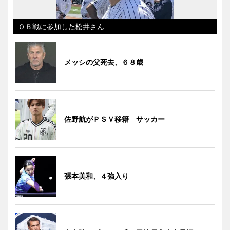
ＯＢ戦に参加した松井さん
メッシの父死去、６８歳
佐野航がＰＳＶ移籍 サッカー
張本美和、４強入り