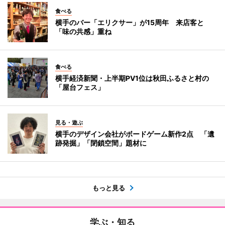
食べる
横手のバー「エリクサー」が15周年 来店客と
「味の共感」重ね
食べる
横手経済新聞・上半期PV1位は秋田ふるさと村の
「屋台フェス」
見る・遊ぶ
横手のデザイン会社がボードゲーム新作2点 「遺
跡発掘」「閉鎖空間」題材に
もっと見る
学ぶ・知る