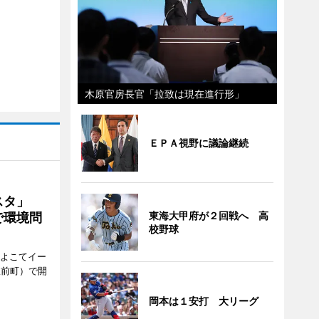
木原官房長官「拉致は現在進行形」
ＥＰＡ視野に議論継続
ェスタ」
東海大甲府が２回戦へ 高
で環境問
校野球
、よこてイー
駅前町）で開
岡本は１安打 大リーグ