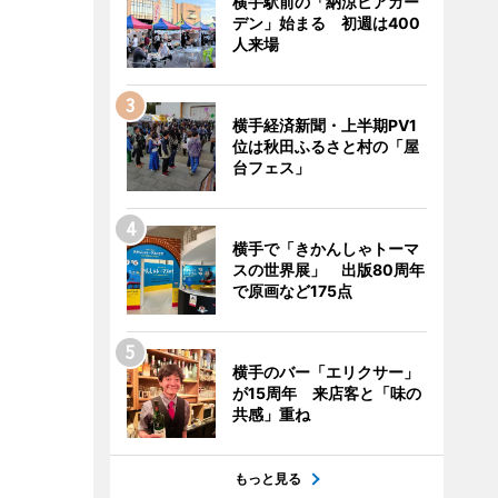
横手駅前の「納涼ビアガー
デン」始まる 初週は400
人来場
横手経済新聞・上半期PV1
位は秋田ふるさと村の「屋
台フェス」
横手で「きかんしゃトーマ
スの世界展」 出版80周年
で原画など175点
横手のバー「エリクサー」
が15周年 来店客と「味の
共感」重ね
もっと見る