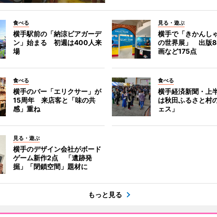
食べる
見る・遊ぶ
横手駅前の「納涼ビアガーデ
横手で「きかんし
ン」始まる 初週は400人来
の世界展」 出版8
場
画など175点
食べる
食べる
横手のバー「エリクサー」が
横手経済新聞・上半
15周年 来店客と「味の共
は秋田ふるさと村
感」重ね
ェス」
見る・遊ぶ
横手のデザイン会社がボード
ゲーム新作2点 「遺跡発
掘」「閉鎖空間」題材に
もっと見る