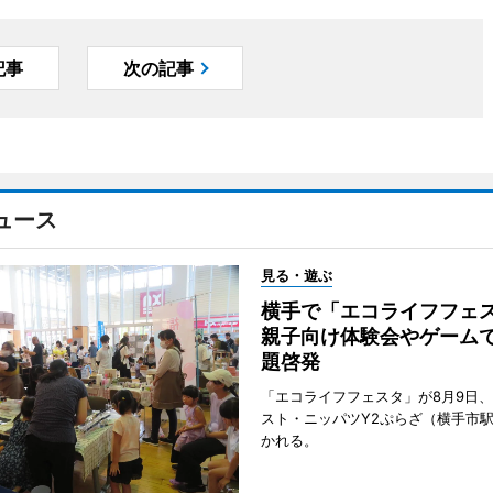
記事
次の記事
ュース
見る・遊ぶ
横手で「エコライフフ
親子向け体験会やゲーム
題啓発
「エコライフフェスタ」が8月9日
スト・ニッパツY2ぷらざ（横手市
かれる。