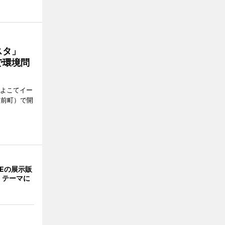
ェスタ」
で環境問
、よこてイー
駅前町）で開
NEの展示販
」テーマに