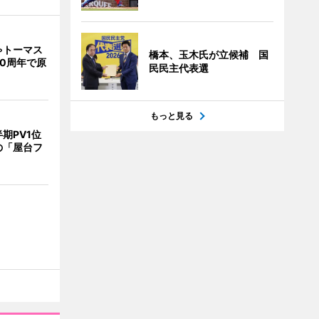
ゃトーマス
橋本、玉木氏が立候補 国
0周年で原
民民主代表選
もっと見る
期PV1位
の「屋台フ