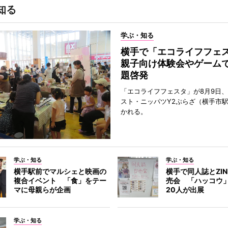
知る
学ぶ・知る
横手で「エコライフフ
親子向け体験会やゲーム
題啓発
「エコライフフェスタ」が8月9日
スト・ニッパツY2ぷらざ（横手市
かれる。
学ぶ・知る
学ぶ・知る
横手駅前でマルシェと映画の
横手で同人誌とZI
複合イベント 「食」をテー
売会 「ハッコウ
マに母親らが企画
20人が出展
学ぶ・知る