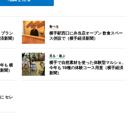
食べる
 ブラン
横手駅西口に弁当店オープン 飲食スペー
済新聞）
ス併設で（横手経済新聞）
見る・遊ぶ
横手で自然素材を使った体験型マルシェ、
年も 横
今年も 19種の体験コース用意（横手経済
新聞）
新聞）
に セレ