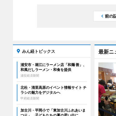
前の
みん経トピックス
最新ニ
浦安市・堀江にラーメン店「和麺 善」、
和風だしラーメン・和食を提供
浦安経済新聞
北杜・清里高原のイベント情報サイト チ
ラシの魅力をデジタルへ
甲府経済新聞
加古川・平岡小で「東加古川ふれあいま
つり」 子どもたちの夏の思い出に