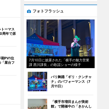
フォトフラッシュ
ゃトーマス
0周年で原
期PV1位
7月10日に披露された「横手の魅力営業
の「屋台フ
課 西川課長」の歌謡ショーの様子
バリ舞踊「ギリ・クンチャ
ナ」のパフォーマンス（7
月11日）
「横手市増田まんが美術
館」で開催中の「きかんし