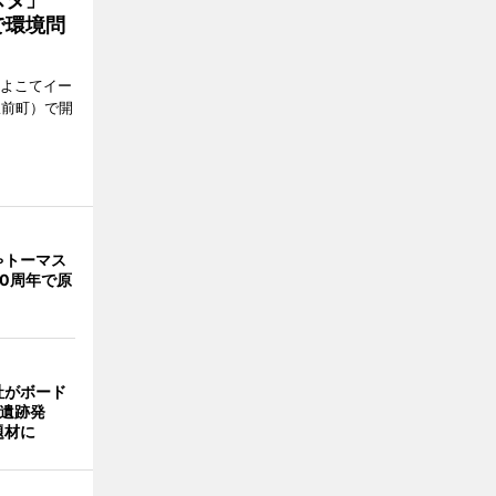
で環境問
、よこてイー
駅前町）で開
ゃトーマス
0周年で原
社がボード
「遺跡発
題材に