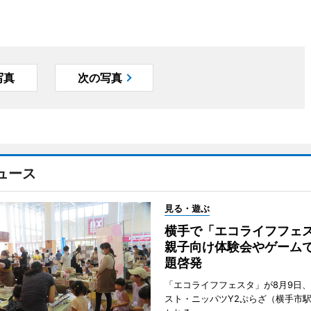
写真
次の写真
ュース
見る・遊ぶ
横手で「エコライフフ
親子向け体験会やゲーム
題啓発
「エコライフフェスタ」が8月9日
スト・ニッパツY2ぷらざ（横手市