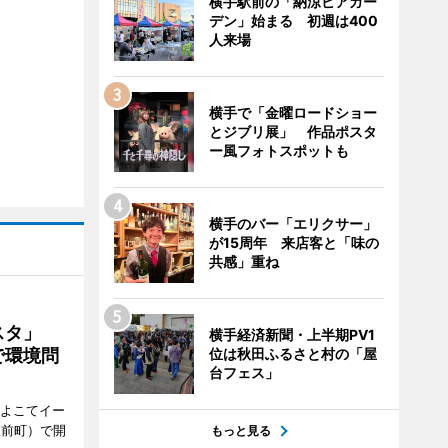
横手駅前の「納涼ビアガー
デン」始まる 初週は400
人来場
横手で「金曜ロードショー
とジブリ展」 作品ポスタ
ー風フォトスポットも
横手のバー「エリクサー」
が15周年 来店客と「味の
共感」重ね
ェスタ」
横手経済新聞・上半期PV1
で環境問
位は秋田ふるさと村の「屋
台フェス」
、よこてイー
駅前町）で開
もっと見る