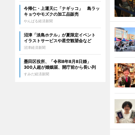
今帰仁・上運天に「ナギッコ」 島ラッ
キョウやモズクの加工品販売
やんばる経済新聞
沼津「淡島ホテル」が夏限定イベント
イラストサービスや星空観望会など
沼津経済新聞
墨田区役所、「令和8年8月8日婚」
300人超が婚姻届、開庁前から長い列
すみだ経済新聞