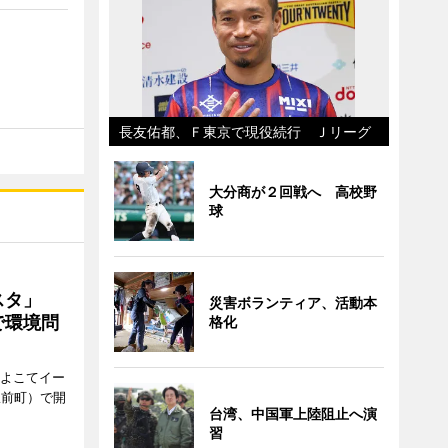
長友佑都、Ｆ東京で現役続行 Ｊリーグ
大分商が２回戦へ 高校野
球
ェスタ」
災害ボランティア、活動本
で環境問
格化
、よこてイー
駅前町）で開
台湾、中国軍上陸阻止へ演
習