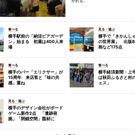
かれる。
食べる
見る・遊ぶ
横手駅前の「納涼ビアガーデ
横手で「きかんし
ン」始まる 初週は400人来
の世界展」 出版8
場
画など175点
食べる
食べる
横手のバー「エリクサー」が
横手経済新聞・上半
15周年 来店客と「味の共
は秋田ふるさと村
感」重ね
ェス」
見る・遊ぶ
横手のデザイン会社がボード
ゲーム新作2点 「遺跡発
掘」「閉鎖空間」題材に