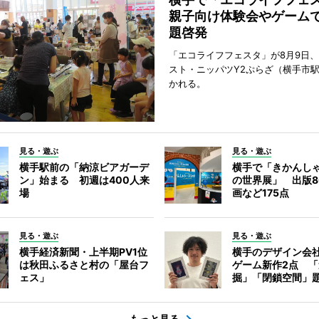
親子向け体験会やゲーム
題啓発
「エコライフフェスタ」が8月9日
スト・ニッパツY2ぷらざ（横手市
かれる。
見る・遊ぶ
見る・遊ぶ
横手駅前の「納涼ビアガーデ
横手で「きかんし
ン」始まる 初週は400人来
の世界展」 出版8
場
画など175点
見る・遊ぶ
見る・遊ぶ
横手経済新聞・上半期PV1位
横手のデザイン会
は秋田ふるさと村の「屋台フ
ゲーム新作2点 
ェス」
掘」「閉鎖空間」
もっと見る