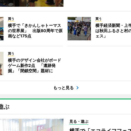
買う
買う
横手で「きかんしゃトーマス
横手経済新聞・上半
の世界展」 出版80周年で原
は秋田ふるさと村
画など175点
ェス」
買う
横手のデザイン会社がボード
ゲーム新作2点 「遺跡発
掘」「閉鎖空間」題材に
もっと見る
遊ぶ
見る・遊ぶ
横手で「エコライフフ