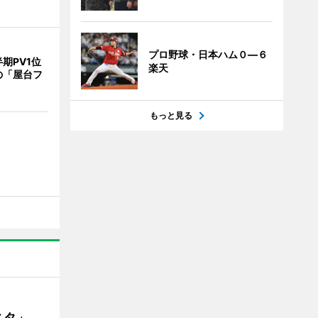
プロ野球・日本ハム０―６
期PV1位
楽天
の「屋台フ
もっと見る
ェスタ」