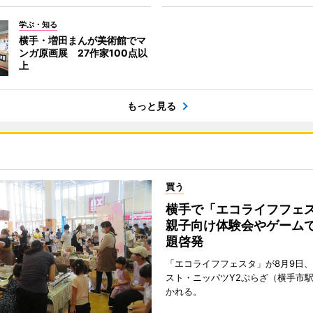
学ぶ・知る
横手・増田まんが美術館でマ
ンガ原画展 27作家100点以
上
もっと見る
買う
横手で「エコライフフ
親子向け体験会やゲーム
題啓発
「エコライフフェスタ」が8月9日
スト・ニッパツY2ぷらざ（横手市
かれる。