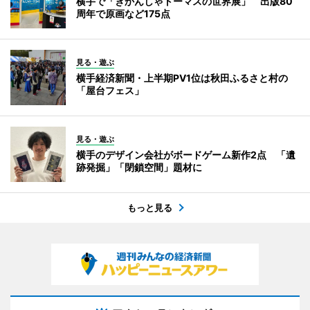
横手で「きかんしゃトーマスの世界展」 出版80
周年で原画など175点
見る・遊ぶ
横手経済新聞・上半期PV1位は秋田ふるさと村の
「屋台フェス」
見る・遊ぶ
横手のデザイン会社がボードゲーム新作2点 「遺
跡発掘」「閉鎖空間」題材に
もっと見る