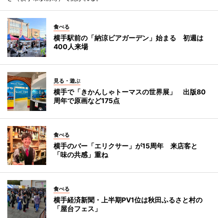
食べる
横手駅前の「納涼ビアガーデン」始まる 初週は
400人来場
見る・遊ぶ
横手で「きかんしゃトーマスの世界展」 出版80
周年で原画など175点
食べる
横手のバー「エリクサー」が15周年 来店客と
「味の共感」重ね
食べる
横手経済新聞・上半期PV1位は秋田ふるさと村の
「屋台フェス」