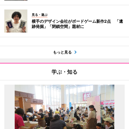
見る・遊ぶ
横手のデザイン会社がボードゲーム新作2点 「遺
跡発掘」「閉鎖空間」題材に
もっと見る
学ぶ・知る