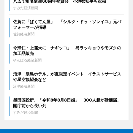
八広で町名誕生60周年祝賀会 小池都知事も祝福
すみだ経済新聞
佐賀に「ばくてん屋」 「シルク・ドゥ・ソレイユ」元パ
フォーマーが指導
佐賀経済新聞
今帰仁・上運天に「ナギッコ」 島ラッキョウやモズクの
加工品販売
やんばる経済新聞
沼津「淡島ホテル」が夏限定イベント イラストサービス
や星空観望会など
沼津経済新聞
墨田区役所、「令和8年8月8日婚」 300人超が婚姻届、
開庁前から長い列
すみだ経済新聞