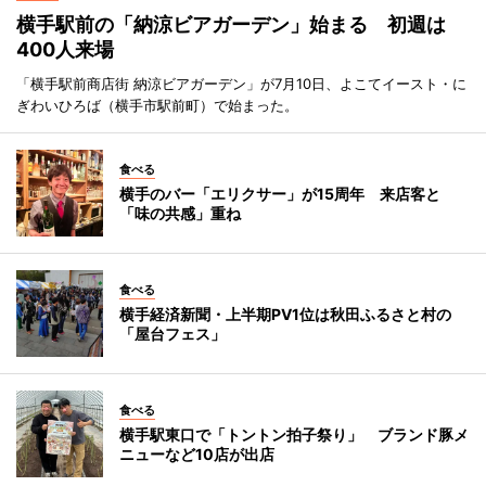
横手駅前の「納涼ビアガーデン」始まる 初週は
400人来場
「横手駅前商店街 納涼ビアガーデン」が7月10日、よこてイースト・に
ぎわいひろば（横手市駅前町）で始まった。
食べる
横手のバー「エリクサー」が15周年 来店客と
「味の共感」重ね
食べる
横手経済新聞・上半期PV1位は秋田ふるさと村の
「屋台フェス」
食べる
横手駅東口で「トントン拍子祭り」 ブランド豚メ
ニューなど10店が出店