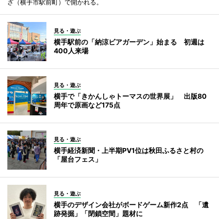
ざ（横手市駅前町）で開かれる。
見る・遊ぶ
横手駅前の「納涼ビアガーデン」始まる 初週は
400人来場
見る・遊ぶ
横手で「きかんしゃトーマスの世界展」 出版80
周年で原画など175点
見る・遊ぶ
横手経済新聞・上半期PV1位は秋田ふるさと村の
「屋台フェス」
見る・遊ぶ
横手のデザイン会社がボードゲーム新作2点 「遺
跡発掘」「閉鎖空間」題材に