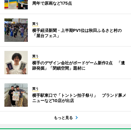
周年で原画など175点
買う
横手経済新聞・上半期PV1位は秋田ふるさと村の
「屋台フェス」
買う
横手のデザイン会社がボードゲーム新作2点 「遺
跡発掘」「閉鎖空間」題材に
買う
横手駅東口で「トントン拍子祭り」 ブランド豚メ
ニューなど10店が出店
もっと見る