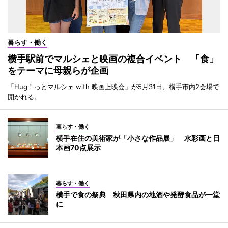
暮らす・働く
横手駅前でマルシェと映画の複合イベント 「食」
をテーマに母親らが企画
「Hug！っとマルシェ with 映画上映会」が5月31日、横手市内2会場で
開かれる。
暮らす・働く
横手在住の美術家が「小さな作品展」 水彩画と日
本画70点展示
暮らす・働く
横手で食の祭典 秋田県内の地酒や発酵食品が一堂
に