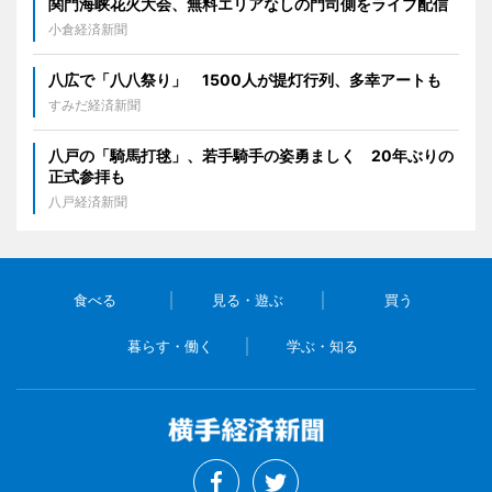
関門海峡花火大会、無料エリアなしの門司側をライブ配信
小倉経済新聞
八広で「八八祭り」 1500人が提灯行列、多幸アートも
すみだ経済新聞
八戸の「騎馬打毬」、若手騎手の姿勇ましく 20年ぶりの
正式参拝も
八戸経済新聞
食べる
見る・遊ぶ
買う
暮らす・働く
学ぶ・知る