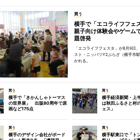
買う
横手で「エコライフフ
親子向け体験会やゲーム
題啓発
「エコライフフェスタ」が8月9日
スト・ニッパツY2ぷらざ（横手市
かれる。
買う
買う
横手で「きかんしゃトーマス
横手経済新聞・上半
の世界展」 出版80周年で原
は秋田ふるさと村
画など175点
ェス」
買う
買う
横手のデザイン会社がボード
横手駅東口で「ト