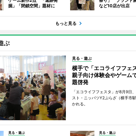
ゲーム新作2点 「遺跡発
祭り」 ブランド
掘」「閉鎖空間」題材に
など10店が出店
もっと見る
遊ぶ
見る・遊ぶ
横手で「エコライフフ
親子向け体験会やゲーム
題啓発
「エコライフフェスタ」が8月9日
スト・ニッパツY2ぷらざ（横手市
かれる。
見る・遊ぶ
見る・遊ぶ