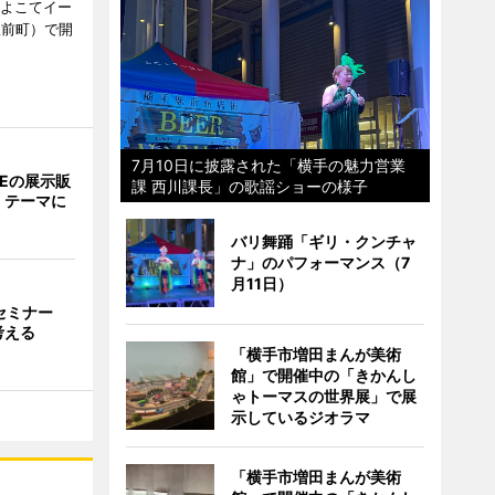
、よこてイー
駅前町）で開
7月10日に披露された「横手の魅力営業
NEの展示販
課 西川課長」の歌謡ショーの様子
」テーマに
バリ舞踊「ギリ・クンチャ
ナ」のパフォーマンス（7
月11日）
災セミナー
考える
「横手市増田まんが美術
館」で開催中の「きかんし
ゃトーマスの世界展」で展
示しているジオラマ
「横手市増田まんが美術