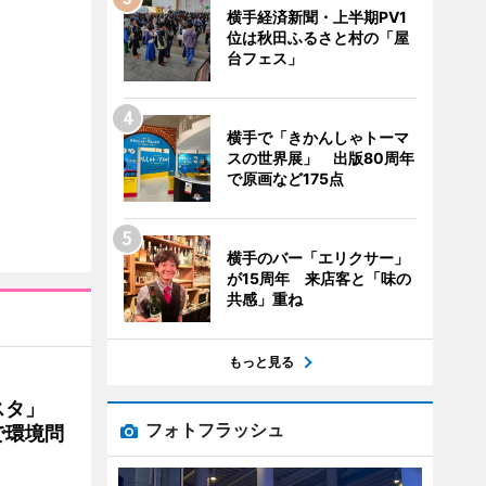
横手経済新聞・上半期PV1
位は秋田ふるさと村の「屋
台フェス」
横手で「きかんしゃトーマ
スの世界展」 出版80周年
で原画など175点
横手のバー「エリクサー」
が15周年 来店客と「味の
共感」重ね
もっと見る
ェスタ」
フォトフラッシュ
で環境問