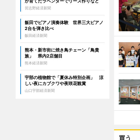
が育てたラベンダーでリース作りなど
習志野経済新聞
飯田でピアノ演奏体験 世界三大ピアノ
2台を弾き比べ
飯田経済新聞
熊本・新市街に焼き鳥チェーン「鳥貴
族」 県内2店舗目
熊本経済新聞
宇部の植物館で「夏休み特別企画」 涼
しい夜にカブクワや夜咲花観賞
山口宇部経済新聞
買う