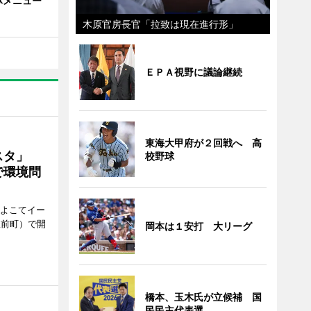
豚メニュー
木原官房長官「拉致は現在進行形」
ＥＰＡ視野に議論継続
東海大甲府が２回戦へ 高
ェスタ」
校野球
で環境問
、よこてイー
駅前町）で開
岡本は１安打 大リーグ
橋本、玉木氏が立候補 国
民民主代表選