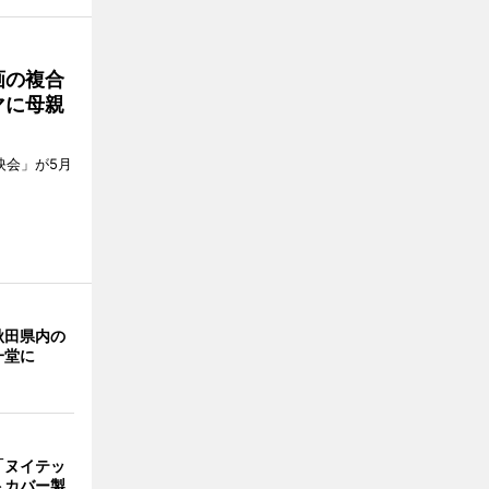
画の複合
マに母親
上映会」が5月
秋田県内の
一堂に
「ヌイテッ
トカバー製