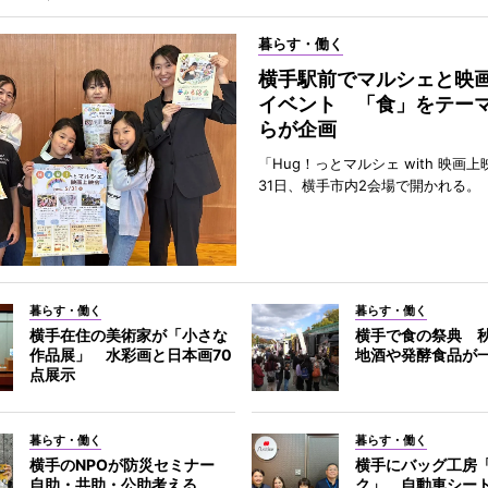
暮らす・働く
横手駅前でマルシェと映
イベント 「食」をテー
らが企画
「Hug！っとマルシェ with 映画
31日、横手市内2会場で開かれる。
暮らす・働く
暮らす・働く
横手在住の美術家が「小さな
横手で食の祭典 
作品展」 水彩画と日本画70
地酒や発酵食品が
点展示
暮らす・働く
暮らす・働く
横手のNPOが防災セミナー
横手にバッグ工房
自助・共助・公助考える
ク」 自動車シー