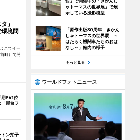
館」で開催中の「きかんし
ゃトーマスの世界展」で展
示している撮影模型
ェスタ」
「原作出版80周年 きかん
で環境問
しゃトーマスの世界展 ～
はたらく機関車たちのおは
なし～」館内の様子
、よこてイー
駅前町）で開
もっと見る
ワールドフォトニュース
期PV1位
の「屋台フ
ントン拍子