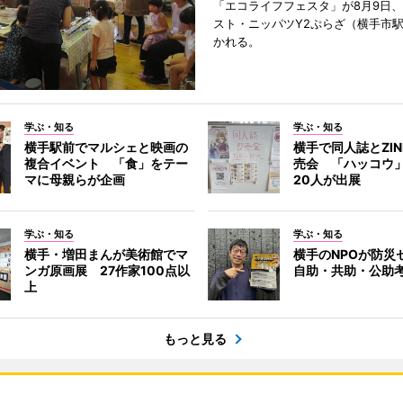
「エコライフフェスタ」が8月9日
スト・ニッパツY2ぷらざ（横手市
かれる。
学ぶ・知る
学ぶ・知る
横手駅前でマルシェと映画の
横手で同人誌とZI
複合イベント 「食」をテー
売会 「ハッコウ
マに母親らが企画
20人が出展
学ぶ・知る
学ぶ・知る
横手・増田まんが美術館でマ
横手のNPOが防
ンガ原画展 27作家100点以
自助・共助・公助
上
もっと見る