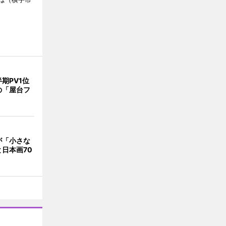
期PV1位
の「屋台フ
が「小さな
日本画70