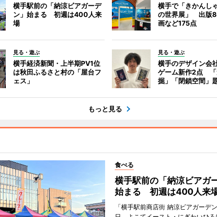
横手駅前の「納涼ビアガーデ
横手で「きかんし
ン」始まる 初週は400人来
の世界展」 出版8
場
画など175点
見る・遊ぶ
見る・遊ぶ
横手経済新聞・上半期PV1位
横手のデザイン会
は秋田ふるさと村の「屋台フ
ゲーム新作2点 
ェス」
掘」「閉鎖空間」
もっと見る
食べる
横手駅前の「納涼ビアガ
始まる 初週は400人来
「横手駅前商店街 納涼ビアガーデン
日、よこてイースト・にぎわいひろ