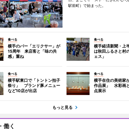
駅前町）で始まった。
食べる
食べる
横手のバー「エリクサー」が
横手経済新聞・上半
15周年 来店客と「味の共
は秋田ふるさと村
感」重ね
ェス」
食べる
食べる
横手駅東口で「トントン拍子
横手在住の美術家
祭り」 ブランド豚メニュー
作品展」 水彩画と
など10店が出店
点展示
もっと見る
・働く