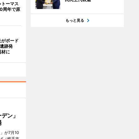
ゃトーマス
0周年で原
もっと見る
社がボード
「遺跡発
題材に
ーデン」
場
」が7月10
ば（横手市