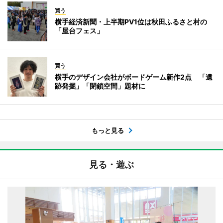
買う
横手経済新聞・上半期PV1位は秋田ふるさと村の
「屋台フェス」
買う
横手のデザイン会社がボードゲーム新作2点 「遺
跡発掘」「閉鎖空間」題材に
もっと見る
見る・遊ぶ