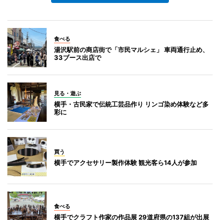
食べる
湯沢駅前の商店街で「市民マルシェ」 車両通行止め、
33ブース出店で
見る・遊ぶ
横手・古民家で伝統工芸品作り リンゴ染め体験など多
彩に
買う
横手でアクセサリー製作体験 観光客ら14人が参加
食べる
横手でクラフト作家の作品展 29道府県の137組が出展