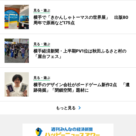
見る・遊ぶ
横手で「きかんしゃトーマスの世界展」 出版80
周年で原画など175点
見る・遊ぶ
横手経済新聞・上半期PV1位は秋田ふるさと村の
「屋台フェス」
見る・遊ぶ
横手のデザイン会社がボードゲーム新作2点 「遺
跡発掘」「閉鎖空間」題材に
もっと見る