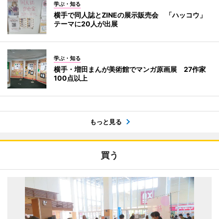
学ぶ・知る
横手で同人誌とZINEの展示販売会 「ハッコウ」
テーマに20人が出展
学ぶ・知る
横手・増田まんが美術館でマンガ原画展 27作家
100点以上
もっと見る
買う