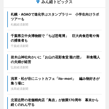
みん経トピックス
札幌・AOAOで進化学ぶスタンプラリー 小学生向けラボ
ツアーも
札幌経済新聞
千葉県立中央博物館で「ちば恐竜博」 巨大肉食恐竜や海
の捕食者も
千葉経済新聞
岩木山神社向かいに「お山の花彩食堂 龍の憩」 和食職人
の夫婦が経営
弘前経済新聞
浅草・松が谷にニットカフェ「ito-mori」 編み物好きが
集う場に
浅草経済新聞
北習志野の老舗精肉店「鳥吉」が創業170周年 幕末から
続くのれん守る