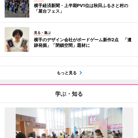
横手経済新聞・上半期PV1位は秋田ふるさと村の
「屋台フェス」
見る・遊ぶ
横手のデザイン会社がボードゲーム新作2点 「遺
跡発掘」「閉鎖空間」題材に
もっと見る
学ぶ・知る