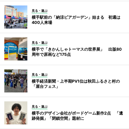
見る・遊ぶ
横手駅前の「納涼ビアガーデン」始まる 初週は
400人来場
見る・遊ぶ
横手で「きかんしゃトーマスの世界展」 出版80
周年で原画など175点
見る・遊ぶ
横手経済新聞・上半期PV1位は秋田ふるさと村の
「屋台フェス」
見る・遊ぶ
横手のデザイン会社がボードゲーム新作2点 「遺
跡発掘」「閉鎖空間」題材に