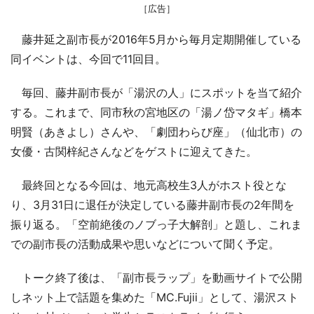
［広告］
藤井延之副市長が2016年5月から毎月定期開催している
同イベントは、今回で11回目。
毎回、藤井副市長が「湯沢の人」にスポットを当て紹介
する。これまで、同市秋の宮地区の「湯ノ岱マタギ」橋本
明賢（あきよし）さんや、「劇団わらび座」（仙北市）の
女優・古関梓紀さんなどをゲストに迎えてきた。
最終回となる今回は、地元高校生3人がホスト役とな
り、3月31日に退任が決定している藤井副市長の2年間を
振り返る。「空前絶後のノブっ子大解剖」と題し、これま
での副市長の活動成果や思いなどについて聞く予定。
トーク終了後は、「副市長ラップ」を動画サイトで公開
しネット上で話題を集めた「MC.Fujii」として、湯沢スト