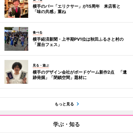
横手のバー「エリクサー」が15周年 来店客と
「味の共感」重ね
食べる
横手経済新聞・上半期PV1位は秋田ふるさと村の
「屋台フェス」
見る・遊ぶ
横手のデザイン会社がボードゲーム新作2点 「遺
跡発掘」「閉鎖空間」題材に
もっと見る
学ぶ・知る