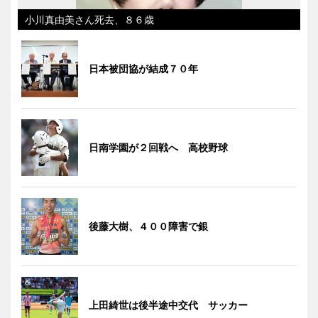
小川真由美さん死去、８６歳
日本被団協が結成７０年
日南学園が２回戦へ 高校野球
後藤大樹、４００障害で銀
上田綺世は後半途中交代 サッカー