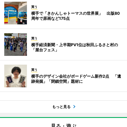
買う
横手で「きかんしゃトーマスの世界展」 出版80
周年で原画など175点
買う
横手経済新聞・上半期PV1位は秋田ふるさと村の
「屋台フェス」
買う
横手のデザイン会社がボードゲーム新作2点 「遺
跡発掘」「閉鎖空間」題材に
もっと見る
見る・遊ぶ