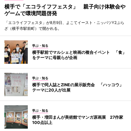
横手で「エコライフフェスタ」 親子向け体験会や
ゲームで環境問題啓発
「エコライフフェスタ」が8月9日、よこてイースト・ニッパツY2ぷら
ざ（横手市駅前町）で開かれる。
学ぶ・知る
横手駅前でマルシェと映画の複合イベント 「食」
をテーマに母親らが企画
学ぶ・知る
横手で同人誌とZINEの展示販売会 「ハッコウ」
テーマに20人が出展
学ぶ・知る
横手・増田まんが美術館でマンガ原画展 27作家
100点以上