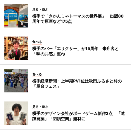
見る・遊ぶ
横手で「きかんしゃトーマスの世界展」 出版80
周年で原画など175点
食べる
横手のバー「エリクサー」が15周年 来店客と
「味の共感」重ね
食べる
横手経済新聞・上半期PV1位は秋田ふるさと村の
「屋台フェス」
見る・遊ぶ
横手のデザイン会社がボードゲーム新作2点 「遺
跡発掘」「閉鎖空間」題材に