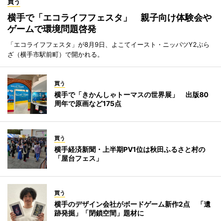
買う
横手で「エコライフフェスタ」 親子向け体験会や
ゲームで環境問題啓発
「エコライフフェスタ」が8月9日、よこてイースト・ニッパツY2ぷら
ざ（横手市駅前町）で開かれる。
買う
横手で「きかんしゃトーマスの世界展」 出版80
周年で原画など175点
買う
横手経済新聞・上半期PV1位は秋田ふるさと村の
「屋台フェス」
買う
横手のデザイン会社がボードゲーム新作2点 「遺
跡発掘」「閉鎖空間」題材に