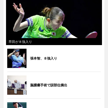
早田が８強入り
張本智、８強入り
脳腫瘍手術で誤部位摘出