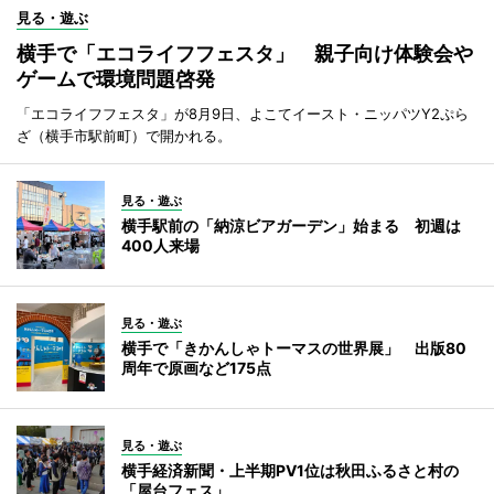
見る・遊ぶ
横手で「エコライフフェスタ」 親子向け体験会や
ゲームで環境問題啓発
「エコライフフェスタ」が8月9日、よこてイースト・ニッパツY2ぷら
ざ（横手市駅前町）で開かれる。
見る・遊ぶ
横手駅前の「納涼ビアガーデン」始まる 初週は
400人来場
見る・遊ぶ
横手で「きかんしゃトーマスの世界展」 出版80
周年で原画など175点
見る・遊ぶ
横手経済新聞・上半期PV1位は秋田ふるさと村の
「屋台フェス」