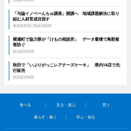
「与論イノベーんちゅ講座」開講へ 地域課題解決に取り
組む人材育成目指す
奄美群島南三島経済新聞
横瀬町で協力隊が「けもの相談所」 データ蓄積で鳥獣被
害防ぐ
秩父経済新聞
秋田で「いぶりがっこレアチーズケーキ」 県内14店で先
行販売
秋田経済新聞
食べる
見る・遊ぶ
買う
暮らす・働く
学ぶ・知る