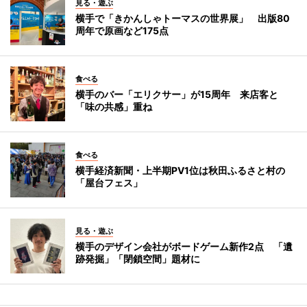
見る・遊ぶ
横手で「きかんしゃトーマスの世界展」 出版80
周年で原画など175点
食べる
横手のバー「エリクサー」が15周年 来店客と
「味の共感」重ね
食べる
横手経済新聞・上半期PV1位は秋田ふるさと村の
「屋台フェス」
見る・遊ぶ
横手のデザイン会社がボードゲーム新作2点 「遺
跡発掘」「閉鎖空間」題材に