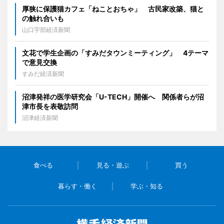
厚狭に保護猫カフェ「ねことおちゃ」 古民家改築、猫と
の触れ合いも
山口宇部経済新聞
文花で学生企画の「すみだタウンミーティング」 4テーマ
で意見交換
すみだ経済新聞
沼津発祥の医学研究会「U-TECH」開催へ 関係者らが沼
津市長を表敬訪問
沼津経済新聞
食べる
見る・遊ぶ
買う
暮らす・働く
学ぶ・知る