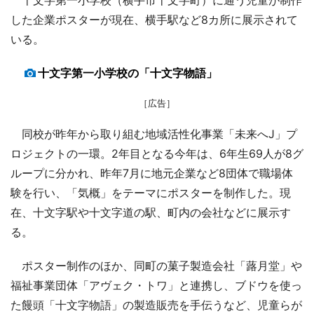
した企業ポスターが現在、横手駅など8カ所に展示されて
いる。
十文字第一小学校の「十文字物語」
［広告］
同校が昨年から取り組む地域活性化事業「未来へJ」プ
ロジェクトの一環。2年目となる今年は、6年生69人が8グ
ループに分かれ、昨年7月に地元企業など8団体で職場体
験を行い、「気概」をテーマにポスターを制作した。現
在、十文字駅や十文字道の駅、町内の会社などに展示す
る。
ポスター制作のほか、同町の菓子製造会社「蕗月堂」や
福祉事業団体「アヴェク・トワ」と連携し、ブドウを使っ
た饅頭「十文字物語」の製造販売を手伝うなど、児童らが