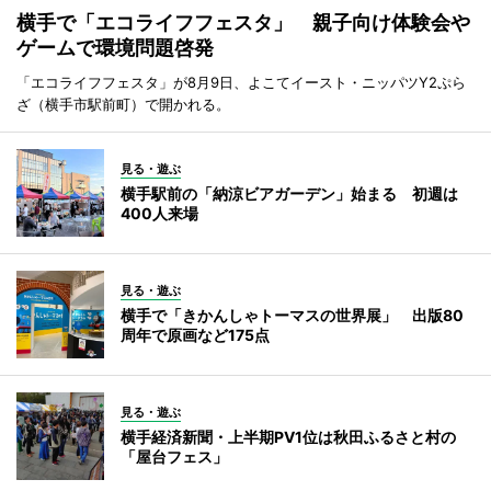
横手で「エコライフフェスタ」 親子向け体験会や
ゲームで環境問題啓発
「エコライフフェスタ」が8月9日、よこてイースト・ニッパツY2ぷら
ざ（横手市駅前町）で開かれる。
見る・遊ぶ
横手駅前の「納涼ビアガーデン」始まる 初週は
400人来場
見る・遊ぶ
横手で「きかんしゃトーマスの世界展」 出版80
周年で原画など175点
見る・遊ぶ
横手経済新聞・上半期PV1位は秋田ふるさと村の
「屋台フェス」