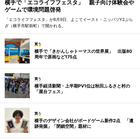
横手で「エコライフフェスタ」 親子向け体験会や
ゲームで環境問題啓発
「エコライフフェスタ」が8月9日、よこてイースト・ニッパツY2ぷら
ざ（横手市駅前町）で開かれる。
買う
横手で「きかんしゃトーマスの世界展」 出版80
周年で原画など175点
買う
横手経済新聞・上半期PV1位は秋田ふるさと村の
「屋台フェス」
買う
横手のデザイン会社がボードゲーム新作2点 「遺
跡発掘」「閉鎖空間」題材に