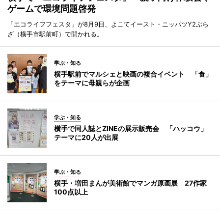
ゲームで環境問題啓発
「エコライフフェスタ」が8月9日、よこてイースト・ニッパツY2ぷら
ざ（横手市駅前町）で開かれる。
学ぶ・知る
横手駅前でマルシェと映画の複合イベント 「食」
をテーマに母親らが企画
学ぶ・知る
横手で同人誌とZINEの展示販売会 「ハッコウ」
テーマに20人が出展
学ぶ・知る
横手・増田まんが美術館でマンガ原画展 27作家
100点以上