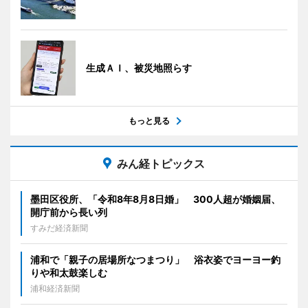
生成ＡＩ、被災地照らす
もっと見る
みん経トピックス
墨田区役所、「令和8年8月8日婚」 300人超が婚姻届、
開庁前から長い列
すみだ経済新聞
浦和で「親子の居場所なつまつり」 浴衣姿でヨーヨー釣
りや和太鼓楽しむ
浦和経済新聞