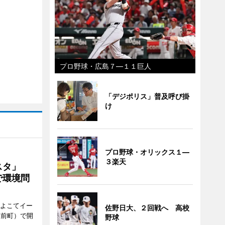
プロ野球・広島７―１１巨人
「デジポリス」普及呼び掛
け
プロ野球・オリックス１―
３楽天
ェスタ」
で環境問
、よこてイー
佐野日大、２回戦へ 高校
駅前町）で開
野球