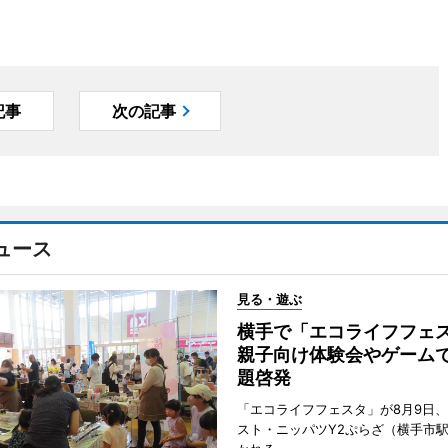
記事
次の記事
ュース
見る・遊ぶ
横手で「エコライフフ
親子向け体験会やゲーム
題啓発
「エコライフフェスタ」が8月9日
スト・ニッパツY2ぷらざ（横手市