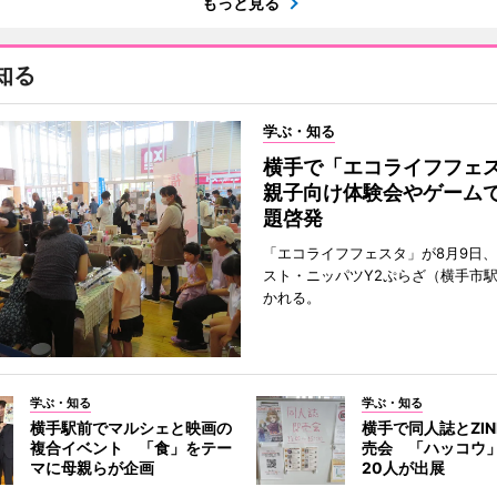
もっと見る
知る
学ぶ・知る
横手で「エコライフフ
親子向け体験会やゲーム
題啓発
「エコライフフェスタ」が8月9日
スト・ニッパツY2ぷらざ（横手市
かれる。
学ぶ・知る
学ぶ・知る
横手駅前でマルシェと映画の
横手で同人誌とZI
複合イベント 「食」をテー
売会 「ハッコウ
マに母親らが企画
20人が出展