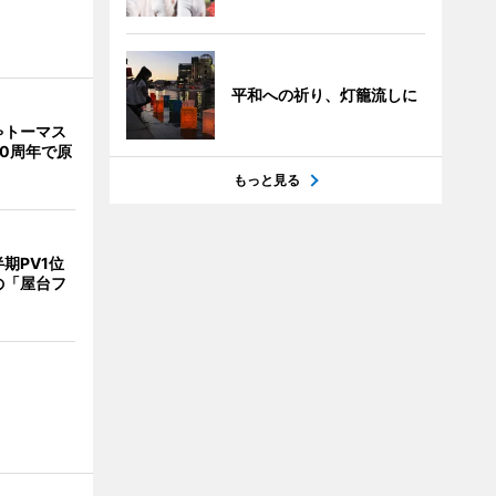
平和への祈り、灯籠流しに
ゃトーマス
0周年で原
もっと見る
期PV1位
の「屋台フ