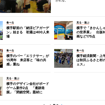
かれる。
食べる
見る・遊ぶ
横手駅前の「納涼ビアガーデ
横手で「きかんし
ン」始まる 初週は400人来
の世界展」 出版8
場
画など175点
食べる
食べる
横手のバー「エリクサー」が
横手経済新聞・上半
15周年 来店客と「味の共
は秋田ふるさと村
感」重ね
ェス」
見る・遊ぶ
横手のデザイン会社がボード
ゲーム新作2点 「遺跡発
掘」「閉鎖空間」題材に