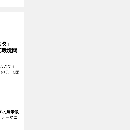
ェスタ」
で環境問
、よこてイー
駅前町）で開
NEの展示販
」テーマに