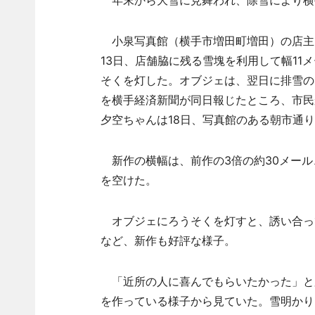
年末から大雪に見舞われ、除雪により横
小泉写真館（横手市増田町増田）の店主・
13日、店舗脇に残る雪塊を利用して幅11
そくを灯した。オブジェは、翌日に排雪の
を横手経済新聞が同日報じたところ、市民
夕空ちゃんは18日、写真館のある朝市通
新作の横幅は、前作の3倍の約30メール
を空けた。
オブジェにろうそくを灯すと、誘い合っ
など、新作も好評な様子。
「近所の人に喜んでもらいたかった」と
を作っている様子から見ていた。雪明かり