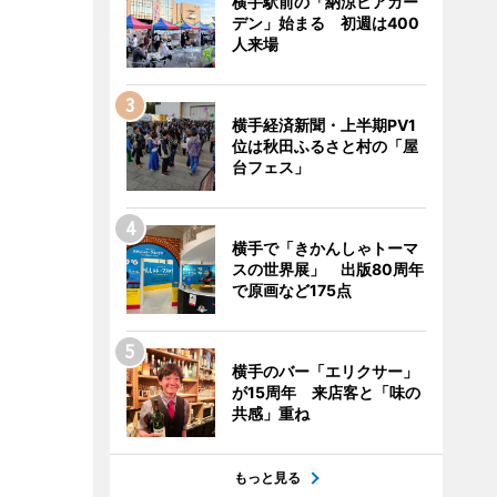
横手駅前の「納涼ビアガー
デン」始まる 初週は400
人来場
横手経済新聞・上半期PV1
位は秋田ふるさと村の「屋
台フェス」
横手で「きかんしゃトーマ
スの世界展」 出版80周年
で原画など175点
横手のバー「エリクサー」
が15周年 来店客と「味の
共感」重ね
もっと見る