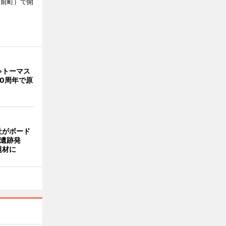
駅前町）で開
ゃトーマス
0周年で原
社がボード
「遺跡発
題材に