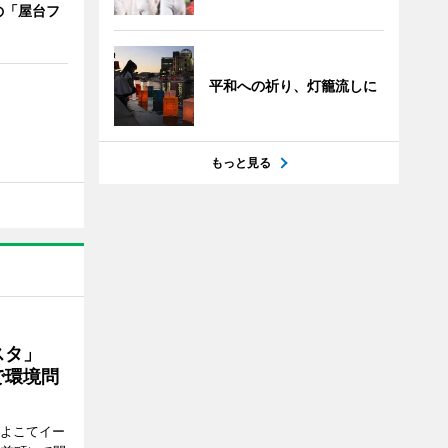
の「屋台フ
平和への祈り、灯籠流しに
もっと見る
ェスタ」
で環境問
、よこてイー