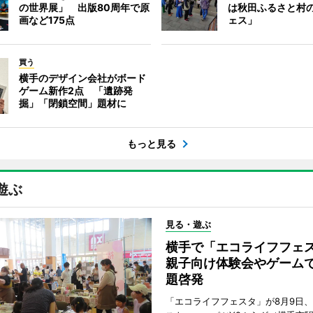
の世界展」 出版80周年で原
は秋田ふるさと村
画など175点
ェス」
買う
横手のデザイン会社がボード
ゲーム新作2点 「遺跡発
掘」「閉鎖空間」題材に
もっと見る
遊ぶ
見る・遊ぶ
横手で「エコライフフ
親子向け体験会やゲーム
題啓発
「エコライフフェスタ」が8月9日