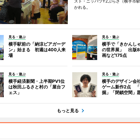
スト・ニッパツY2ぷらざ（横手市
かれる。
見る・遊ぶ
見る・遊ぶ
横手駅前の「納涼ビアガーデ
横手で「きかんし
ン」始まる 初週は400人来
の世界展」 出版8
場
画など175点
見る・遊ぶ
見る・遊ぶ
横手経済新聞・上半期PV1位
横手のデザイン会
は秋田ふるさと村の「屋台フ
ゲーム新作2点 
ェス」
掘」「閉鎖空間」
もっと見る