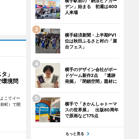
横手駅前の「納涼ビアガー
デン」始まる 初週は400
人来場
横手経済新聞・上半期PV1
位は秋田ふるさと村の「屋
台フェス」
横手のデザイン会社がボー
ェスタ」
ドゲーム新作2点 「遺跡
で環境問
発掘」「閉鎖空間」題材に
、よこてイー
横手で「きかんしゃトーマ
駅前町）で開
スの世界展」 出版80周年
で原画など175点
もっと見る