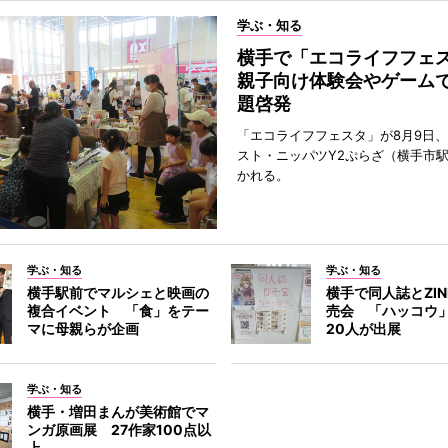
学ぶ・知る
横手で「エコライフフ
親子向け体験会やゲーム
題啓発
「エコライフフェスタ」が8月9日
スト・ニッパツY2ぷらざ（横手市
かれる。
学ぶ・知る
学ぶ・知る
横手駅前でマルシェと映画の
横手で同人誌とZI
複合イベント 「食」をテー
売会 「ハッコウ
マに母親らが企画
20人が出展
学ぶ・知る
横手・増田まんが美術館でマ
ンガ原画展 27作家100点以
上