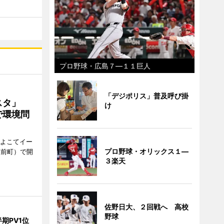
プロ野球・広島７―１１巨人
「デジポリス」普及呼び掛
ェスタ」
け
で環境問
、よこてイー
プロ野球・オリックス１―
駅前町）で開
３楽天
佐野日大、２回戦へ 高校
野球
期PV1位