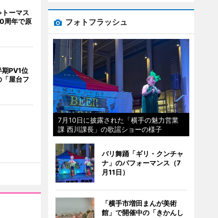
ゃトーマス
フォトフラッシュ
0周年で原
期PV1位
の「屋台フ
7月10日に披露された「横手の魅力営業
課 西川課長」の歌謡ショーの様子
バリ舞踊「ギリ・クンチャ
ナ」のパフォーマンス（7
月11日）
「横手市増田まんが美術
館」で開催中の「きかんし