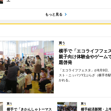
もっと見る
買う
横手で「エコライフフ
親子向け体験会やゲーム
題啓発
「エコライフフェスタ」が8月9日
スト・ニッパツY2ぷらざ（横手市
かれる。
買う
買う
横手で「きかんしゃトーマス
横手経済新聞・上半