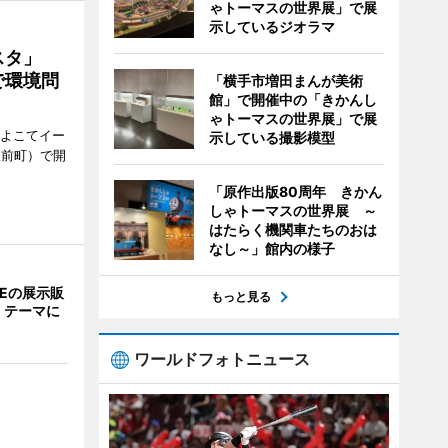
ゃトーマスの世界展」で展
示しているジオラマ
ェスタ」
で環境問
「横手市増田まんが美術
館」で開催中の「きかんし
ゃトーマスの世界展」で展
、よこてイー
示している撮影模型
駅前町）で開
「原作出版80周年 きかん
しゃトーマスの世界展 ～
はたらく機関車たちのおは
なし～」館内の様子
NEの展示販
もっと見る
」テーマに
ワールドフォトニュース