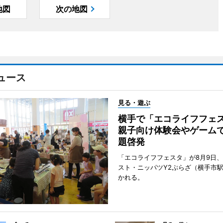
地図
次の地図
ュース
見る・遊ぶ
横手で「エコライフフ
親子向け体験会やゲーム
題啓発
「エコライフフェスタ」が8月9日
スト・ニッパツY2ぷらざ（横手市
かれる。