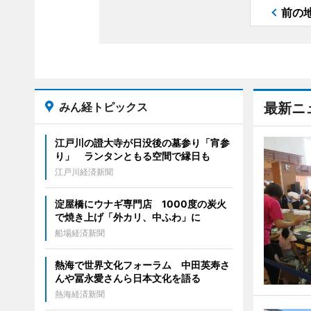
前の
みん経トピックス
最新ニ
江戸川の證大寺が日没後の墓参り「宵参
り」 ランタンともる空間で縁日も
江戸川経済新聞
淀屋橋にウナギ専門店 1000度の炭火
で焼き上げ「外カリ、中ふわ」に
船場経済新聞
熱海で世界文化フォーラム 中田英寿さ
んや冨永愛さんら日本文化を語る
熱海経済新聞