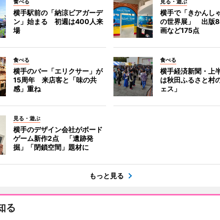
食べる
見る・遊ぶ
横手駅前の「納涼ビアガーデ
横手で「きかんし
ン」始まる 初週は400人来
の世界展」 出版8
場
画など175点
食べる
食べる
横手のバー「エリクサー」が
横手経済新聞・上半
15周年 来店客と「味の共
は秋田ふるさと村
感」重ね
ェス」
見る・遊ぶ
横手のデザイン会社がボード
ゲーム新作2点 「遺跡発
掘」「閉鎖空間」題材に
もっと見る
知る