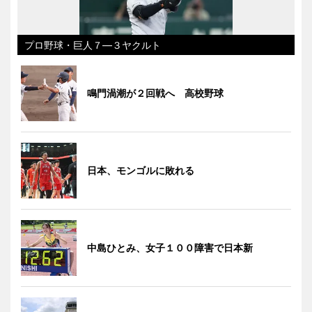
プロ野球・巨人７―３ヤクルト
鳴門渦潮が２回戦へ 高校野球
日本、モンゴルに敗れる
中島ひとみ、女子１００障害で日本新