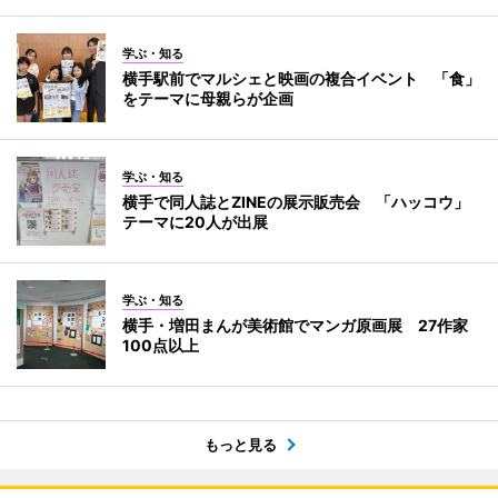
学ぶ・知る
横手駅前でマルシェと映画の複合イベント 「食」
をテーマに母親らが企画
学ぶ・知る
横手で同人誌とZINEの展示販売会 「ハッコウ」
テーマに20人が出展
学ぶ・知る
横手・増田まんが美術館でマンガ原画展 27作家
100点以上
もっと見る