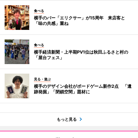
食べる
横手のバー「エリクサー」が15周年 来店客と
「味の共感」重ね
食べる
横手経済新聞・上半期PV1位は秋田ふるさと村の
「屋台フェス」
見る・遊ぶ
横手のデザイン会社がボードゲーム新作2点 「遺
跡発掘」「閉鎖空間」題材に
もっと見る