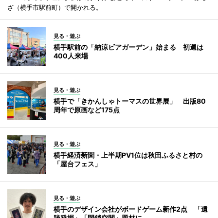
ざ（横手市駅前町）で開かれる。
見る・遊ぶ
横手駅前の「納涼ビアガーデン」始まる 初週は
400人来場
見る・遊ぶ
横手で「きかんしゃトーマスの世界展」 出版80
周年で原画など175点
見る・遊ぶ
横手経済新聞・上半期PV1位は秋田ふるさと村の
「屋台フェス」
見る・遊ぶ
横手のデザイン会社がボードゲーム新作2点 「遺
跡発掘」「閉鎖空間」題材に