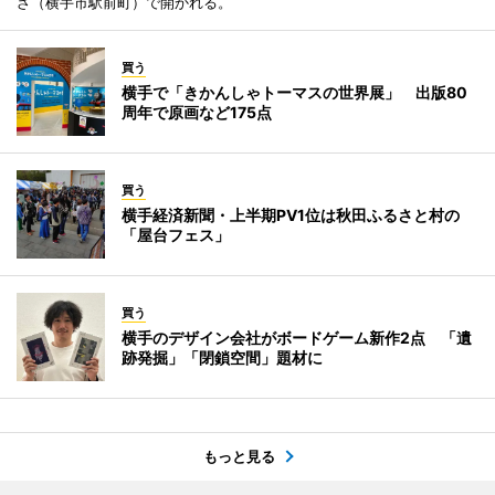
ざ（横手市駅前町）で開かれる。
買う
横手で「きかんしゃトーマスの世界展」 出版80
周年で原画など175点
買う
横手経済新聞・上半期PV1位は秋田ふるさと村の
「屋台フェス」
買う
横手のデザイン会社がボードゲーム新作2点 「遺
跡発掘」「閉鎖空間」題材に
もっと見る