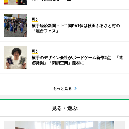
買う
横手経済新聞・上半期PV1位は秋田ふるさと村の
「屋台フェス」
買う
横手のデザイン会社がボードゲーム新作2点 「遺
跡発掘」「閉鎖空間」題材に
もっと見る
見る・遊ぶ