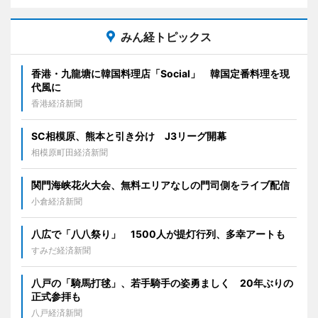
みん経トピックス
香港・九龍塘に韓国料理店「Social」 韓国定番料理を現
代風に
香港経済新聞
SC相模原、熊本と引き分け J3リーグ開幕
相模原町田経済新聞
関門海峡花火大会、無料エリアなしの門司側をライブ配信
小倉経済新聞
八広で「八八祭り」 1500人が提灯行列、多幸アートも
すみだ経済新聞
八戸の「騎馬打毬」、若手騎手の姿勇ましく 20年ぶりの
正式参拝も
八戸経済新聞