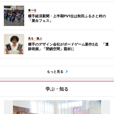
食べる
横手経済新聞・上半期PV1位は秋田ふるさと村の
「屋台フェス」
見る・遊ぶ
横手のデザイン会社がボードゲーム新作2点 「遺
跡発掘」「閉鎖空間」題材に
もっと見る
学ぶ・知る