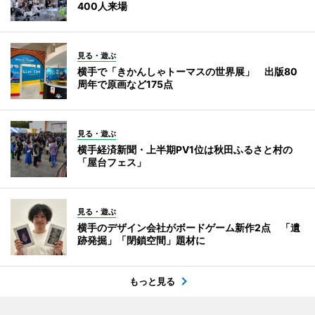
400人来場
見る・遊ぶ
横手で「きかんしゃトーマスの世界展」 出版80
周年で原画など175点
見る・遊ぶ
横手経済新聞・上半期PV1位は秋田ふるさと村の
「屋台フェス」
見る・遊ぶ
横手のデザイン会社がボードゲーム新作2点 「遺
跡発掘」「閉鎖空間」題材に
もっと見る