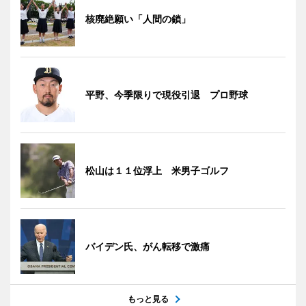
核廃絶願い「人間の鎖」
平野、今季限りで現役引退 プロ野球
松山は１１位浮上 米男子ゴルフ
バイデン氏、がん転移で激痛
もっと見る