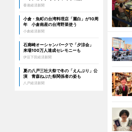
香港経済新聞
小倉・魚町の台湾料理店「麗白」が10周
年 小倉南産の台湾野菜使う
小倉経済新聞
石廊崎オーシャンパークで「夕涼会」
来場100万人達成セレモニーも
伊豆下田経済新聞
夏の八戸三社大祭で冬の「えんぶり」公
演 青森ねぶた祭関係者の姿も
八戸経済新聞