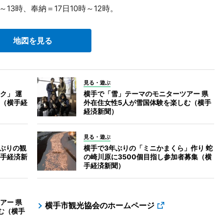
13時、奉納＝17日10時～12時。
地図を見る
見る・遊ぶ
ク」 運
横手で「雪」テーマのモニターツアー 県
（横手経
外在住女性5人が雪国体験を楽しむ（横手
経済新聞）
見る・遊ぶ
年ぶりの観
横手で3年ぶりの「ミニかまくら」作り 蛇
手経済新
の崎川原に3500個目指し参加者募集（横
手経済新聞）
アー 県
横手市観光協会のホームページ
む（横手