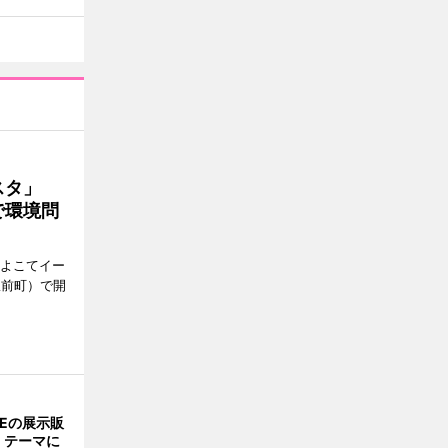
ェスタ」
で環境問
、よこてイー
駅前町）で開
NEの展示販
」テーマに