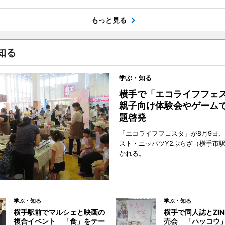
もっと見る
知る
学ぶ・知る
横手で「エコライフフ
親子向け体験会やゲーム
題啓発
「エコライフフェスタ」が8月9日
スト・ニッパツY2ぷらざ（横手市
かれる。
学ぶ・知る
学ぶ・知る
横手駅前でマルシェと映画の
横手で同人誌とZI
複合イベント 「食」をテー
売会 「ハッコウ