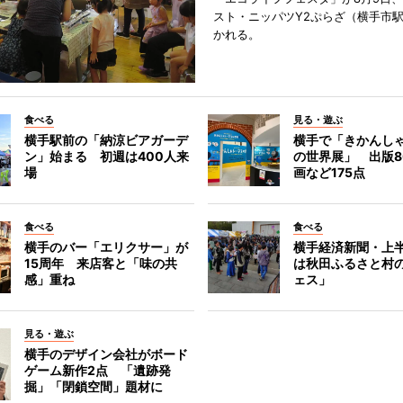
スト・ニッパツY2ぷらざ（横手市
かれる。
食べる
見る・遊ぶ
横手駅前の「納涼ビアガーデ
横手で「きかんし
ン」始まる 初週は400人来
の世界展」 出版8
場
画など175点
食べる
食べる
横手のバー「エリクサー」が
横手経済新聞・上半
15周年 来店客と「味の共
は秋田ふるさと村
感」重ね
ェス」
見る・遊ぶ
横手のデザイン会社がボード
ゲーム新作2点 「遺跡発
掘」「閉鎖空間」題材に