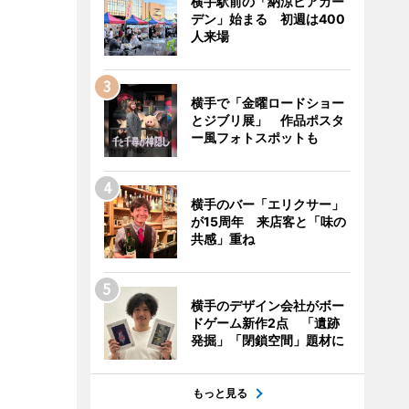
横手駅前の「納涼ビアガー
デン」始まる 初週は400
人来場
横手で「金曜ロードショー
とジブリ展」 作品ポスタ
ー風フォトスポットも
横手のバー「エリクサー」
が15周年 来店客と「味の
共感」重ね
横手のデザイン会社がボー
ドゲーム新作2点 「遺跡
発掘」「閉鎖空間」題材に
もっと見る