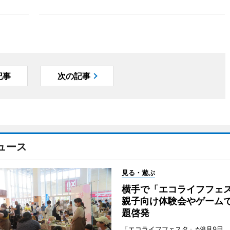
記事
次の記事
ュース
見る・遊ぶ
横手で「エコライフフ
親子向け体験会やゲーム
題啓発
「エコライフフェスタ」が8月9日