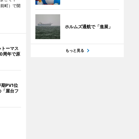
駅前町）で開
ホルムズ通航で「進展」
ゃトーマス
もっと見る
0周年で原
期PV1位
の「屋台フ