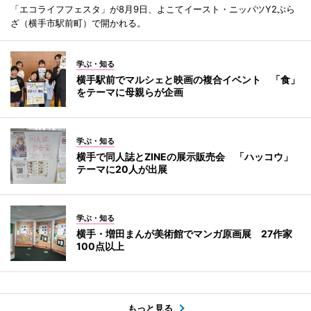
「エコライフフェスタ」が8月9日、よこてイースト・ニッパツY2ぷら
ざ（横手市駅前町）で開かれる。
学ぶ・知る
横手駅前でマルシェと映画の複合イベント 「食」
をテーマに母親らが企画
学ぶ・知る
横手で同人誌とZINEの展示販売会 「ハッコウ」
テーマに20人が出展
学ぶ・知る
横手・増田まんが美術館でマンガ原画展 27作家
100点以上
もっと見る