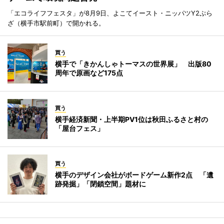
「エコライフフェスタ」が8月9日、よこてイースト・ニッパツY2ぷら
ざ（横手市駅前町）で開かれる。
買う
横手で「きかんしゃトーマスの世界展」 出版80
周年で原画など175点
買う
横手経済新聞・上半期PV1位は秋田ふるさと村の
「屋台フェス」
買う
横手のデザイン会社がボードゲーム新作2点 「遺
跡発掘」「閉鎖空間」題材に