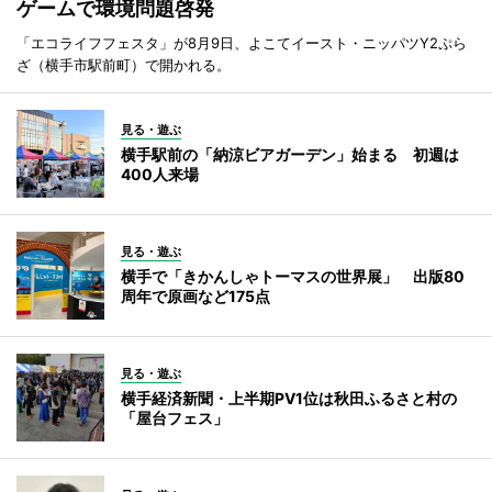
ゲームで環境問題啓発
「エコライフフェスタ」が8月9日、よこてイースト・ニッパツY2ぷら
ざ（横手市駅前町）で開かれる。
見る・遊ぶ
横手駅前の「納涼ビアガーデン」始まる 初週は
400人来場
見る・遊ぶ
横手で「きかんしゃトーマスの世界展」 出版80
周年で原画など175点
見る・遊ぶ
横手経済新聞・上半期PV1位は秋田ふるさと村の
「屋台フェス」