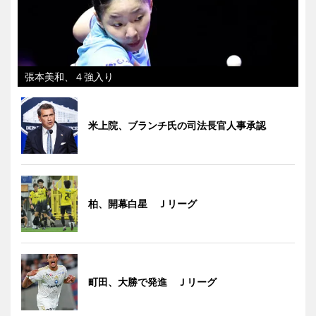
張本美和、４強入り
米上院、ブランチ氏の司法長官人事承認
柏、開幕白星 Ｊリーグ
町田、大勝で発進 Ｊリーグ