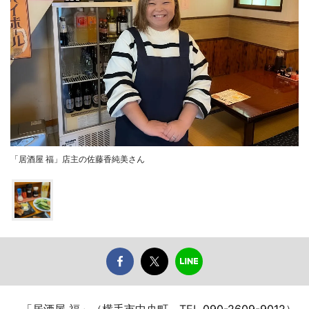
「居酒屋 福」店主の佐藤香純美さん
「居酒屋 福」（横手市中央町、TEL
090-2609-9012
）