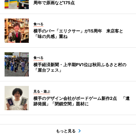
周年で原画など175点
食べる
横手のバー「エリクサー」が15周年 来店客と
「味の共感」重ね
食べる
横手経済新聞・上半期PV1位は秋田ふるさと村の
「屋台フェス」
見る・遊ぶ
横手のデザイン会社がボードゲーム新作2点 「遺
跡発掘」「閉鎖空間」題材に
もっと見る