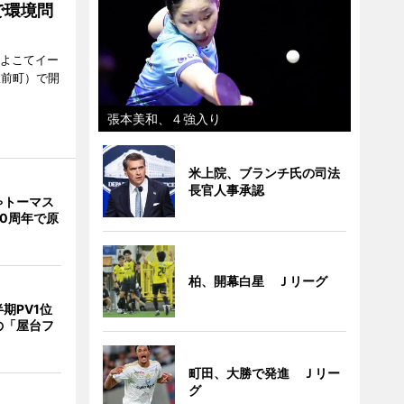
で環境問
、よこてイー
駅前町）で開
張本美和、４強入り
米上院、ブランチ氏の司法
長官人事承認
ゃトーマス
0周年で原
柏、開幕白星 Ｊリーグ
期PV1位
の「屋台フ
町田、大勝で発進 Ｊリー
グ