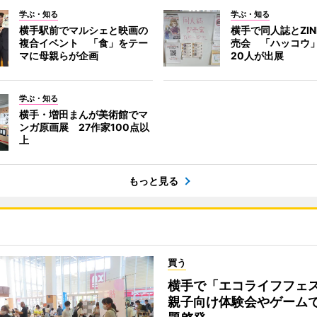
学ぶ・知る
学ぶ・知る
横手駅前でマルシェと映画の
横手で同人誌とZI
複合イベント 「食」をテー
売会 「ハッコウ
マに母親らが企画
20人が出展
学ぶ・知る
横手・増田まんが美術館でマ
ンガ原画展 27作家100点以
上
もっと見る
買う
横手で「エコライフフ
親子向け体験会やゲーム