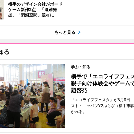
横手のデザイン会社がボード
ゲーム新作2点 「遺跡発
掘」「閉鎖空間」題材に
もっと見る
知る
学ぶ・知る
横手で「エコライフフ
親子向け体験会やゲーム
題啓発
「エコライフフェスタ」が8月9日
スト・ニッパツY2ぷらざ（横手市
かれる。