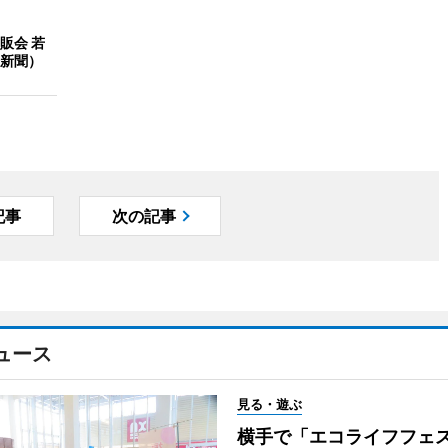
販会 若
新聞）
記事
次の記事
ュース
見る・遊ぶ
横手で「エコライフフ