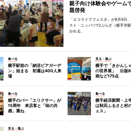
親子向け体験会やゲーム
題啓発
「エコライフフェスタ」が8月9日
スト・ニッパツY2ぷらざ（横手市
かれる。
食べる
見る・遊ぶ
横手駅前の「納涼ビアガーデ
横手で「きかんし
ン」始まる 初週は400人来
の世界展」 出版8
場
画など175点
食べる
食べる
横手のバー「エリクサー」が
横手経済新聞・上半
15周年 来店客と「味の共
は秋田ふるさと村
感」重ね
ェス」
見る・遊ぶ