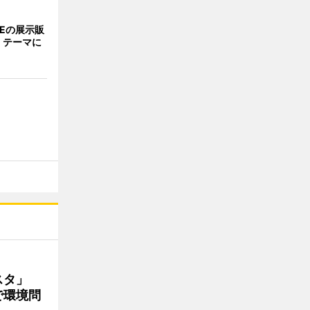
NEの展示販
」テーマに
ェスタ」
で環境問