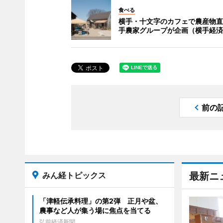
食べる
横手・十文字のカフェで農産物直
手農家グループが企画（横手経済
前の
みん経トピックス
最新ニ
「津軽伝承料理」の第2弾 正月や盆、
農事など人が集う場に焦点を当てる
弘前経済新聞