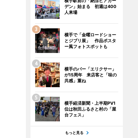
横手駅前の「納涼ビアガー
デン」始まる 初週は400
人来場
横手で「金曜ロードショー
とジブリ展」 作品ポスタ
ー風フォトスポットも
横手のバー「エリクサー」
が15周年 来店客と「味の
共感」重ね
横手経済新聞・上半期PV1
位は秋田ふるさと村の「屋
台フェス」
もっと見る