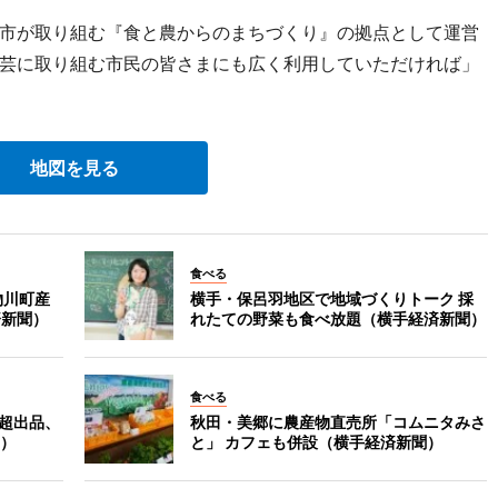
市が取り組む『食と農からのまちづくり』の拠点として運営
芸に取り組む市民の皆さまにも広く利用していただければ」
地図を見る
食べる
物川町産
横手・保呂羽地区で地域づくりトーク 採
済新聞）
れたての野菜も食べ放題（横手経済新聞）
食べる
鉢超出品、
秋田・美郷に農産物直売所「コムニタみさ
）
と」 カフェも併設（横手経済新聞）