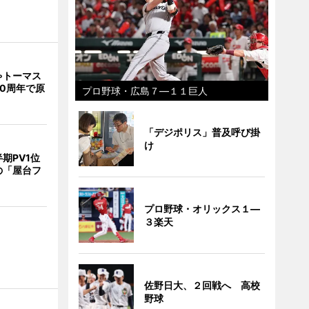
ゃトーマス
0周年で原
プロ野球・広島７―１１巨人
「デジポリス」普及呼び掛
け
期PV1位
の「屋台フ
プロ野球・オリックス１―
３楽天
佐野日大、２回戦へ 高校
野球