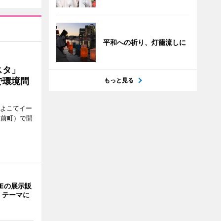
平和への祈り、灯籠流しに
ェスタ」
で環境問
もっと見る
、よこてイー
駅前町）で開
NEの展示販
」テーマに