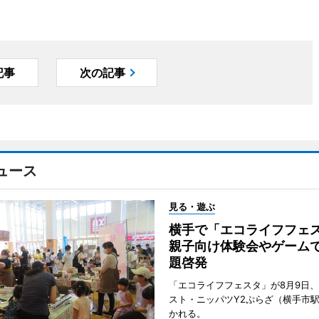
記事
次の記事
ュース
見る・遊ぶ
横手で「エコライフフ
親子向け体験会やゲーム
題啓発
「エコライフフェスタ」が8月9日
スト・ニッパツY2ぷらざ（横手市
かれる。