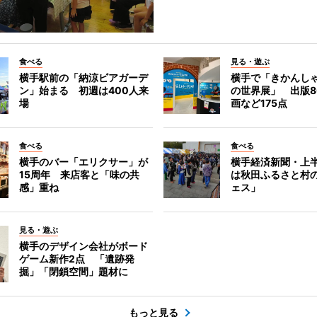
食べる
見る・遊ぶ
横手駅前の「納涼ビアガーデ
横手で「きかんし
ン」始まる 初週は400人来
の世界展」 出版8
場
画など175点
食べる
食べる
横手のバー「エリクサー」が
横手経済新聞・上半
15周年 来店客と「味の共
は秋田ふるさと村
感」重ね
ェス」
見る・遊ぶ
横手のデザイン会社がボード
ゲーム新作2点 「遺跡発
掘」「閉鎖空間」題材に
もっと見る