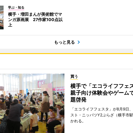
学ぶ・知る
横手・増田まんが美術館でマ
ンガ原画展 27作家100点以
上
もっと見る
買う
横手で「エコライフフ
親子向け体験会やゲーム
題啓発
「エコライフフェスタ」が8月9日
スト・ニッパツY2ぷらざ（横手市
かれる。