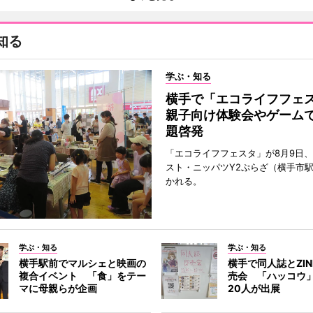
知る
学ぶ・知る
横手で「エコライフフ
親子向け体験会やゲーム
題啓発
「エコライフフェスタ」が8月9日
スト・ニッパツY2ぷらざ（横手市
かれる。
学ぶ・知る
学ぶ・知る
横手駅前でマルシェと映画の
横手で同人誌とZI
複合イベント 「食」をテー
売会 「ハッコウ
マに母親らが企画
20人が出展