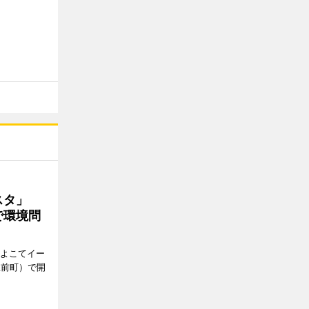
ェスタ」
で環境問
、よこてイー
駅前町）で開