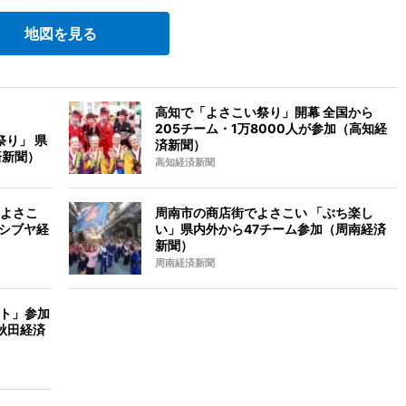
地図を見る
高知で「よさこい祭り」開幕 全国から
205チーム・1万8000人が参加（高知経
祭り」 県
済新聞）
済新聞）
高知経済新聞
よさこ
周南市の商店街でよさこい 「ぶち楽し
（シブヤ経
い」県内外から47チーム参加（周南経済
新聞）
周南経済新聞
クト」参加
秋田経済