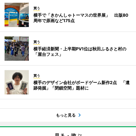
買う
横手で「きかんしゃトーマスの世界展」 出版80
周年で原画など175点
買う
横手経済新聞・上半期PV1位は秋田ふるさと村の
「屋台フェス」
買う
横手のデザイン会社がボードゲーム新作2点 「遺
跡発掘」「閉鎖空間」題材に
もっと見る
見る・遊ぶ