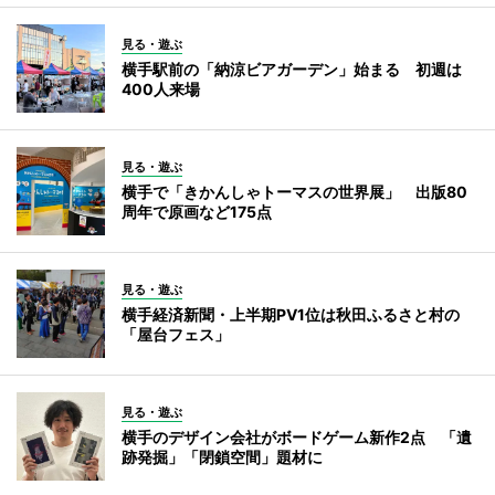
見る・遊ぶ
横手駅前の「納涼ビアガーデン」始まる 初週は
400人来場
見る・遊ぶ
横手で「きかんしゃトーマスの世界展」 出版80
周年で原画など175点
見る・遊ぶ
横手経済新聞・上半期PV1位は秋田ふるさと村の
「屋台フェス」
見る・遊ぶ
横手のデザイン会社がボードゲーム新作2点 「遺
跡発掘」「閉鎖空間」題材に