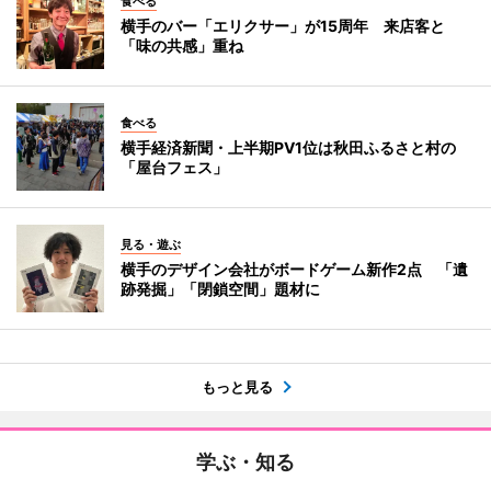
食べる
横手のバー「エリクサー」が15周年 来店客と
「味の共感」重ね
食べる
横手経済新聞・上半期PV1位は秋田ふるさと村の
「屋台フェス」
見る・遊ぶ
横手のデザイン会社がボードゲーム新作2点 「遺
跡発掘」「閉鎖空間」題材に
もっと見る
学ぶ・知る