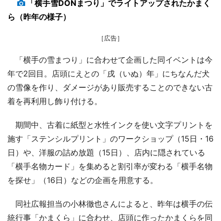
「横手雪DONまつり」でライトアップされたかまく
ら（昨年の様子）
［広告］
「横手の雪まつり」に合わせて企画した同イベントは今
年で2回目。店頭にえとの「戌（いぬ）年」にちなんだ犬
の雪像を作り、ダメージがあり販売することのできない古
着を再利用し飾り付ける。
期間中、古着に紙型と水性インクを使い文字プリントを
施す「ステンシルプリント」のワークショップ（15日・16
日）や、洋服の詰め放題（15日）、店内に隠されている
「横手名物カード」を集めると割引率が変わる「横手名物
を探せ」（16日）などの企画を用意する。
同社広報担当の小林徹也さんによると、昨年は横手の伝
統行事「かまくら」に合わせ、店頭に作ったかまくらを同