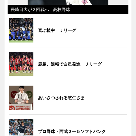
長崎日大が２回戦へ 高校野球
喜ぶ植中 Ｊリーグ
鹿島、逆転で白星発進 Ｊリーグ
あいさつされる悠仁さま
プロ野球・西武２―５ソフトバンク