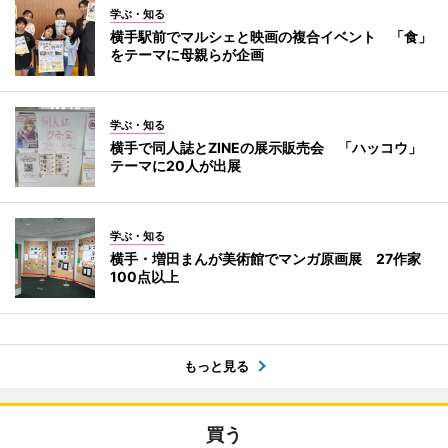
学ぶ・知る
横手駅前でマルシェと映画の複合イベント 「食」
をテーマに母親らが企画
学ぶ・知る
横手で同人誌とZINEの展示販売会 「ハッコウ」
テーマに20人が出展
学ぶ・知る
横手・増田まんが美術館でマンガ原画展 27作家
100点以上
もっと見る
買う