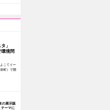
ェスタ」
で環境問
、よこてイー
駅前町）で開
NEの展示販
」テーマに