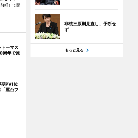
駅前町）で開
非核三原則見直し、予断せ
ず
ゃトーマス
もっと見る
0周年で原
期PV1位
の「屋台フ