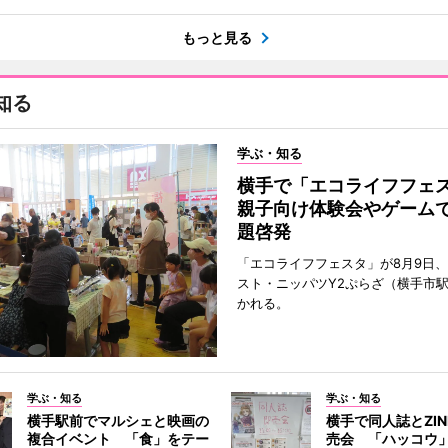
もっと見る
知る
学ぶ・知る
横手で「エコライフフ
親子向け体験会やゲーム
題啓発
「エコライフフェスタ」が8月9日
スト・ニッパツY2ぷらざ（横手市
かれる。
学ぶ・知る
学ぶ・知る
横手駅前でマルシェと映画の
横手で同人誌とZI
複合イベント 「食」をテー
売会 「ハッコウ