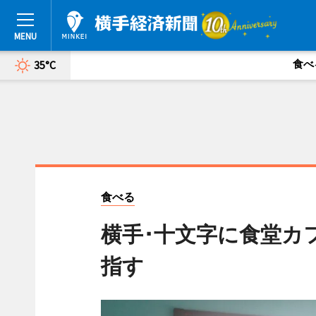
食べ
35°C
食べる
横手･十文字に食堂カ
指す