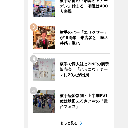
横手駅前の「納涼ビアガー
デン」始まる 初週は400
人来場
横手のバー「エリクサー」
が15周年 来店客と「味の
共感」重ね
横手で同人誌とZINEの展示
販売会 「ハッコウ」テー
マに20人が出展
横手経済新聞・上半期PV1
位は秋田ふるさと村の「屋
台フェス」
もっと見る