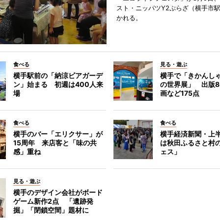
スト・ニッパツY2ぷらざ（横手市
かれる。
食べる
見る・遊ぶ
横手駅前の「納涼ビアガーデ
横手で「きかんし
ン」始まる 初週は400人来
の世界展」 出版8
場
画など175点
食べる
食べる
横手のバー「エリクサー」が
横手経済新聞・上半
15周年 来店客と「味の共
は秋田ふるさと村
感」重ね
ェス」
見る・遊ぶ
横手のデザイン会社がボード
ゲーム新作2点 「遺跡発
掘」「閉鎖空間」題材に