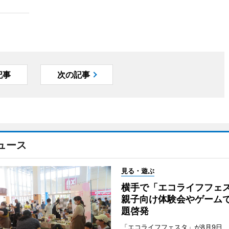
記事
次の記事
ュース
見る・遊ぶ
横手で「エコライフフ
親子向け体験会やゲーム
題啓発
「エコライフフェスタ」が8月9日