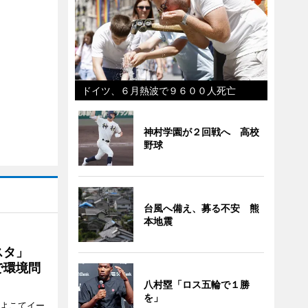
ドイツ、６月熱波で９６００人死亡
神村学園が２回戦へ 高校
野球
台風へ備え、募る不安 熊
本地震
ェスタ」
で環境問
八村塁「ロス五輪で１勝
を」
、よこてイー