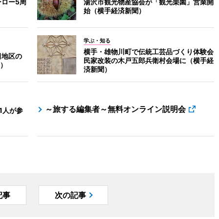
ーロー5周
湯沢市観光物産協会が「観光栗園」営業開
始（横手経済新聞）
学ぶ・知る
横手・雄物川町で伝統工芸品づくり体験会
田地区の
民家改装の木戸五郎兵衛村会場に（横手経
）
済新聞）
～旅する編集者～無料オンライン説明会
1人が参
記事
次の記事