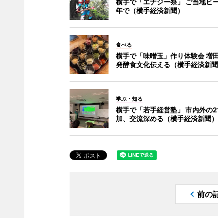
横手で「エナジー祭」 ご当地ヒ
年で（横手経済新聞）
食べる
横手で「味噌玉」作り体験会 増
発酵食文化伝える（横手経済新聞
学ぶ・知る
横手で「若手経営塾」 市内外の2
加、交流深める（横手経済新聞）
前の