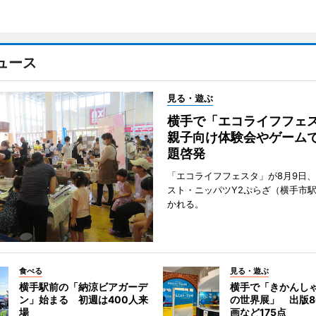
ュース
見る・遊ぶ
横手で「エコライフフ
親子向け体験会やゲーム
題啓発
「エコライフフェスタ」が8月9日
スト・ニッパツY2ぷらざ（横手市
かれる。
食べる
見る・遊ぶ
横手駅前の「納涼ビアガーデ
横手で「きかんし
ン」始まる 初週は400人来
の世界展」 出版8
場
画など175点