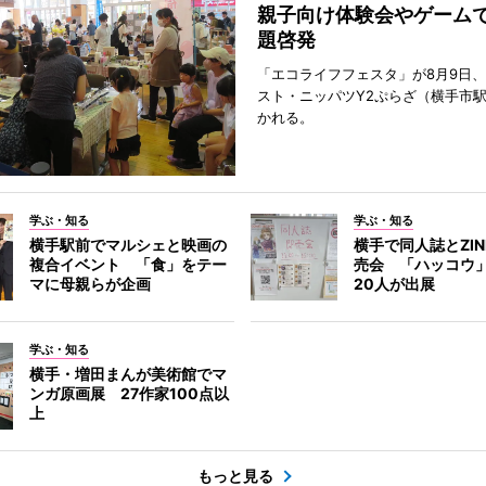
親子向け体験会やゲーム
題啓発
「エコライフフェスタ」が8月9日
スト・ニッパツY2ぷらざ（横手市
かれる。
学ぶ・知る
学ぶ・知る
横手駅前でマルシェと映画の
横手で同人誌とZI
複合イベント 「食」をテー
売会 「ハッコウ
マに母親らが企画
20人が出展
学ぶ・知る
横手・増田まんが美術館でマ
ンガ原画展 27作家100点以
上
もっと見る