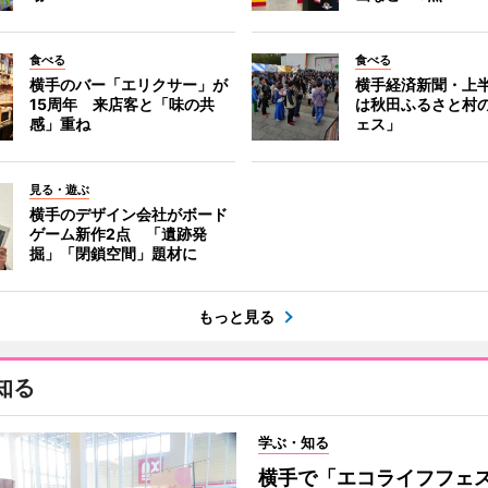
食べる
食べる
横手のバー「エリクサー」が
横手経済新聞・上半
15周年 来店客と「味の共
は秋田ふるさと村
感」重ね
ェス」
見る・遊ぶ
横手のデザイン会社がボード
ゲーム新作2点 「遺跡発
掘」「閉鎖空間」題材に
もっと見る
知る
学ぶ・知る
横手で「エコライフフ