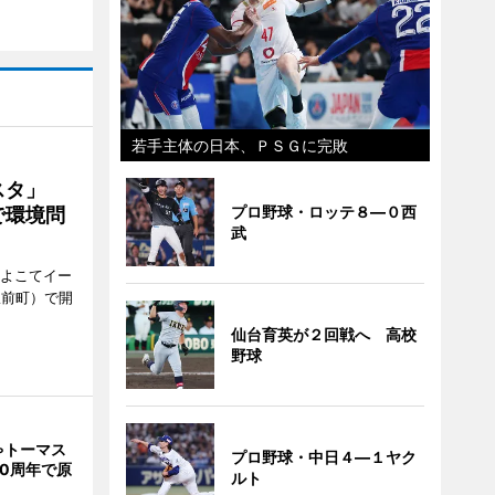
若手主体の日本、ＰＳＧに完敗
ェスタ」
プロ野球・ロッテ８―０西
で環境問
武
、よこてイー
駅前町）で開
仙台育英が２回戦へ 高校
野球
ゃトーマス
プロ野球・中日４―１ヤク
0周年で原
ルト