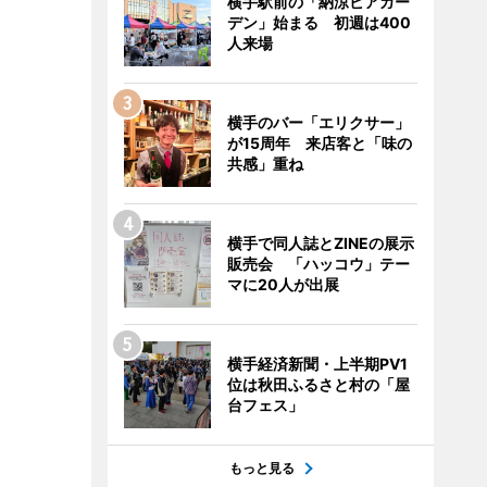
横手駅前の「納涼ビアガー
デン」始まる 初週は400
人来場
横手のバー「エリクサー」
が15周年 来店客と「味の
共感」重ね
横手で同人誌とZINEの展示
販売会 「ハッコウ」テー
マに20人が出展
横手経済新聞・上半期PV1
位は秋田ふるさと村の「屋
台フェス」
もっと見る