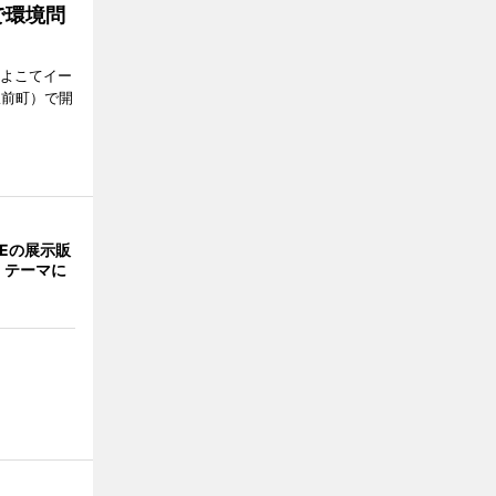
で環境問
、よこてイー
駅前町）で開
NEの展示販
」テーマに