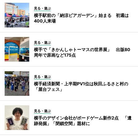
見る・遊ぶ
横手駅前の「納涼ビアガーデン」始まる 初週は
400人来場
見る・遊ぶ
横手で「きかんしゃトーマスの世界展」 出版80
周年で原画など175点
見る・遊ぶ
横手経済新聞・上半期PV1位は秋田ふるさと村の
「屋台フェス」
見る・遊ぶ
横手のデザイン会社がボードゲーム新作2点 「遺
跡発掘」「閉鎖空間」題材に