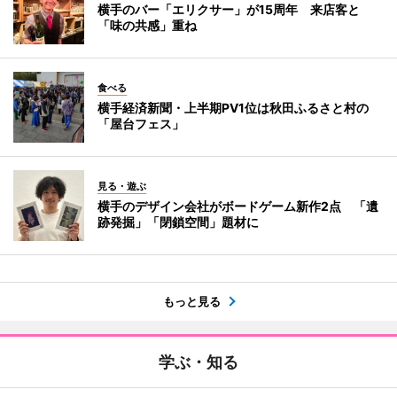
横手のバー「エリクサー」が15周年 来店客と
「味の共感」重ね
食べる
横手経済新聞・上半期PV1位は秋田ふるさと村の
「屋台フェス」
見る・遊ぶ
横手のデザイン会社がボードゲーム新作2点 「遺
跡発掘」「閉鎖空間」題材に
もっと見る
学ぶ・知る