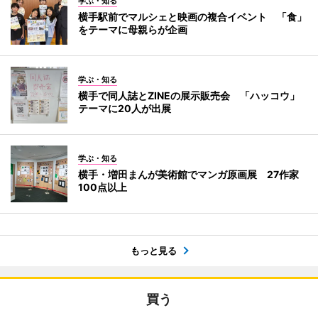
学ぶ・知る
横手駅前でマルシェと映画の複合イベント 「食」
をテーマに母親らが企画
学ぶ・知る
横手で同人誌とZINEの展示販売会 「ハッコウ」
テーマに20人が出展
学ぶ・知る
横手・増田まんが美術館でマンガ原画展 27作家
100点以上
もっと見る
買う