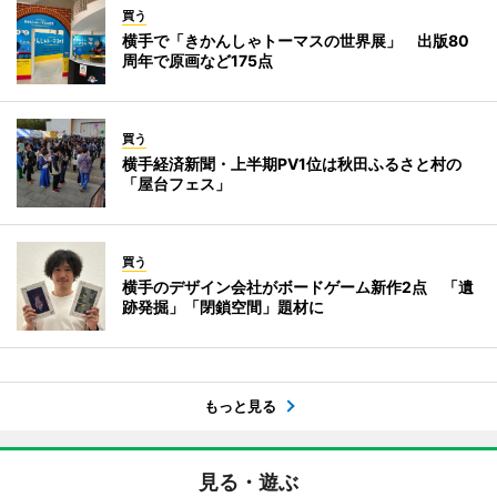
買う
横手で「きかんしゃトーマスの世界展」 出版80
周年で原画など175点
買う
横手経済新聞・上半期PV1位は秋田ふるさと村の
「屋台フェス」
買う
横手のデザイン会社がボードゲーム新作2点 「遺
跡発掘」「閉鎖空間」題材に
もっと見る
見る・遊ぶ