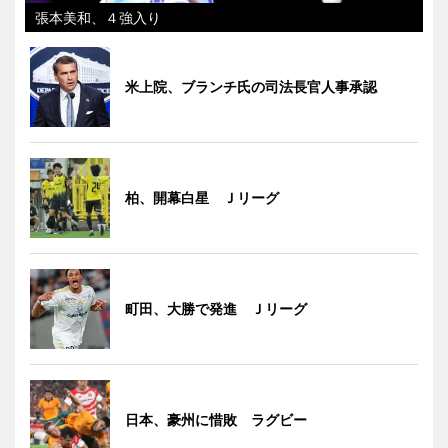
張本美和、４強入り
米上院、ブランチ氏の司法長官人事承認
柏、開幕白星 Ｊリーグ
町田、大勝で発進 Ｊリーグ
日本、豪州に惜敗 ラグビー