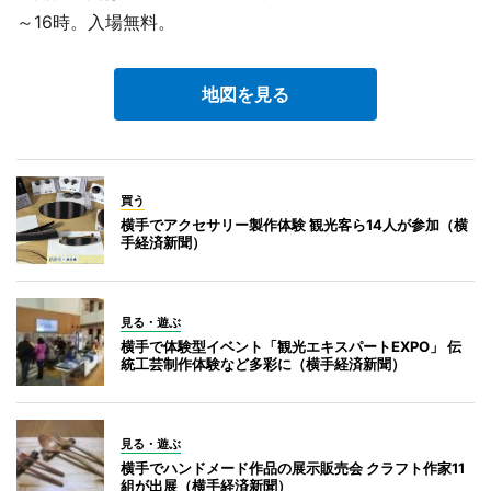
～16時。入場無料。
地図を見る
買う
横手でアクセサリー製作体験 観光客ら14人が参加（横
手経済新聞）
見る・遊ぶ
横手で体験型イベント「観光エキスパートEXPO」 伝
統工芸制作体験など多彩に（横手経済新聞）
見る・遊ぶ
横手でハンドメード作品の展示販売会 クラフト作家11
組が出展（横手経済新聞）