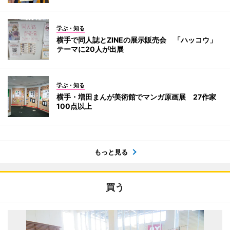
学ぶ・知る
横手で同人誌とZINEの展示販売会 「ハッコウ」
テーマに20人が出展
学ぶ・知る
横手・増田まんが美術館でマンガ原画展 27作家
100点以上
もっと見る
買う