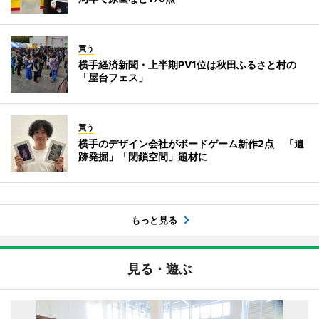
買う
横手経済新聞・上半期PV1位は秋田ふるさと村の
「屋台フェス」
買う
横手のデザイン会社がボードゲーム新作2点 「遺
跡発掘」「閉鎖空間」題材に
もっと見る
見る・遊ぶ