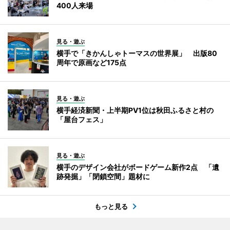
400人来場
見る・遊ぶ
横手で「きかんしゃトーマスの世界展」 出版80
周年で原画など175点
見る・遊ぶ
横手経済新聞・上半期PV1位は秋田ふるさと村の
「屋台フェス」
見る・遊ぶ
横手のデザイン会社がボードゲーム新作2点 「遺
跡発掘」「閉鎖空間」題材に
もっと見る