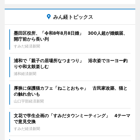
みん経トピックス
墨田区役所、「令和8年8月8日婚」 300人超が婚姻届、
開庁前から長い列
すみだ経済新聞
浦和で「親子の居場所なつまつり」 浴衣姿でヨーヨー釣
りや和太鼓楽しむ
浦和経済新聞
厚狭に保護猫カフェ「ねことおちゃ」 古民家改築、猫と
の触れ合いも
山口宇部経済新聞
文花で学生企画の「すみだタウンミーティング」 4テーマ
で意見交換
すみだ経済新聞