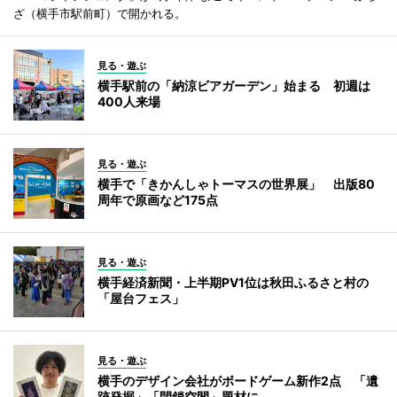
ざ（横手市駅前町）で開かれる。
見る・遊ぶ
横手駅前の「納涼ビアガーデン」始まる 初週は
400人来場
見る・遊ぶ
横手で「きかんしゃトーマスの世界展」 出版80
周年で原画など175点
見る・遊ぶ
横手経済新聞・上半期PV1位は秋田ふるさと村の
「屋台フェス」
見る・遊ぶ
横手のデザイン会社がボードゲーム新作2点 「遺
跡発掘」「閉鎖空間」題材に