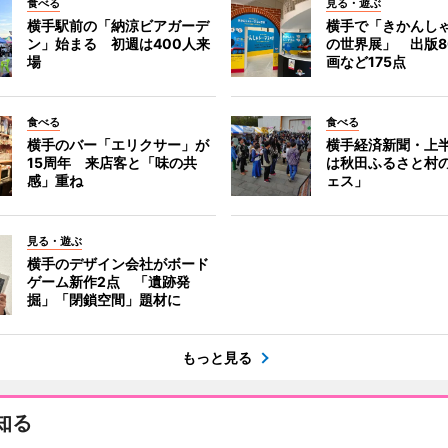
食べる
見る・遊ぶ
横手駅前の「納涼ビアガーデ
横手で「きかんし
ン」始まる 初週は400人来
の世界展」 出版8
場
画など175点
食べる
食べる
横手のバー「エリクサー」が
横手経済新聞・上半
15周年 来店客と「味の共
は秋田ふるさと村
感」重ね
ェス」
見る・遊ぶ
横手のデザイン会社がボード
ゲーム新作2点 「遺跡発
掘」「閉鎖空間」題材に
もっと見る
知る