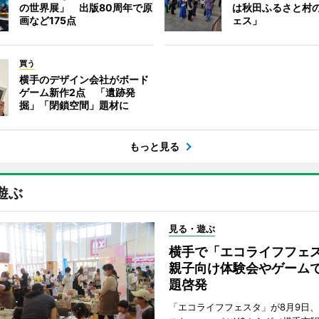
の世界展」 出版80周年で原
は秋田ふるさと村
画など175点
ェス」
買う
横手のデザイン会社がボード
ゲーム新作2点 「遺跡発
掘」「閉鎖空間」題材に
もっと見る
遊ぶ
見る・遊ぶ
横手で「エコライフフ
親子向け体験会やゲーム
題啓発
「エコライフフェスタ」が8月9日