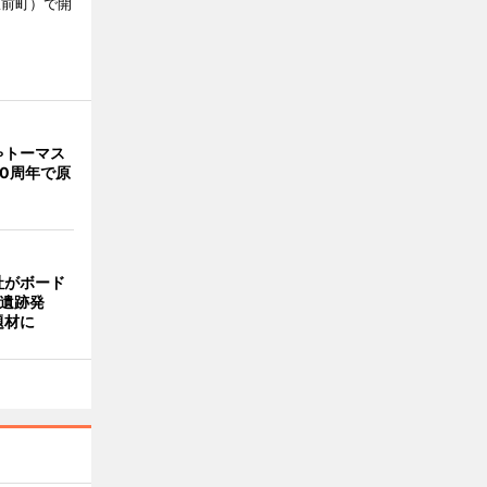
駅前町）で開
ゃトーマス
0周年で原
社がボード
「遺跡発
題材に