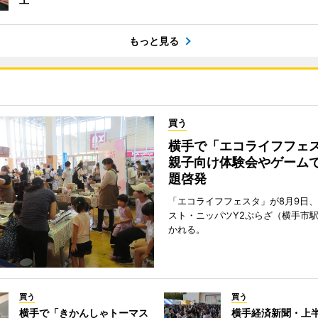
もっと見る
買う
横手で「エコライフフ
親子向け体験会やゲーム
題啓発
「エコライフフェスタ」が8月9日
スト・ニッパツY2ぷらざ（横手市
かれる。
買う
買う
横手で「きかんしゃトーマス
横手経済新聞・上半