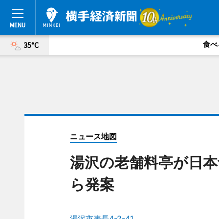
食べ
35°C
ニュース地図
湯沢の老舗料亭が日本
ら発案
湯沢市表長4-2-41