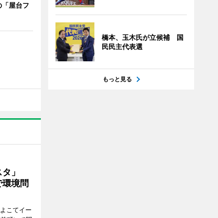
の「屋台フ
橋本、玉木氏が立候補 国
民民主代表選
もっと見る
ェスタ」
で環境問
、よこてイー