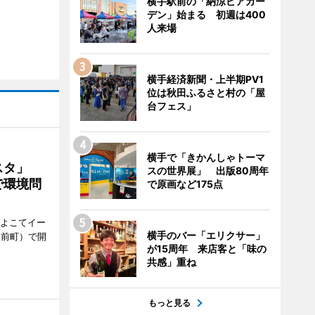
横手駅前の「納涼ビアガー
デン」始まる 初週は400
人来場
横手経済新聞・上半期PV1
位は秋田ふるさと村の「屋
台フェス」
横手で「きかんしゃトーマ
ェスタ」
スの世界展」 出版80周年
で環境問
で原画など175点
、よこてイー
横手のバー「エリクサー」
駅前町）で開
が15周年 来店客と「味の
共感」重ね
もっと見る