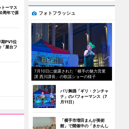
ゃトーマス
フォトフラッシュ
0周年で原
期PV1位
の「屋台フ
7月10日に披露された「横手の魅力営業
課 西川課長」の歌謡ショーの様子
バリ舞踊「ギリ・クンチャ
ナ」のパフォーマンス（7
月11日）
「横手市増田まんが美術
館」で開催中の「きかんし