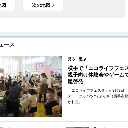
地図
次の地図
ュース
見る・遊ぶ
横手で「エコライフフ
親子向け体験会やゲーム
題啓発
「エコライフフェスタ」が8月9日
スト・ニッパツY2ぷらざ（横手市
かれる。