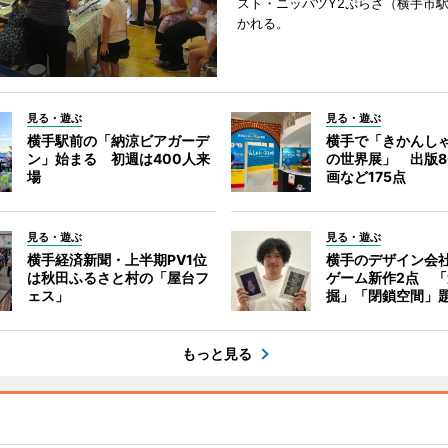
スト・ニッパツY2ぷらざ（横手市
かれる。
見る・遊ぶ
見る・遊ぶ
横手駅前の「納涼ビアガーデ
横手で「きかんし
ン」始まる 初週は400人来
の世界展」 出版8
場
画など175点
見る・遊ぶ
見る・遊ぶ
横手経済新聞・上半期PV1位
横手のデザイン会
は秋田ふるさと村の「屋台フ
ゲーム新作2点 
ェス」
掘」「閉鎖空間」
もっと見る