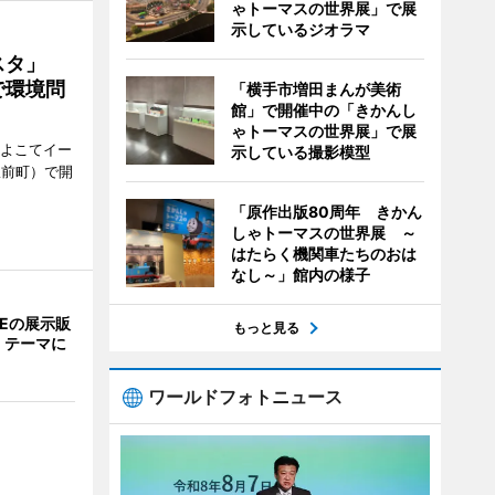
ゃトーマスの世界展」で展
示しているジオラマ
ェスタ」
で環境問
「横手市増田まんが美術
館」で開催中の「きかんし
ゃトーマスの世界展」で展
、よこてイー
示している撮影模型
駅前町）で開
「原作出版80周年 きかん
しゃトーマスの世界展 ～
はたらく機関車たちのおは
なし～」館内の様子
NEの展示販
もっと見る
」テーマに
ワールドフォトニュース