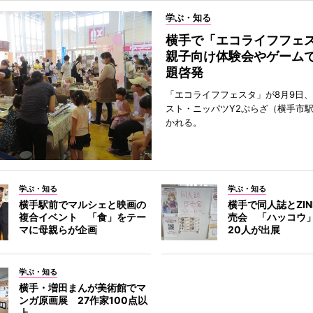
学ぶ・知る
横手で「エコライフフ
親子向け体験会やゲーム
題啓発
「エコライフフェスタ」が8月9日
スト・ニッパツY2ぷらざ（横手市
かれる。
学ぶ・知る
学ぶ・知る
横手駅前でマルシェと映画の
横手で同人誌とZI
複合イベント 「食」をテー
売会 「ハッコウ
マに母親らが企画
20人が出展
学ぶ・知る
横手・増田まんが美術館でマ
ンガ原画展 27作家100点以
上