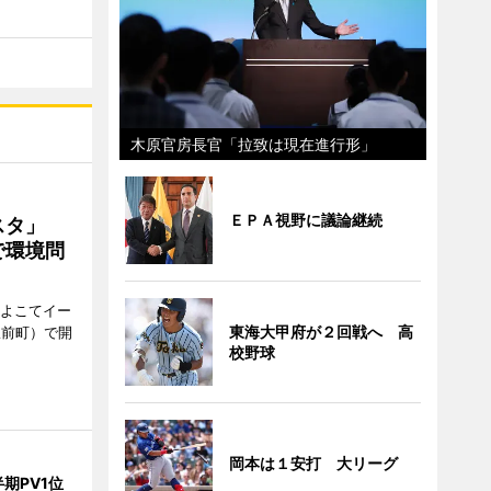
木原官房長官「拉致は現在進行形」
ＥＰＡ視野に議論継続
ェスタ」
で環境問
、よこてイー
東海大甲府が２回戦へ 高
駅前町）で開
校野球
岡本は１安打 大リーグ
期PV1位