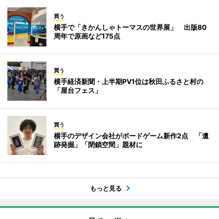
買う
横手で「きかんしゃトーマスの世界展」 出版80
周年で原画など175点
買う
横手経済新聞・上半期PV1位は秋田ふるさと村の
「屋台フェス」
買う
横手のデザイン会社がボードゲーム新作2点 「遺
跡発掘」「閉鎖空間」題材に
もっと見る