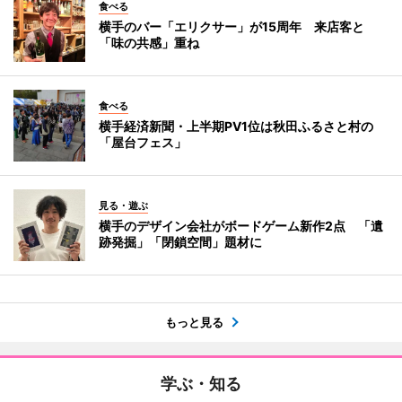
食べる
横手のバー「エリクサー」が15周年 来店客と
「味の共感」重ね
食べる
横手経済新聞・上半期PV1位は秋田ふるさと村の
「屋台フェス」
見る・遊ぶ
横手のデザイン会社がボードゲーム新作2点 「遺
跡発掘」「閉鎖空間」題材に
もっと見る
学ぶ・知る