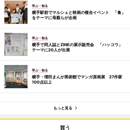
学ぶ・知る
横手駅前でマルシェと映画の複合イベント 「食」
をテーマに母親らが企画
学ぶ・知る
横手で同人誌とZINEの展示販売会 「ハッコウ」
テーマに20人が出展
学ぶ・知る
横手・増田まんが美術館でマンガ原画展 27作家
100点以上
もっと見る
買う