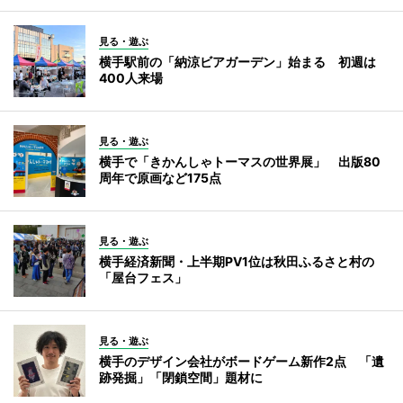
見る・遊ぶ
横手駅前の「納涼ビアガーデン」始まる 初週は
400人来場
見る・遊ぶ
横手で「きかんしゃトーマスの世界展」 出版80
周年で原画など175点
見る・遊ぶ
横手経済新聞・上半期PV1位は秋田ふるさと村の
「屋台フェス」
見る・遊ぶ
横手のデザイン会社がボードゲーム新作2点 「遺
跡発掘」「閉鎖空間」題材に