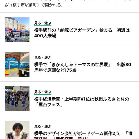
ざ（横手市駅前町）で開かれる。
見る・遊ぶ
横手駅前の「納涼ビアガーデン」始まる 初週は
400人来場
見る・遊ぶ
横手で「きかんしゃトーマスの世界展」 出版80
周年で原画など175点
見る・遊ぶ
横手経済新聞・上半期PV1位は秋田ふるさと村の
「屋台フェス」
見る・遊ぶ
横手のデザイン会社がボードゲーム新作2点 「遺
跡発掘」「閉鎖空間」題材に