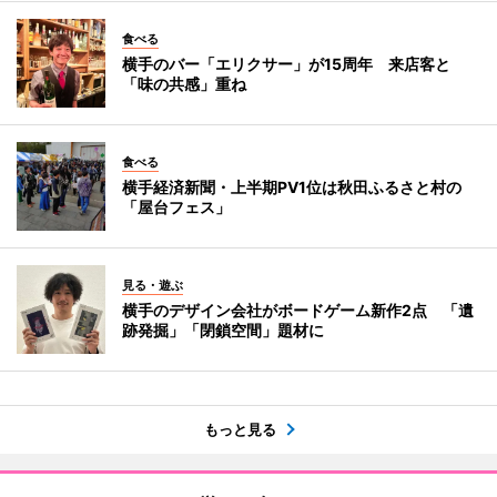
食べる
横手のバー「エリクサー」が15周年 来店客と
「味の共感」重ね
食べる
横手経済新聞・上半期PV1位は秋田ふるさと村の
「屋台フェス」
見る・遊ぶ
横手のデザイン会社がボードゲーム新作2点 「遺
跡発掘」「閉鎖空間」題材に
もっと見る