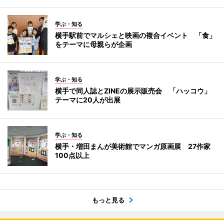
学ぶ・知る
横手駅前でマルシェと映画の複合イベント 「食」
をテーマに母親らが企画
学ぶ・知る
横手で同人誌とZINEの展示販売会 「ハッコウ」
テーマに20人が出展
学ぶ・知る
横手・増田まんが美術館でマンガ原画展 27作家
100点以上
もっと見る