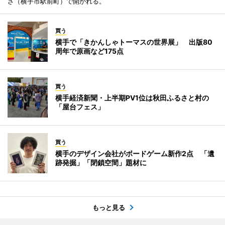
ざ（横手市駅前町）で開かれる。
買う
横手で「きかんしゃトーマスの世界展」 出版80
周年で原画など175点
買う
横手経済新聞・上半期PV1位は秋田ふるさと村の
「屋台フェス」
買う
横手のデザイン会社がボードゲーム新作2点 「遺
跡発掘」「閉鎖空間」題材に
もっと見る