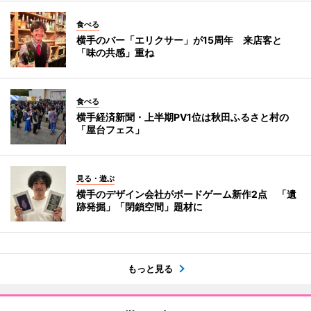
食べる
横手のバー「エリクサー」が15周年 来店客と
「味の共感」重ね
食べる
横手経済新聞・上半期PV1位は秋田ふるさと村の
「屋台フェス」
見る・遊ぶ
横手のデザイン会社がボードゲーム新作2点 「遺
跡発掘」「閉鎖空間」題材に
もっと見る