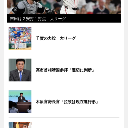
吉田は２安打１打点 大リーグ
千賀の力投 大リーグ
高市首相靖国参拝「適切に判断」
木原官房長官「拉致は現在進行形」