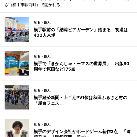
ざ（横手市駅前町）で開かれる。
見る・遊ぶ
横手駅前の「納涼ビアガーデン」始まる 初週は
400人来場
見る・遊ぶ
横手で「きかんしゃトーマスの世界展」 出版80
周年で原画など175点
見る・遊ぶ
横手経済新聞・上半期PV1位は秋田ふるさと村の
「屋台フェス」
見る・遊ぶ
横手のデザイン会社がボードゲーム新作2点 「遺
跡発掘」「閉鎖空間」題材に