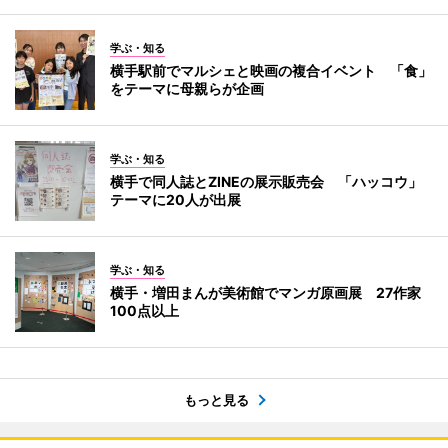
学ぶ・知る
横手駅前でマルシェと映画の複合イベント 「食」
をテーマに母親らが企画
学ぶ・知る
横手で同人誌とZINEの展示販売会 「ハッコウ」
テーマに20人が出展
学ぶ・知る
横手・増田まんが美術館でマンガ原画展 27作家
100点以上
もっと見る