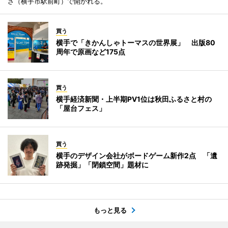
ざ（横手市駅前町）で開かれる。
買う
横手で「きかんしゃトーマスの世界展」 出版80
周年で原画など175点
買う
横手経済新聞・上半期PV1位は秋田ふるさと村の
「屋台フェス」
買う
横手のデザイン会社がボードゲーム新作2点 「遺
跡発掘」「閉鎖空間」題材に
もっと見る