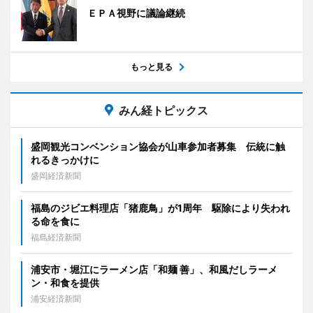
ＥＰＡ視野に議論継続
もっと見る
みん経トピックス
盛岡観光コンベンション協会が山車参加者募集 伝統に触
れるきっかけに
盛岡経済新聞
福島のジビエ料理店「猪鹿鳥」が1周年 駆除により失われ
る命を食に
福島経済新聞
浦安市・堀江にラーメン店「和麺 善」、和風だしラーメ
ン・和食を提供
浦安経済新聞