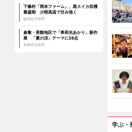
下條村「岡本ファーム」、黒スイカ収穫
最盛期 少雨高温で甘み強く
飯田経済新聞
倉敷・美観地区で「希莉光あかり」新作
展 「夏の涼」テーマに28点
倉敷経済新聞
学ぶ・