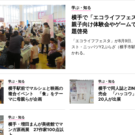
学ぶ・知る
横手で「エコライフフ
親子向け体験会やゲーム
題啓発
「エコライフフェスタ」が8月9日
スト・ニッパツY2ぷらざ（横手市
かれる。
学ぶ・知る
学ぶ・知る
横手駅前でマルシェと映画の
横手で同人誌とZI
複合イベント 「食」をテー
売会 「ハッコウ
マに母親らが企画
20人が出展
学ぶ・知る
横手・増田まんが美術館でマ
ンガ原画展 27作家100点以
上