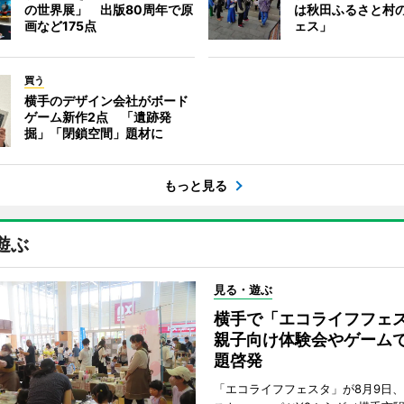
の世界展」 出版80周年で原
は秋田ふるさと村
画など175点
ェス」
買う
横手のデザイン会社がボード
ゲーム新作2点 「遺跡発
掘」「閉鎖空間」題材に
もっと見る
遊ぶ
見る・遊ぶ
横手で「エコライフフ
親子向け体験会やゲーム
題啓発
「エコライフフェスタ」が8月9日