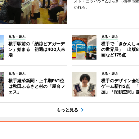
スト・ニッパツY2ぷらざ（横手市
かれる。
見る・遊ぶ
見る・遊ぶ
横手駅前の「納涼ビアガーデ
横手で「きかんし
ン」始まる 初週は400人来
の世界展」 出版8
場
画など175点
見る・遊ぶ
見る・遊ぶ
横手経済新聞・上半期PV1位
横手のデザイン会
は秋田ふるさと村の「屋台フ
ゲーム新作2点 
ェス」
掘」「閉鎖空間」
もっと見る