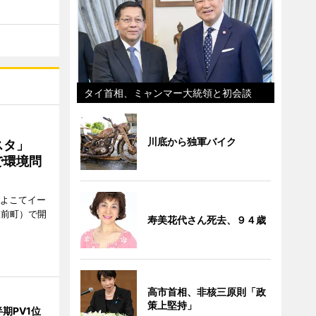
タイ首相、ミャンマー大統領と初会談
川底から独軍バイク
ェスタ」
で環境問
、よこてイー
駅前町）で開
寿美花代さん死去、９４歳
高市首相、非核三原則「政
策上堅持」
期PV1位