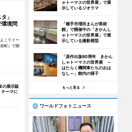
ゃトーマスの世界展」で展
示しているジオラマ
ェスタ」
で環境問
「横手市増田まんが美術
館」で開催中の「きかんし
ゃトーマスの世界展」で展
、よこてイー
示している撮影模型
駅前町）で開
「原作出版80周年 きかん
しゃトーマスの世界展 ～
はたらく機関車たちのおは
なし～」館内の様子
NEの展示販
もっと見る
」テーマに
ワールドフォトニュース