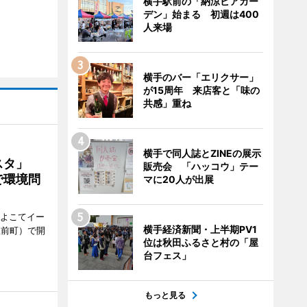
横手駅前の「納涼ビアガー
デン」始まる 初週は400
人来場
横手のバー「エリクサー」
が15周年 来店客と「味の
共感」重ね
横手で同人誌とZINEの展示
ェスタ」
販売会 「ハッコウ」テー
で環境問
マに20人が出展
、よこてイー
横手経済新聞・上半期PV1
駅前町）で開
位は秋田ふるさと村の「屋
台フェス」
もっと見る