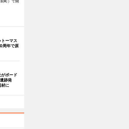
駅前町）で開
ゃトーマス
0周年で原
社がボード
「遺跡発
題材に