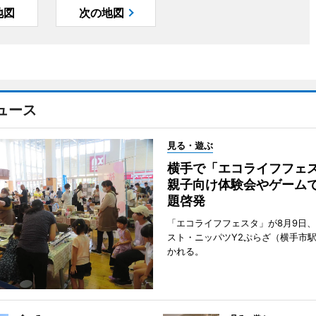
地図
次の地図
ュース
見る・遊ぶ
横手で「エコライフフ
親子向け体験会やゲーム
題啓発
「エコライフフェスタ」が8月9日
スト・ニッパツY2ぷらざ（横手市
かれる。