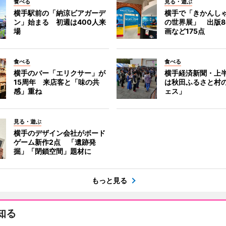
食べる
見る・遊ぶ
横手駅前の「納涼ビアガーデ
横手で「きかんし
ン」始まる 初週は400人来
の世界展」 出版8
場
画など175点
食べる
食べる
横手のバー「エリクサー」が
横手経済新聞・上半
15周年 来店客と「味の共
は秋田ふるさと村
感」重ね
ェス」
見る・遊ぶ
横手のデザイン会社がボード
ゲーム新作2点 「遺跡発
掘」「閉鎖空間」題材に
もっと見る
知る