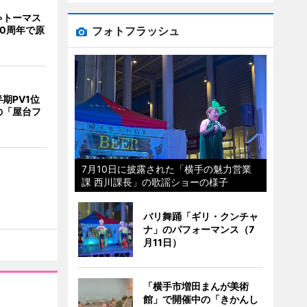
ゃトーマス
フォトフラッシュ
0周年で原
期PV1位
の「屋台フ
7月10日に披露された「横手の魅力営業
課 西川課長」の歌謡ショーの様子
バリ舞踊「ギリ・クンチャ
ナ」のパフォーマンス（7
月11日）
「横手市増田まんが美術
館」で開催中の「きかんし