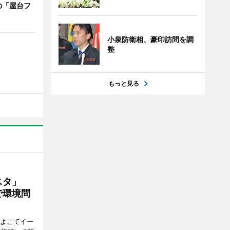
の「屋台フ
小泉防衛相、豪印訪問を調
整
もっと見る
ェスタ」
で環境問
、よこてイー