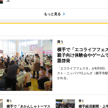
もっと見る
買う
横手で「エコライフフ
親子向け体験会やゲーム
題啓発
「エコライフフェスタ」が8月9日
スト・ニッパツY2ぷらざ（横手市
かれる。
買う
買う
横手で「きかんしゃトーマス
横手経済新聞・上半