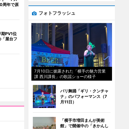
0周年で原
フォトフラッシュ
期PV1位
の「屋台フ
7月10日に披露された「横手の魅力営業
課 西川課長」の歌謡ショーの様子
バリ舞踊「ギリ・クンチャ
ナ」のパフォーマンス（7
月11日）
「横手市増田まんが美術
館」で開催中の「きかんし