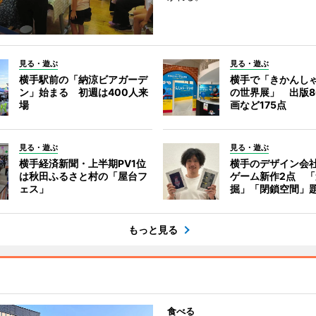
見る・遊ぶ
見る・遊ぶ
横手駅前の「納涼ビアガーデ
横手で「きかんし
ン」始まる 初週は400人来
の世界展」 出版8
場
画など175点
見る・遊ぶ
見る・遊ぶ
横手経済新聞・上半期PV1位
横手のデザイン会
は秋田ふるさと村の「屋台フ
ゲーム新作2点 
ェス」
掘」「閉鎖空間」
もっと見る
食べる