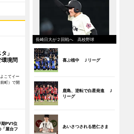
長崎日大が２回戦へ 高校野球
ェスタ」
で環境問
喜ぶ植中 Ｊリーグ
、よこてイー
駅前町）で開
鹿島、逆転で白星発進 Ｊ
リーグ
期PV1位
あいさつされる悠仁さま
の「屋台フ