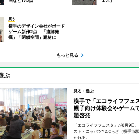
画など175点
ェス」
買う
横手のデザイン会社がボード
ゲーム新作2点 「遺跡発
掘」「閉鎖空間」題材に
もっと見る
遊ぶ
見る・遊ぶ
横手で「エコライフフ
親子向け体験会やゲーム
題啓発
「エコライフフェスタ」が8月9日
スト・ニッパツY2ぷらざ（横手市
かれる。