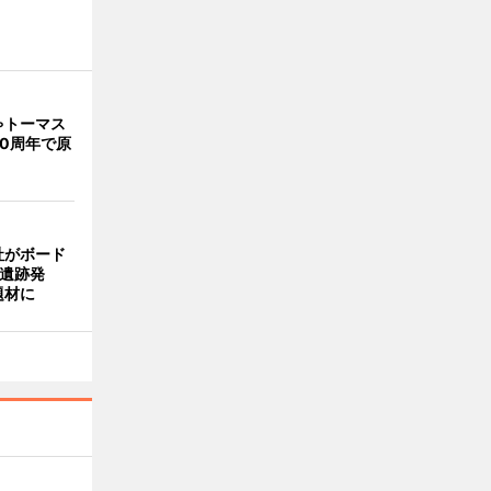
ゃトーマス
0周年で原
社がボード
「遺跡発
題材に