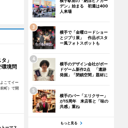
横手駅前の「納涼ビアガー
デン」始まる 初週は400
人来場
横手で「金曜ロードショー
とジブリ展」 作品ポスタ
ー風フォトスポットも
ェスタ」
横手のデザイン会社がボー
で環境問
ドゲーム新作2点 「遺跡
発掘」「閉鎖空間」題材に
、よこてイー
駅前町）で開
横手のバー「エリクサー」
が15周年 来店客と「味の
共感」重ね
もっと見る
ゃトーマス