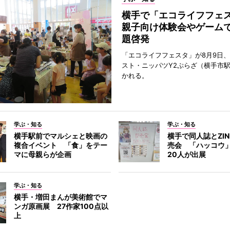
横手で「エコライフフ
親子向け体験会やゲーム
題啓発
「エコライフフェスタ」が8月9日
スト・ニッパツY2ぷらざ（横手市
かれる。
学ぶ・知る
学ぶ・知る
横手駅前でマルシェと映画の
横手で同人誌とZI
複合イベント 「食」をテー
売会 「ハッコウ
マに母親らが企画
20人が出展
学ぶ・知る
横手・増田まんが美術館でマ
ンガ原画展 27作家100点以
上