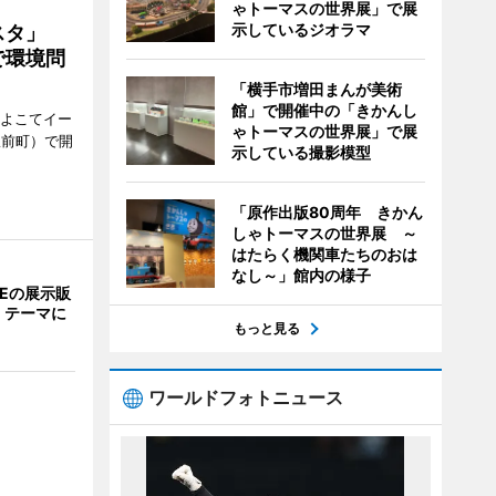
ゃトーマスの世界展」で展
示しているジオラマ
ェスタ」
で環境問
「横手市増田まんが美術
館」で開催中の「きかんし
、よこてイー
ゃトーマスの世界展」で展
駅前町）で開
示している撮影模型
「原作出版80周年 きかん
しゃトーマスの世界展 ～
はたらく機関車たちのおは
なし～」館内の様子
NEの展示販
」テーマに
もっと見る
ワールドフォトニュース