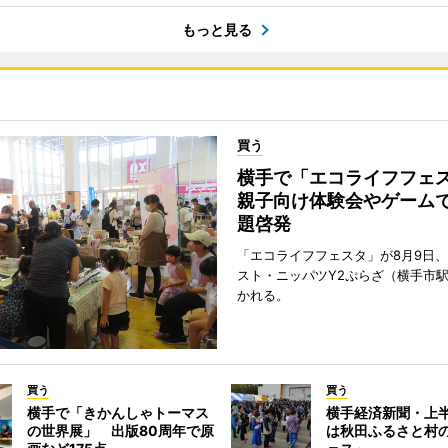
もっと見る
買う
横手で「エコライフフ
親子向け体験会やゲーム
題啓発
「エコライフフェスタ」が8月9日
スト・ニッパツY2ぷらざ（横手市
かれる。
買う
買う
横手で「きかんしゃトーマス
横手経済新聞・上半
の世界展」 出版80周年で原
は秋田ふるさと村