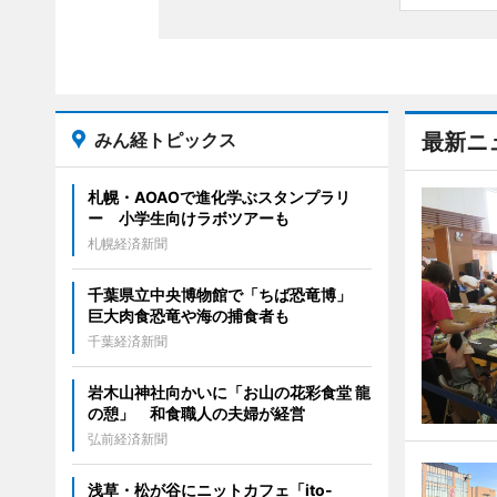
みん経トピックス
最新ニ
札幌・AOAOで進化学ぶスタンプラリ
ー 小学生向けラボツアーも
札幌経済新聞
千葉県立中央博物館で「ちば恐竜博」
巨大肉食恐竜や海の捕食者も
千葉経済新聞
岩木山神社向かいに「お山の花彩食堂 龍
の憩」 和食職人の夫婦が経営
弘前経済新聞
浅草・松が谷にニットカフェ「ito-