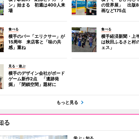
ン」始まる 初週は400人来
の世界展」 出版8
場
画など175点
食べる
食べる
横手のバー「エリクサー」が
横手経済新聞・上半
15周年 来店客と「味の共
は秋田ふるさと村
感」重ね
ェス」
見る・遊ぶ
横手のデザイン会社がボード
ゲーム新作2点 「遺跡発
掘」「閉鎖空間」題材に
もっと見る
知る
学ぶ・知る