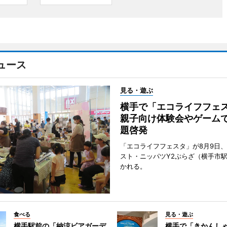
ュース
見る・遊ぶ
横手で「エコライフフ
親子向け体験会やゲーム
題啓発
「エコライフフェスタ」が8月9日
スト・ニッパツY2ぷらざ（横手市
かれる。
食べる
見る・遊ぶ
横手駅前の「納涼ビアガーデ
横手で「きかんし