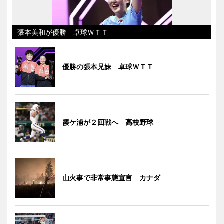
張本美和が優勝 卓球ＷＴＴ
優勝の張本兄妹 卓球ＷＴＴ
霞ケ浦が２回戦へ 高校野球
山火事で非常事態宣言 カナダ