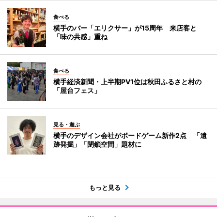
食べる
横手のバー「エリクサー」が15周年 来店客と
「味の共感」重ね
食べる
横手経済新聞・上半期PV1位は秋田ふるさと村の
「屋台フェス」
見る・遊ぶ
横手のデザイン会社がボードゲーム新作2点 「遺
跡発掘」「閉鎖空間」題材に
もっと見る