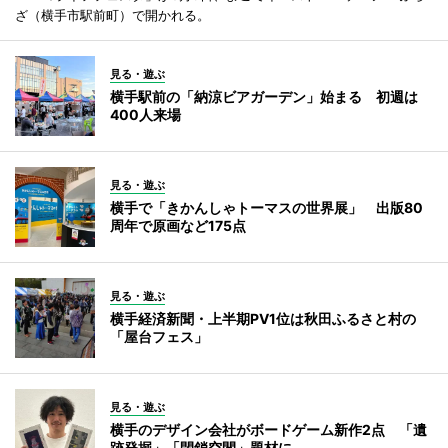
ざ（横手市駅前町）で開かれる。
見る・遊ぶ
横手駅前の「納涼ビアガーデン」始まる 初週は
400人来場
見る・遊ぶ
横手で「きかんしゃトーマスの世界展」 出版80
周年で原画など175点
見る・遊ぶ
横手経済新聞・上半期PV1位は秋田ふるさと村の
「屋台フェス」
見る・遊ぶ
横手のデザイン会社がボードゲーム新作2点 「遺
跡発掘」「閉鎖空間」題材に