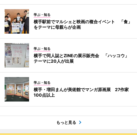
学ぶ・知る
横手駅前でマルシェと映画の複合イベント 「食」
をテーマに母親らが企画
学ぶ・知る
横手で同人誌とZINEの展示販売会 「ハッコウ」
テーマに20人が出展
学ぶ・知る
横手・増田まんが美術館でマンガ原画展 27作家
100点以上
もっと見る