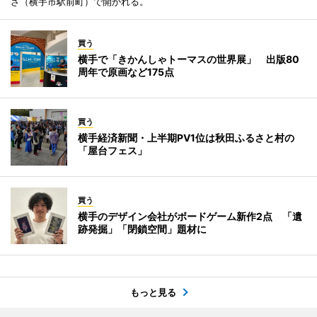
ざ（横手市駅前町）で開かれる。
買う
横手で「きかんしゃトーマスの世界展」 出版80
周年で原画など175点
買う
横手経済新聞・上半期PV1位は秋田ふるさと村の
「屋台フェス」
買う
横手のデザイン会社がボードゲーム新作2点 「遺
跡発掘」「閉鎖空間」題材に
もっと見る