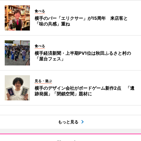
食べる
横手のバー「エリクサー」が15周年 来店客と
「味の共感」重ね
食べる
横手経済新聞・上半期PV1位は秋田ふるさと村の
「屋台フェス」
見る・遊ぶ
横手のデザイン会社がボードゲーム新作2点 「遺
跡発掘」「閉鎖空間」題材に
もっと見る