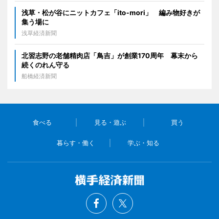
浅草・松が谷にニットカフェ「ito-mori」 編み物好きが
集う場に
浅草経済新聞
北習志野の老舗精肉店「鳥吉」が創業170周年 幕末から
続くのれん守る
船橋経済新聞
食べる
見る・遊ぶ
買う
暮らす・働く
学ぶ・知る