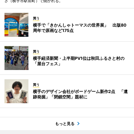
ざ（横手市駅前町）で開かれる。
買う
横手で「きかんしゃトーマスの世界展」 出版80
周年で原画など175点
買う
横手経済新聞・上半期PV1位は秋田ふるさと村の
「屋台フェス」
買う
横手のデザイン会社がボードゲーム新作2点 「遺
跡発掘」「閉鎖空間」題材に
もっと見る