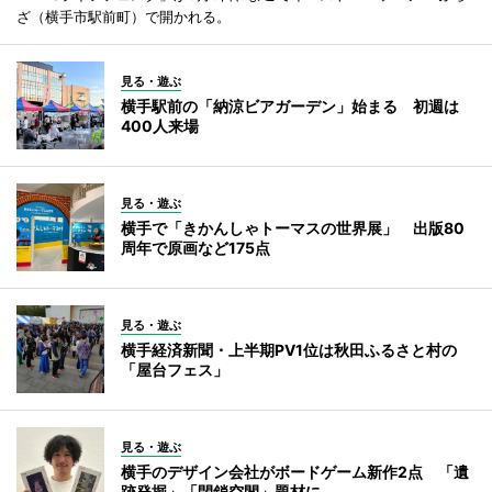
ざ（横手市駅前町）で開かれる。
見る・遊ぶ
横手駅前の「納涼ビアガーデン」始まる 初週は
400人来場
見る・遊ぶ
横手で「きかんしゃトーマスの世界展」 出版80
周年で原画など175点
見る・遊ぶ
横手経済新聞・上半期PV1位は秋田ふるさと村の
「屋台フェス」
見る・遊ぶ
横手のデザイン会社がボードゲーム新作2点 「遺
跡発掘」「閉鎖空間」題材に