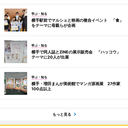
学ぶ・知る
横手駅前でマルシェと映画の複合イベント 「食」
をテーマに母親らが企画
学ぶ・知る
横手で同人誌とZINEの展示販売会 「ハッコウ」
テーマに20人が出展
学ぶ・知る
横手・増田まんが美術館でマンガ原画展 27作家
100点以上
もっと見る