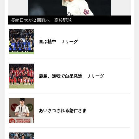
長崎日大が２回戦へ 高校野球
喜ぶ植中 Ｊリーグ
鹿島、逆転で白星発進 Ｊリーグ
あいさつされる悠仁さま