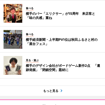
食べる
横手のバー「エリクサー」が15周年 来店客と
「味の共感」重ね
食べる
横手経済新聞・上半期PV1位は秋田ふるさと村の
「屋台フェス」
見る・遊ぶ
横手のデザイン会社がボードゲーム新作2点 「遺
跡発掘」「閉鎖空間」題材に
もっと見る