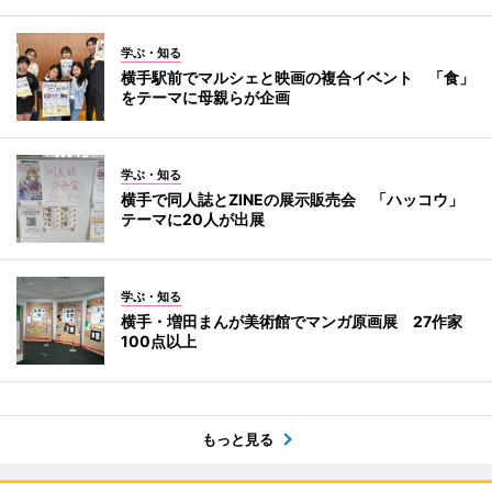
学ぶ・知る
横手駅前でマルシェと映画の複合イベント 「食」
をテーマに母親らが企画
学ぶ・知る
横手で同人誌とZINEの展示販売会 「ハッコウ」
テーマに20人が出展
学ぶ・知る
横手・増田まんが美術館でマンガ原画展 27作家
100点以上
もっと見る