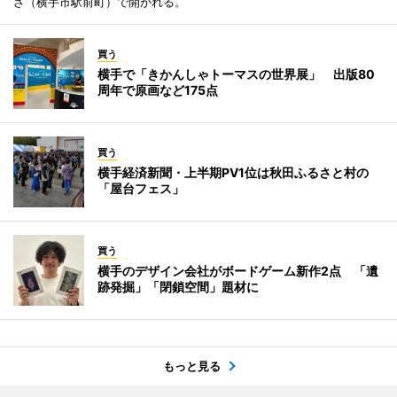
ざ（横手市駅前町）で開かれる。
買う
横手で「きかんしゃトーマスの世界展」 出版80
周年で原画など175点
買う
横手経済新聞・上半期PV1位は秋田ふるさと村の
「屋台フェス」
買う
横手のデザイン会社がボードゲーム新作2点 「遺
跡発掘」「閉鎖空間」題材に
もっと見る