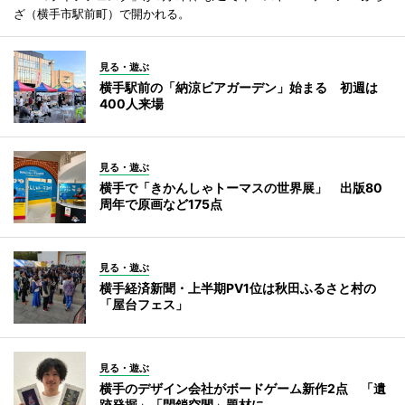
ざ（横手市駅前町）で開かれる。
見る・遊ぶ
横手駅前の「納涼ビアガーデン」始まる 初週は
400人来場
見る・遊ぶ
横手で「きかんしゃトーマスの世界展」 出版80
周年で原画など175点
見る・遊ぶ
横手経済新聞・上半期PV1位は秋田ふるさと村の
「屋台フェス」
見る・遊ぶ
横手のデザイン会社がボードゲーム新作2点 「遺
跡発掘」「閉鎖空間」題材に