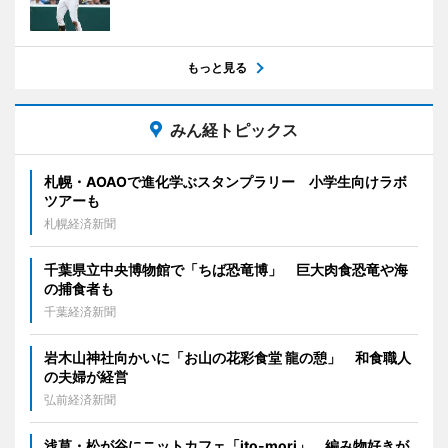
もっと見る
みん経トピックス
札幌・AOAOで進化学ぶスタンプラリー 小学生向けラボ
ツアーも
札幌経済新聞
千葉県立中央博物館で「ちば恐竜博」 巨大肉食恐竜や海
の捕食者も
千葉経済新聞
岩木山神社向かいに「お山の花彩食堂 龍の憩」 和食職人
の夫婦が経営
弘前経済新聞
浅草・松が谷にニットカフェ「ito-mori」 編み物好きが