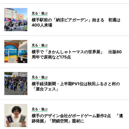
見る・遊ぶ
横手駅前の「納涼ビアガーデン」始まる 初週は
400人来場
見る・遊ぶ
横手で「きかんしゃトーマスの世界展」 出版80
周年で原画など175点
見る・遊ぶ
横手経済新聞・上半期PV1位は秋田ふるさと村の
「屋台フェス」
見る・遊ぶ
横手のデザイン会社がボードゲーム新作2点 「遺
跡発掘」「閉鎖空間」題材に