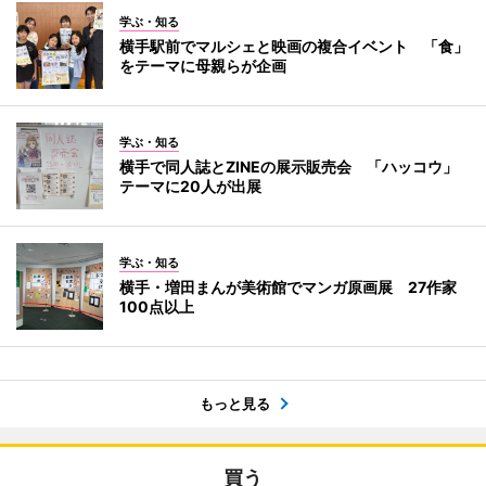
学ぶ・知る
横手駅前でマルシェと映画の複合イベント 「食」
をテーマに母親らが企画
学ぶ・知る
横手で同人誌とZINEの展示販売会 「ハッコウ」
テーマに20人が出展
学ぶ・知る
横手・増田まんが美術館でマンガ原画展 27作家
100点以上
もっと見る
買う