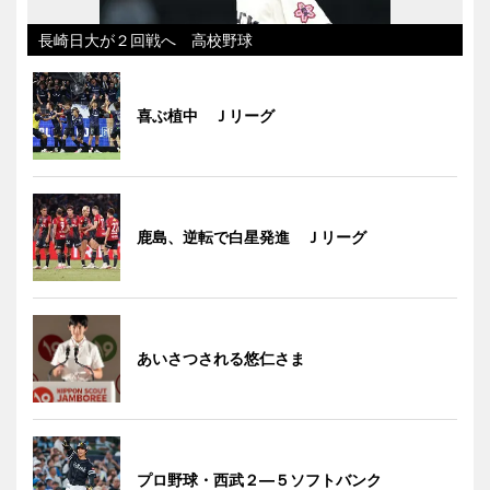
長崎日大が２回戦へ 高校野球
喜ぶ植中 Ｊリーグ
鹿島、逆転で白星発進 Ｊリーグ
あいさつされる悠仁さま
プロ野球・西武２―５ソフトバンク