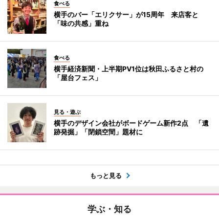
食べる
横手のバー「エリクサー」が15周年 来店客と
「味の共感」重ね
食べる
横手経済新聞・上半期PV1位は秋田ふるさと村の
「屋台フェス」
見る・遊ぶ
横手のデザイン会社がボードゲーム新作2点 「遺
跡発掘」「閉鎖空間」題材に
もっと見る
学ぶ・知る