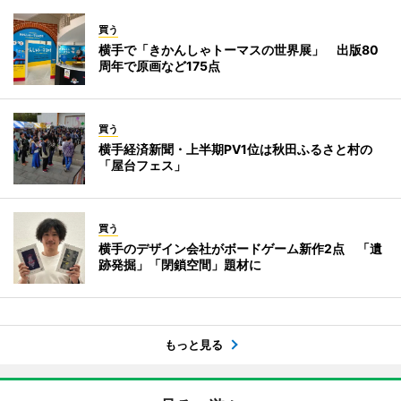
買う
横手で「きかんしゃトーマスの世界展」 出版80
周年で原画など175点
買う
横手経済新聞・上半期PV1位は秋田ふるさと村の
「屋台フェス」
買う
横手のデザイン会社がボードゲーム新作2点 「遺
跡発掘」「閉鎖空間」題材に
もっと見る