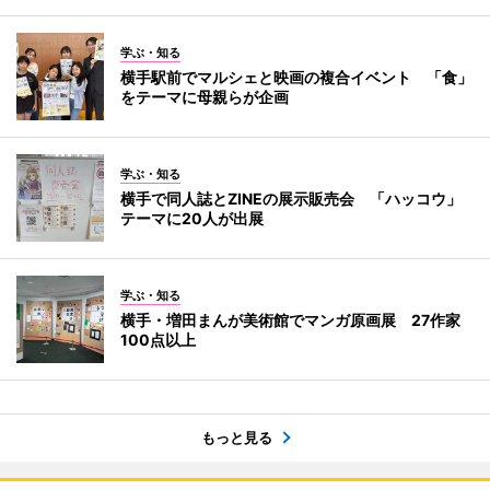
学ぶ・知る
横手駅前でマルシェと映画の複合イベント 「食」
をテーマに母親らが企画
学ぶ・知る
横手で同人誌とZINEの展示販売会 「ハッコウ」
テーマに20人が出展
学ぶ・知る
横手・増田まんが美術館でマンガ原画展 27作家
100点以上
もっと見る