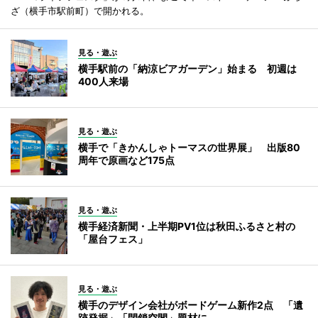
ざ（横手市駅前町）で開かれる。
見る・遊ぶ
横手駅前の「納涼ビアガーデン」始まる 初週は
400人来場
見る・遊ぶ
横手で「きかんしゃトーマスの世界展」 出版80
周年で原画など175点
見る・遊ぶ
横手経済新聞・上半期PV1位は秋田ふるさと村の
「屋台フェス」
見る・遊ぶ
横手のデザイン会社がボードゲーム新作2点 「遺
跡発掘」「閉鎖空間」題材に