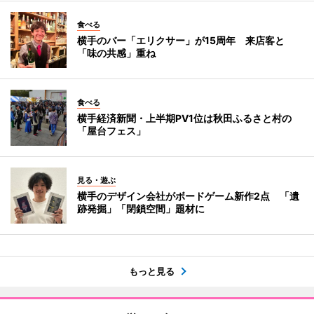
食べる
横手のバー「エリクサー」が15周年 来店客と
「味の共感」重ね
食べる
横手経済新聞・上半期PV1位は秋田ふるさと村の
「屋台フェス」
見る・遊ぶ
横手のデザイン会社がボードゲーム新作2点 「遺
跡発掘」「閉鎖空間」題材に
もっと見る