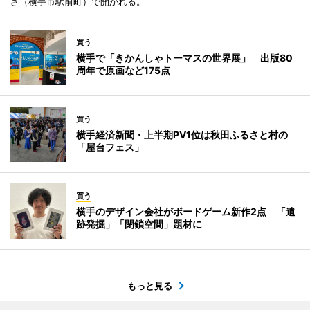
ざ（横手市駅前町）で開かれる。
買う
横手で「きかんしゃトーマスの世界展」 出版80
周年で原画など175点
買う
横手経済新聞・上半期PV1位は秋田ふるさと村の
「屋台フェス」
買う
横手のデザイン会社がボードゲーム新作2点 「遺
跡発掘」「閉鎖空間」題材に
もっと見る