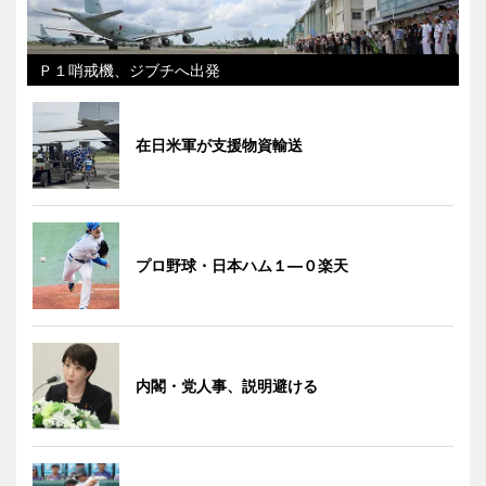
Ｐ１哨戒機、ジブチへ出発
在日米軍が支援物資輸送
プロ野球・日本ハム１―０楽天
内閣・党人事、説明避ける