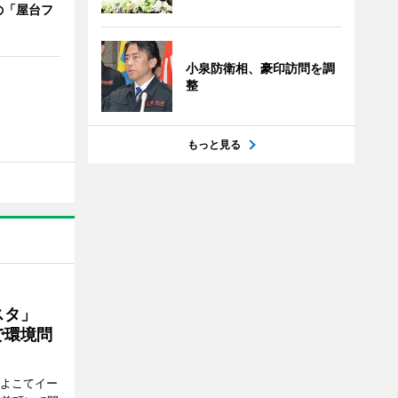
の「屋台フ
小泉防衛相、豪印訪問を調
整
もっと見る
ェスタ」
で環境問
、よこてイー