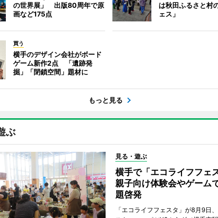
の世界展」 出版80周年で原
は秋田ふるさと村
画など175点
ェス」
買う
横手のデザイン会社がボード
ゲーム新作2点 「遺跡発
掘」「閉鎖空間」題材に
もっと見る
遊ぶ
見る・遊ぶ
横手で「エコライフフ
親子向け体験会やゲーム
題啓発
「エコライフフェスタ」が8月9日