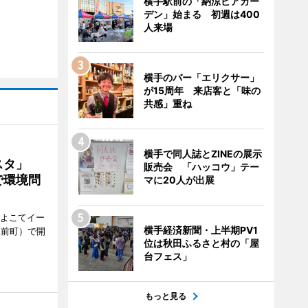
横手駅前の「納涼ビアガー
デン」始まる 初週は400
人来場
横手のバー「エリクサー」
が15周年 来店客と「味の
共感」重ね
横手で同人誌とZINEの展示
ェスタ」
販売会 「ハッコウ」テー
で環境問
マに20人が出展
、よこてイー
横手経済新聞・上半期PV1
駅前町）で開
位は秋田ふるさと村の「屋
台フェス」
もっと見る