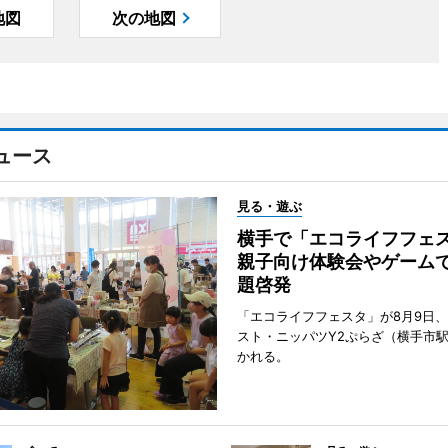
地図
次の地図
ュース
見る・遊ぶ
横手で「エコライフフ
親子向け体験会やゲーム
題啓発
「エコライフフェスタ」が8月9日
スト・ニッパツY2ぷらざ（横手市
かれる。