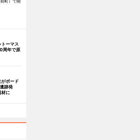
駅前町）で開
ゃトーマス
0周年で原
社がボード
「遺跡発
題材に