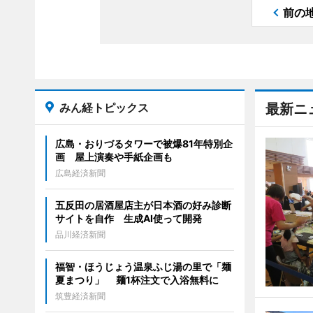
前の
みん経トピックス
最新ニ
広島・おりづるタワーで被爆81年特別企
画 屋上演奏や手紙企画も
広島経済新聞
五反田の居酒屋店主が日本酒の好み診断
サイトを自作 生成AI使って開発
品川経済新聞
福智・ほうじょう温泉ふじ湯の里で「麺
夏まつり」 麺1杯注文で入浴無料に
筑豊経済新聞