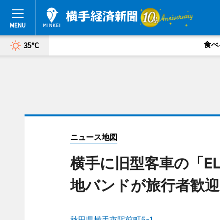
食べ
35°C
ニュース地図
横手に旧型客車の「E
地バンドが旅行者歓迎
秋田県横手市駅前町5-1