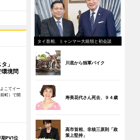
タイ首相、ミャンマー大統領と初会談
川底から独軍バイク
ェスタ」
で環境問
、よこてイー
駅前町）で開
寿美花代さん死去、９４歳
高市首相、非核三原則「政
策上堅持」
期PV1位