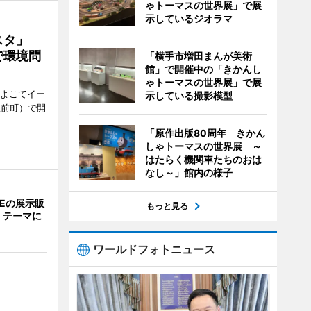
ゃトーマスの世界展」で展
示しているジオラマ
ェスタ」
で環境問
「横手市増田まんが美術
館」で開催中の「きかんし
ゃトーマスの世界展」で展
、よこてイー
示している撮影模型
駅前町）で開
「原作出版80周年 きかん
しゃトーマスの世界展 ～
はたらく機関車たちのおは
なし～」館内の様子
NEの展示販
もっと見る
」テーマに
ワールドフォトニュース