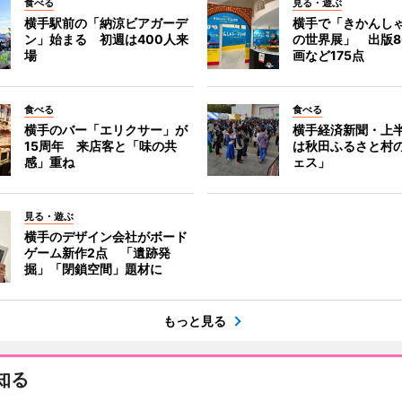
食べる
見る・遊ぶ
横手駅前の「納涼ビアガーデ
横手で「きかんし
ン」始まる 初週は400人来
の世界展」 出版8
場
画など175点
食べる
食べる
横手のバー「エリクサー」が
横手経済新聞・上半
15周年 来店客と「味の共
は秋田ふるさと村
感」重ね
ェス」
見る・遊ぶ
横手のデザイン会社がボード
ゲーム新作2点 「遺跡発
掘」「閉鎖空間」題材に
もっと見る
知る