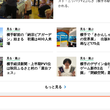
スト・ニッパツY2ぷらざ（横手市
かれる。
見る・遊ぶ
見る・遊ぶ
横手駅前の「納涼ビアガーデ
横手で「きかんし
ン」始まる 初週は400人来
の世界展」 出版8
場
画など175点
見る・遊ぶ
見る・遊ぶ
横手経済新聞・上半期PV1位
横手のデザイン会
は秋田ふるさと村の「屋台フ
ゲーム新作2点 
ェス」
掘」「閉鎖空間」
もっと見る