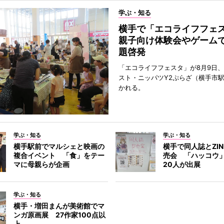
学ぶ・知る
横手で「エコライフフ
親子向け体験会やゲーム
題啓発
「エコライフフェスタ」が8月9日
スト・ニッパツY2ぷらざ（横手市
かれる。
学ぶ・知る
学ぶ・知る
横手駅前でマルシェと映画の
横手で同人誌とZI
複合イベント 「食」をテー
売会 「ハッコウ
マに母親らが企画
20人が出展
学ぶ・知る
横手・増田まんが美術館でマ
ンガ原画展 27作家100点以
上