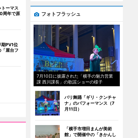
ゃトーマス
フォトフラッシュ
0周年で原
期PV1位
の「屋台フ
7月10日に披露された「横手の魅力営業
課 西川課長」の歌謡ショーの様子
バリ舞踊「ギリ・クンチャ
ナ」のパフォーマンス（7
月11日）
「横手市増田まんが美術
館」で開催中の「きかんし