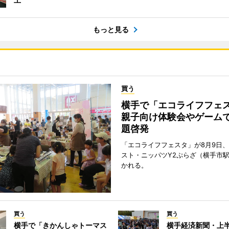
もっと見る
買う
横手で「エコライフフ
親子向け体験会やゲーム
題啓発
「エコライフフェスタ」が8月9日
スト・ニッパツY2ぷらざ（横手市
かれる。
買う
買う
横手で「きかんしゃトーマス
横手経済新聞・上半