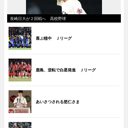
長崎日大が２回戦へ 高校野球
喜ぶ植中 Ｊリーグ
鹿島、逆転で白星発進 Ｊリーグ
あいさつされる悠仁さま