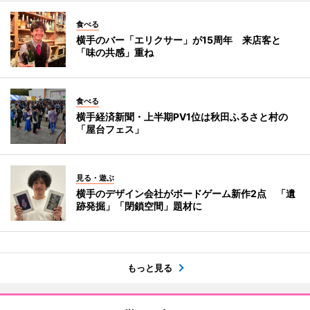
食べる
横手のバー「エリクサー」が15周年 来店客と
「味の共感」重ね
食べる
横手経済新聞・上半期PV1位は秋田ふるさと村の
「屋台フェス」
見る・遊ぶ
横手のデザイン会社がボードゲーム新作2点 「遺
跡発掘」「閉鎖空間」題材に
もっと見る