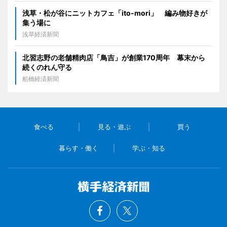
浅草・松が谷にニットカフェ「ito-mori」 編み物好きが
集う場に
浅草経済新聞
北習志野の老舗精肉店「鳥吉」が創業170周年 幕末から
続くのれん守る
船橋経済新聞
食べる
見る・遊ぶ
買う
暮らす・働く
学ぶ・知る