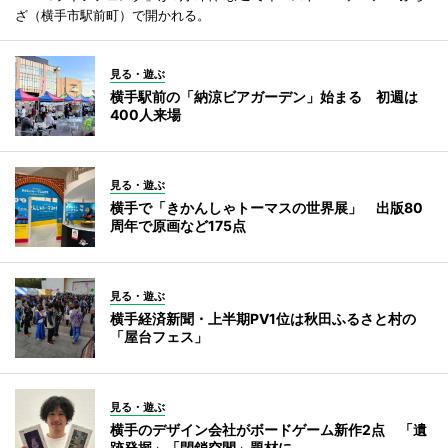
ざ（横手市駅前町）で開かれる。
見る・遊ぶ
横手駅前の「納涼ビアガーデン」始まる 初週は
400人来場
見る・遊ぶ
横手で「きかんしゃトーマスの世界展」 出版80
周年で原画など175点
見る・遊ぶ
横手経済新聞・上半期PV1位は秋田ふるさと村の
「屋台フェス」
見る・遊ぶ
横手のデザイン会社がボードゲーム新作2点 「遺
跡発掘」「閉鎖空間」題材に