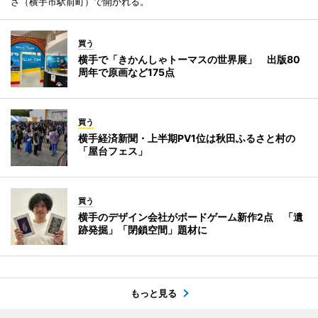
ざ（横手市駅前町）で開かれる。
買う
横手で「きかんしゃトーマスの世界展」 出版80
周年で原画など175点
買う
横手経済新聞・上半期PV1位は秋田ふるさと村の
「屋台フェス」
買う
横手のデザイン会社がボードゲーム新作2点 「遺
跡発掘」「閉鎖空間」題材に
もっと見る