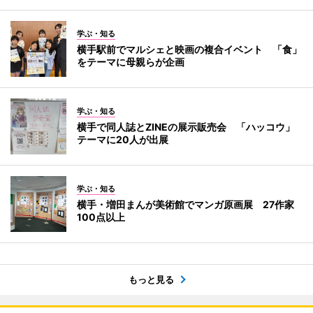
学ぶ・知る
横手駅前でマルシェと映画の複合イベント 「食」
をテーマに母親らが企画
学ぶ・知る
横手で同人誌とZINEの展示販売会 「ハッコウ」
テーマに20人が出展
学ぶ・知る
横手・増田まんが美術館でマンガ原画展 27作家
100点以上
もっと見る