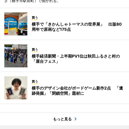
ざ（横手市駅前町）で開かれる。
買う
横手で「きかんしゃトーマスの世界展」 出版80
周年で原画など175点
買う
横手経済新聞・上半期PV1位は秋田ふるさと村の
「屋台フェス」
買う
横手のデザイン会社がボードゲーム新作2点 「遺
跡発掘」「閉鎖空間」題材に
もっと見る