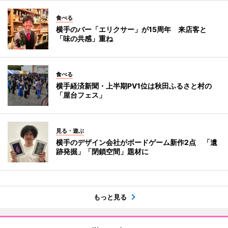
食べる
横手のバー「エリクサー」が15周年 来店客と
「味の共感」重ね
食べる
横手経済新聞・上半期PV1位は秋田ふるさと村の
「屋台フェス」
見る・遊ぶ
横手のデザイン会社がボードゲーム新作2点 「遺
跡発掘」「閉鎖空間」題材に
もっと見る