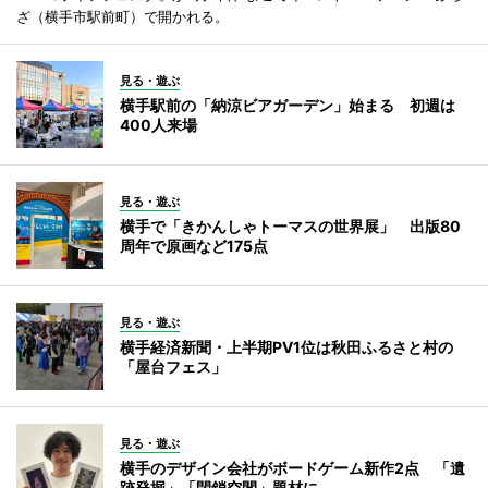
ざ（横手市駅前町）で開かれる。
見る・遊ぶ
横手駅前の「納涼ビアガーデン」始まる 初週は
400人来場
見る・遊ぶ
横手で「きかんしゃトーマスの世界展」 出版80
周年で原画など175点
見る・遊ぶ
横手経済新聞・上半期PV1位は秋田ふるさと村の
「屋台フェス」
見る・遊ぶ
横手のデザイン会社がボードゲーム新作2点 「遺
跡発掘」「閉鎖空間」題材に