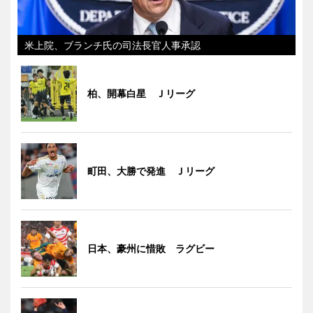
米上院、ブランチ氏の司法長官人事承認
柏、開幕白星 Ｊリーグ
町田、大勝で発進 Ｊリーグ
日本、豪州に惜敗 ラグビー