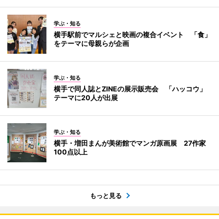
学ぶ・知る
横手駅前でマルシェと映画の複合イベント 「食」
をテーマに母親らが企画
学ぶ・知る
横手で同人誌とZINEの展示販売会 「ハッコウ」
テーマに20人が出展
学ぶ・知る
横手・増田まんが美術館でマンガ原画展 27作家
100点以上
もっと見る