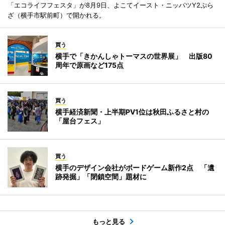
「エコライフフェスタ」が8月9日、よこてイースト・ニッパツY2ぷら
ざ（横手市駅前町）で開かれる。
買う
横手で「きかんしゃトーマスの世界展」 出版80
周年で原画など175点
買う
横手経済新聞・上半期PV1位は秋田ふるさと村の
「屋台フェス」
買う
横手のデザイン会社がボードゲーム新作2点 「遺
跡発掘」「閉鎖空間」題材に
もっと見る