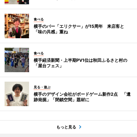
食べる
横手のバー「エリクサー」が15周年 来店客と
「味の共感」重ね
食べる
横手経済新聞・上半期PV1位は秋田ふるさと村の
「屋台フェス」
見る・遊ぶ
横手のデザイン会社がボードゲーム新作2点 「遺
跡発掘」「閉鎖空間」題材に
もっと見る