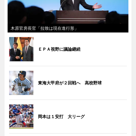
木原官房長官「拉致は現在進行形」
ＥＰＡ視野に議論継続
東海大甲府が２回戦へ 高校野球
岡本は１安打 大リーグ