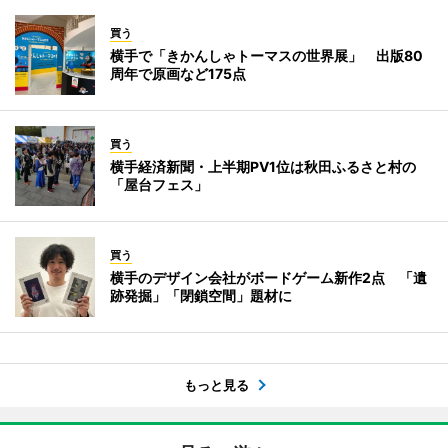
買う
横手で「きかんしゃトーマスの世界展」 出版80
周年で原画など175点
買う
横手経済新聞・上半期PV1位は秋田ふるさと村の
「屋台フェス」
買う
横手のデザイン会社がボードゲーム新作2点 「遺
跡発掘」「閉鎖空間」題材に
もっと見る