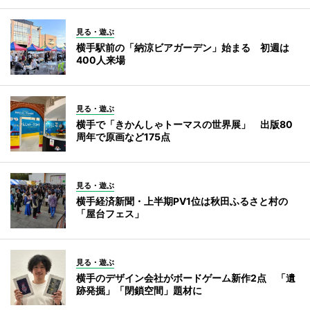
見る・遊ぶ
横手駅前の「納涼ビアガーデン」始まる 初週は
400人来場
見る・遊ぶ
横手で「きかんしゃトーマスの世界展」 出版80
周年で原画など175点
見る・遊ぶ
横手経済新聞・上半期PV1位は秋田ふるさと村の
「屋台フェス」
見る・遊ぶ
横手のデザイン会社がボードゲーム新作2点 「遺
跡発掘」「閉鎖空間」題材に