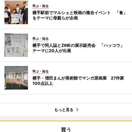
学ぶ・知る
横手駅前でマルシェと映画の複合イベント 「食」
をテーマに母親らが企画
学ぶ・知る
横手で同人誌とZINEの展示販売会 「ハッコウ」
テーマに20人が出展
学ぶ・知る
横手・増田まんが美術館でマンガ原画展 27作家
100点以上
もっと見る
買う