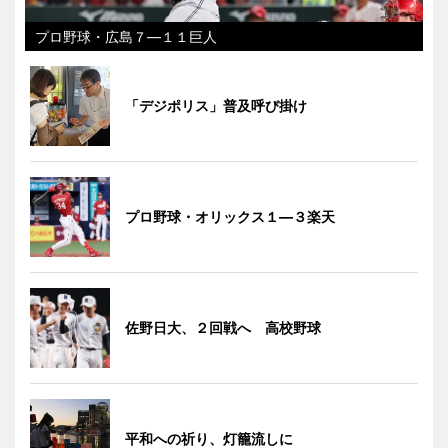
プロ野球・広島７―１１巨人
「デジポリス」普及呼び掛け
プロ野球・オリックス１―３楽天
佐野日大、２回戦へ 高校野球
平和への祈り、灯籠流しに