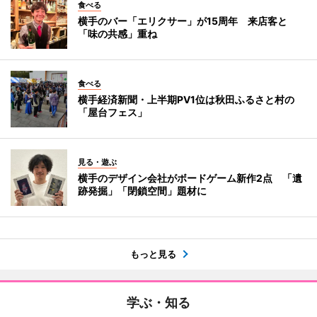
食べる
横手のバー「エリクサー」が15周年 来店客と
「味の共感」重ね
食べる
横手経済新聞・上半期PV1位は秋田ふるさと村の
「屋台フェス」
見る・遊ぶ
横手のデザイン会社がボードゲーム新作2点 「遺
跡発掘」「閉鎖空間」題材に
もっと見る
学ぶ・知る