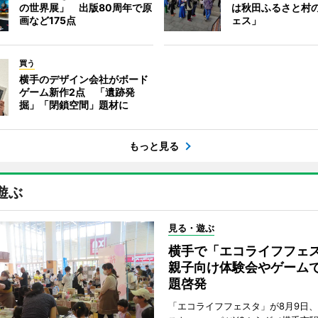
の世界展」 出版80周年で原
は秋田ふるさと村
画など175点
ェス」
買う
横手のデザイン会社がボード
ゲーム新作2点 「遺跡発
掘」「閉鎖空間」題材に
もっと見る
遊ぶ
見る・遊ぶ
横手で「エコライフフ
親子向け体験会やゲーム
題啓発
「エコライフフェスタ」が8月9日