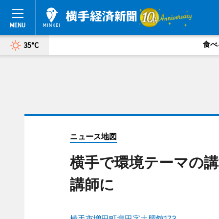
食べ
35°C
ニュース地図
横手で環境テーマの講
講師に
横手市増田町増田字土肥館173