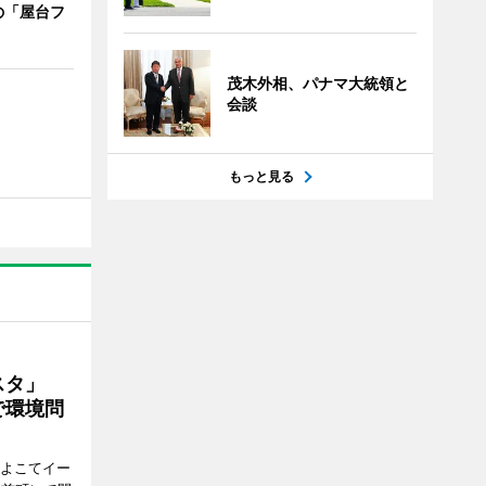
の「屋台フ
茂木外相、パナマ大統領と
会談
もっと見る
ェスタ」
で環境問
、よこてイー