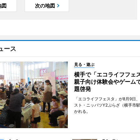
地図
次の地図
ュース
見る・遊ぶ
横手で「エコライフフ
親子向け体験会やゲーム
題啓発
「エコライフフェスタ」が8月9日
スト・ニッパツY2ぷらざ（横手市
かれる。