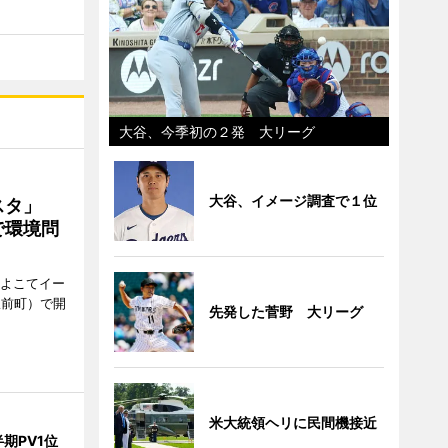
大谷、今季初の２発 大リーグ
大谷、イメージ調査で１位
ェスタ」
で環境問
、よこてイー
駅前町）で開
先発した菅野 大リーグ
米大統領ヘリに民間機接近
期PV1位