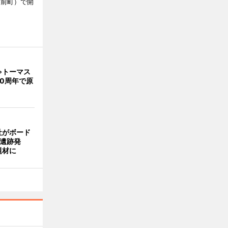
駅前町）で開
ゃトーマス
0周年で原
社がボード
「遺跡発
題材に