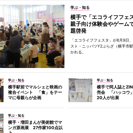
学ぶ・知る
横手で「エコライフフ
親子向け体験会やゲーム
題啓発
「エコライフフェスタ」が8月9日
スト・ニッパツY2ぷらざ（横手市
かれる。
学ぶ・知る
学ぶ・知る
横手駅前でマルシェと映画の
横手で同人誌とZI
複合イベント 「食」をテー
売会 「ハッコウ
マに母親らが企画
20人が出展
学ぶ・知る
横手・増田まんが美術館でマ
ンガ原画展 27作家100点以
上