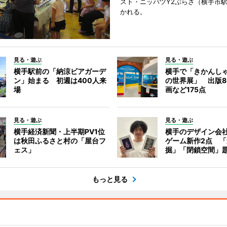
スト・ニッパツY2ぷらざ（横手市
かれる。
見る・遊ぶ
見る・遊ぶ
横手駅前の「納涼ビアガーデ
横手で「きかんし
ン」始まる 初週は400人来
の世界展」 出版8
場
画など175点
見る・遊ぶ
見る・遊ぶ
横手経済新聞・上半期PV1位
横手のデザイン会
は秋田ふるさと村の「屋台フ
ゲーム新作2点 
ェス」
掘」「閉鎖空間」
もっと見る