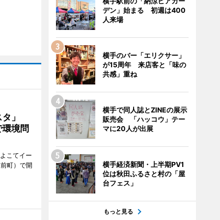
横手駅前の「納涼ビアガー
デン」始まる 初週は400
人来場
横手のバー「エリクサー」
が15周年 来店客と「味の
共感」重ね
横手で同人誌とZINEの展示
ェスタ」
販売会 「ハッコウ」テー
で環境問
マに20人が出展
、よこてイー
横手経済新聞・上半期PV1
駅前町）で開
位は秋田ふるさと村の「屋
台フェス」
もっと見る