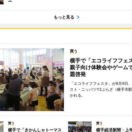
もっと見る
買う
横手で「エコライフフ
親子向け体験会やゲーム
題啓発
「エコライフフェスタ」が8月9日
スト・ニッパツY2ぷらざ（横手市
かれる。
買う
買う
横手で「きかんしゃトーマス
横手経済新聞・上半