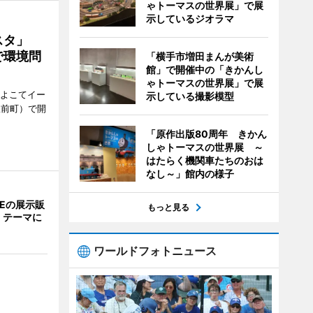
ゃトーマスの世界展」で展
示しているジオラマ
ェスタ」
で環境問
「横手市増田まんが美術
館」で開催中の「きかんし
ゃトーマスの世界展」で展
、よこてイー
示している撮影模型
駅前町）で開
「原作出版80周年 きかん
しゃトーマスの世界展 ～
はたらく機関車たちのおは
なし～」館内の様子
NEの展示販
もっと見る
」テーマに
ワールドフォトニュース