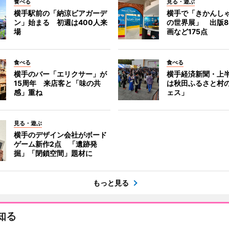
食べる
見る・遊ぶ
横手駅前の「納涼ビアガーデ
横手で「きかんし
ン」始まる 初週は400人来
の世界展」 出版8
場
画など175点
食べる
食べる
横手のバー「エリクサー」が
横手経済新聞・上半
15周年 来店客と「味の共
は秋田ふるさと村
感」重ね
ェス」
見る・遊ぶ
横手のデザイン会社がボード
ゲーム新作2点 「遺跡発
掘」「閉鎖空間」題材に
もっと見る
知る