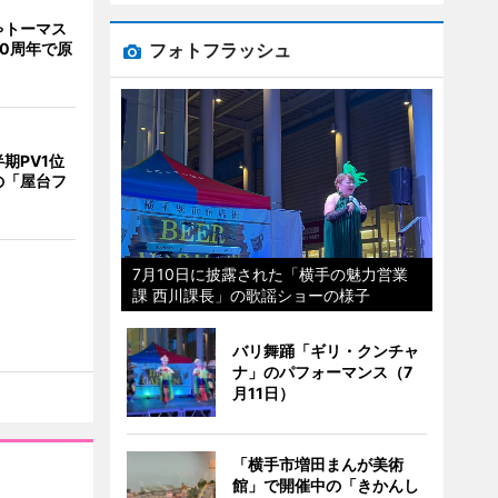
ゃトーマス
フォトフラッシュ
0周年で原
期PV1位
の「屋台フ
7月10日に披露された「横手の魅力営業
課 西川課長」の歌謡ショーの様子
バリ舞踊「ギリ・クンチャ
ナ」のパフォーマンス（7
月11日）
「横手市増田まんが美術
館」で開催中の「きかんし