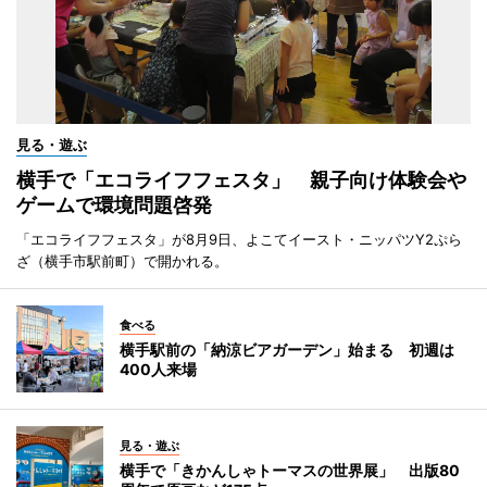
見る・遊ぶ
横手で「エコライフフェスタ」 親子向け体験会や
ゲームで環境問題啓発
「エコライフフェスタ」が8月9日、よこてイースト・ニッパツY2ぷら
ざ（横手市駅前町）で開かれる。
食べる
横手駅前の「納涼ビアガーデン」始まる 初週は
400人来場
見る・遊ぶ
横手で「きかんしゃトーマスの世界展」 出版80