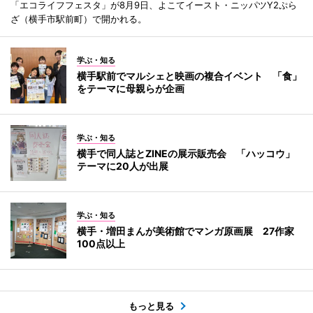
「エコライフフェスタ」が8月9日、よこてイースト・ニッパツY2ぷら
ざ（横手市駅前町）で開かれる。
学ぶ・知る
横手駅前でマルシェと映画の複合イベント 「食」
をテーマに母親らが企画
学ぶ・知る
横手で同人誌とZINEの展示販売会 「ハッコウ」
テーマに20人が出展
学ぶ・知る
横手・増田まんが美術館でマンガ原画展 27作家
100点以上
もっと見る