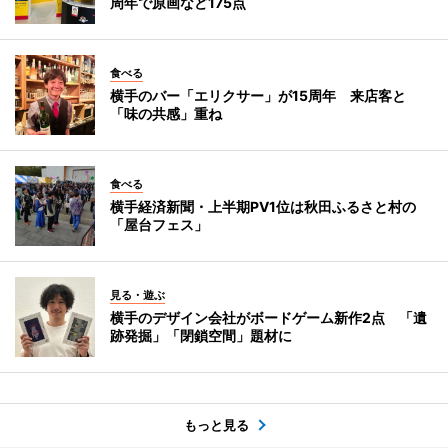
周年で原画など175点
食べる
横手のバー「エリクサー」が15周年 来店客と
「味の共感」重ね
食べる
横手経済新聞・上半期PV1位は秋田ふるさと村の
「屋台フェス」
見る・遊ぶ
横手のデザイン会社がボードゲーム新作2点 「遺
跡発掘」「閉鎖空間」題材に
もっと見る