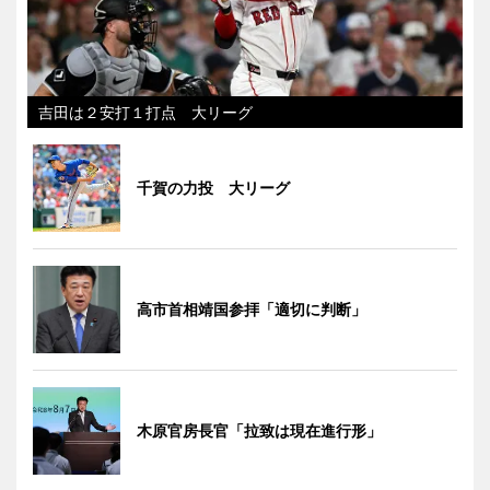
吉田は２安打１打点 大リーグ
千賀の力投 大リーグ
高市首相靖国参拝「適切に判断」
木原官房長官「拉致は現在進行形」