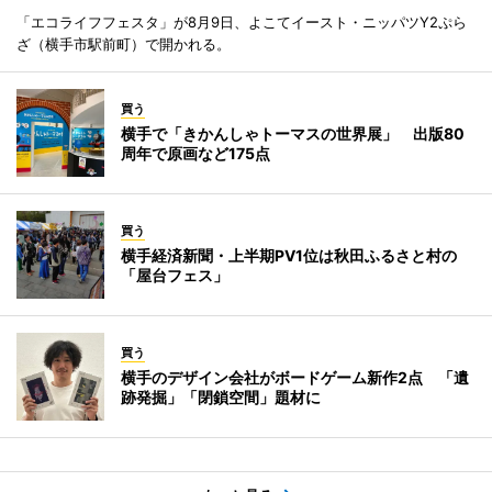
「エコライフフェスタ」が8月9日、よこてイースト・ニッパツY2ぷら
ざ（横手市駅前町）で開かれる。
買う
横手で「きかんしゃトーマスの世界展」 出版80
周年で原画など175点
買う
横手経済新聞・上半期PV1位は秋田ふるさと村の
「屋台フェス」
買う
横手のデザイン会社がボードゲーム新作2点 「遺
跡発掘」「閉鎖空間」題材に