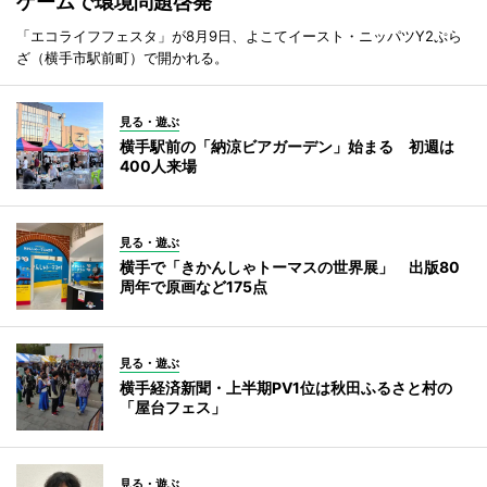
ゲームで環境問題啓発
「エコライフフェスタ」が8月9日、よこてイースト・ニッパツY2ぷら
ざ（横手市駅前町）で開かれる。
見る・遊ぶ
横手駅前の「納涼ビアガーデン」始まる 初週は
400人来場
見る・遊ぶ
横手で「きかんしゃトーマスの世界展」 出版80
周年で原画など175点
見る・遊ぶ
横手経済新聞・上半期PV1位は秋田ふるさと村の
「屋台フェス」
見る・遊ぶ