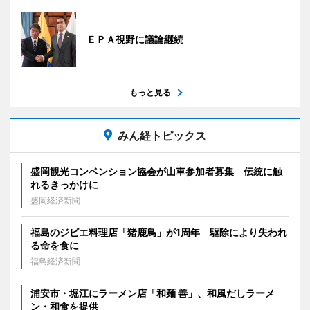
ＥＰＡ視野に議論継続
もっと見る
みん経トピックス
盛岡観光コンベンション協会が山車参加者募集 伝統に触
れるきっかけに
盛岡経済新聞
福島のジビエ料理店「猪鹿鳥」が1周年 駆除により失われ
る命を食に
福島経済新聞
浦安市・堀江にラーメン店「和麺 善」、和風だしラーメ
ン・和食を提供