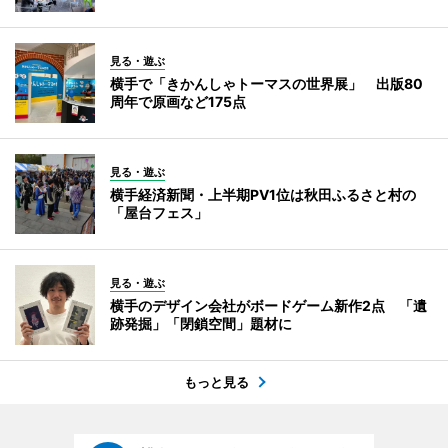
見る・遊ぶ
横手で「きかんしゃトーマスの世界展」 出版80
周年で原画など175点
見る・遊ぶ
横手経済新聞・上半期PV1位は秋田ふるさと村の
「屋台フェス」
見る・遊ぶ
横手のデザイン会社がボードゲーム新作2点 「遺
跡発掘」「閉鎖空間」題材に
もっと見る