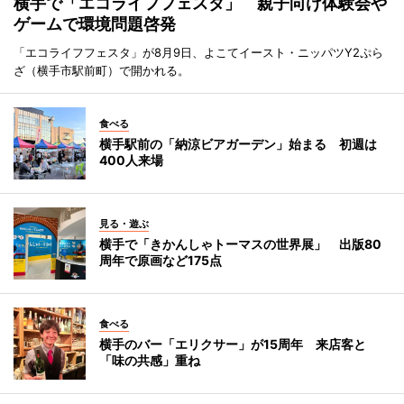
横手で「エコライフフェスタ」 親子向け体験会や
ゲームで環境問題啓発
「エコライフフェスタ」が8月9日、よこてイースト・ニッパツY2ぷら
ざ（横手市駅前町）で開かれる。
食べる
横手駅前の「納涼ビアガーデン」始まる 初週は
400人来場
見る・遊ぶ
横手で「きかんしゃトーマスの世界展」 出版80
周年で原画など175点
食べる
横手のバー「エリクサー」が15周年 来店客と
「味の共感」重ね