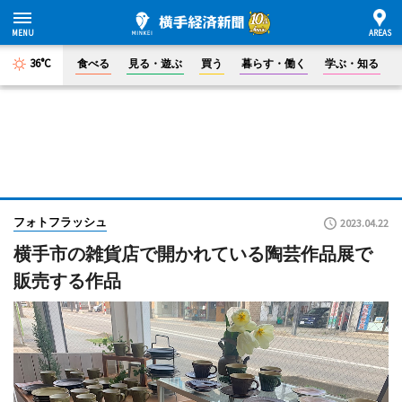
36°C
食べる
見る・遊ぶ
買う
暮らす・働く
学ぶ・知る
フォトフラッシュ
2023.04.22
横手市の雑貨店で開かれている陶芸作品展で
販売する作品