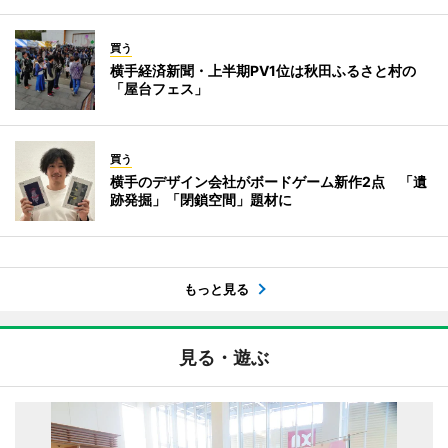
買う
横手経済新聞・上半期PV1位は秋田ふるさと村の
「屋台フェス」
買う
横手のデザイン会社がボードゲーム新作2点 「遺
跡発掘」「閉鎖空間」題材に
もっと見る
見る・遊ぶ