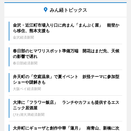
みん経トピックス
金沢・近江町市場入り口に肉まん「まんぷく屋」 能登か
ら移住、熊本支援も
金沢経済新聞
春日部のヒマワリスポット準備万端 開花はまだ先、天候
の影響で遅れ
春日部経済新聞
弁天町の「空庭温泉」で夏イベント 妖怪テーマに参加型
ショーや謎解きも
大阪ベイ経済新聞
大津に「フラワー飯店」 ランチやカフェも提供するエス
ニック居酒屋
びわ湖大津経済新聞
大井町にギョーザと創作中華「蓮月」 南青山、新橋に次