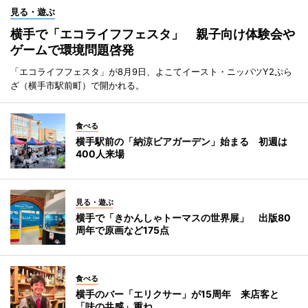
見る・遊ぶ
横手で「エコライフフェスタ」 親子向け体験会や
ゲームで環境問題啓発
「エコライフフェスタ」が8月9日、よこてイースト・ニッパツY2ぷら
ざ（横手市駅前町）で開かれる。
食べる
横手駅前の「納涼ビアガーデン」始まる 初週は
400人来場
見る・遊ぶ
横手で「きかんしゃトーマスの世界展」 出版80
周年で原画など175点
食べる
横手のバー「エリクサー」が15周年 来店客と
「味の共感」重ね