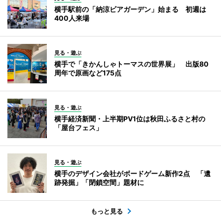
横手駅前の「納涼ビアガーデン」始まる 初週は
400人来場
見る・遊ぶ
横手で「きかんしゃトーマスの世界展」 出版80
周年で原画など175点
見る・遊ぶ
横手経済新聞・上半期PV1位は秋田ふるさと村の
「屋台フェス」
見る・遊ぶ
横手のデザイン会社がボードゲーム新作2点 「遺
跡発掘」「閉鎖空間」題材に
もっと見る