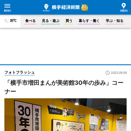
35°C
食べる
見る・遊ぶ
買う
暮らす・働く
学ぶ・知る
フォトフラッシュ
2025.09.09
「横手市増田まんが美術館30年の歩み」コー
ナー