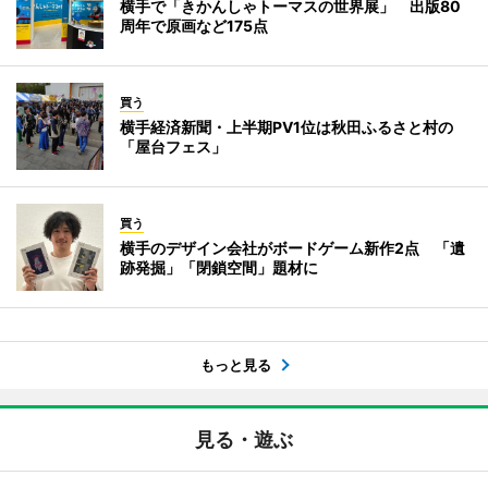
横手で「きかんしゃトーマスの世界展」 出版80
周年で原画など175点
買う
横手経済新聞・上半期PV1位は秋田ふるさと村の
「屋台フェス」
買う
横手のデザイン会社がボードゲーム新作2点 「遺
跡発掘」「閉鎖空間」題材に
もっと見る
見る・遊ぶ