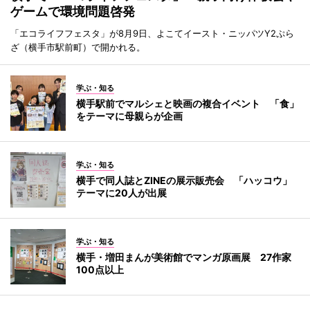
ゲームで環境問題啓発
「エコライフフェスタ」が8月9日、よこてイースト・ニッパツY2ぷら
ざ（横手市駅前町）で開かれる。
学ぶ・知る
横手駅前でマルシェと映画の複合イベント 「食」
をテーマに母親らが企画
学ぶ・知る
横手で同人誌とZINEの展示販売会 「ハッコウ」
テーマに20人が出展
学ぶ・知る
横手・増田まんが美術館でマンガ原画展 27作家
100点以上