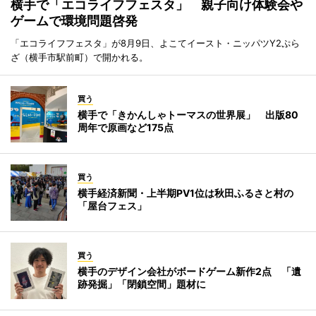
横手で「エコライフフェスタ」 親子向け体験会や
ゲームで環境問題啓発
「エコライフフェスタ」が8月9日、よこてイースト・ニッパツY2ぷら
ざ（横手市駅前町）で開かれる。
買う
横手で「きかんしゃトーマスの世界展」 出版80
周年で原画など175点
買う
横手経済新聞・上半期PV1位は秋田ふるさと村の
「屋台フェス」
買う
横手のデザイン会社がボードゲーム新作2点 「遺
跡発掘」「閉鎖空間」題材に