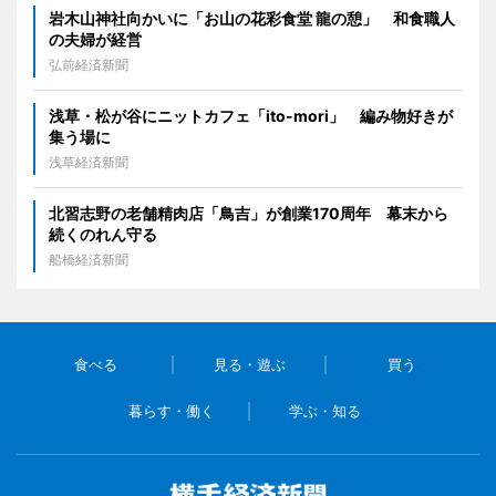
岩木山神社向かいに「お山の花彩食堂 龍の憩」 和食職人
の夫婦が経営
弘前経済新聞
浅草・松が谷にニットカフェ「ito-mori」 編み物好きが
集う場に
浅草経済新聞
北習志野の老舗精肉店「鳥吉」が創業170周年 幕末から
続くのれん守る
船橋経済新聞
食べる
見る・遊ぶ
買う
暮らす・働く
学ぶ・知る