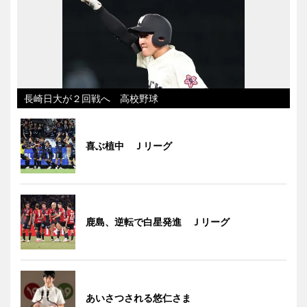
長崎日大が２回戦へ 高校野球
喜ぶ植中 Ｊリーグ
鹿島、逆転で白星発進 Ｊリーグ
あいさつされる悠仁さま