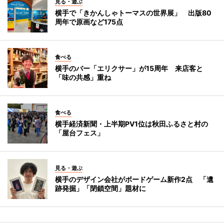
見る・遊ぶ
横手で「きかんしゃトーマスの世界展」 出版80
周年で原画など175点
食べる
横手のバー「エリクサー」が15周年 来店客と
「味の共感」重ね
食べる
横手経済新聞・上半期PV1位は秋田ふるさと村の
「屋台フェス」
見る・遊ぶ
横手のデザイン会社がボードゲーム新作2点 「遺
跡発掘」「閉鎖空間」題材に