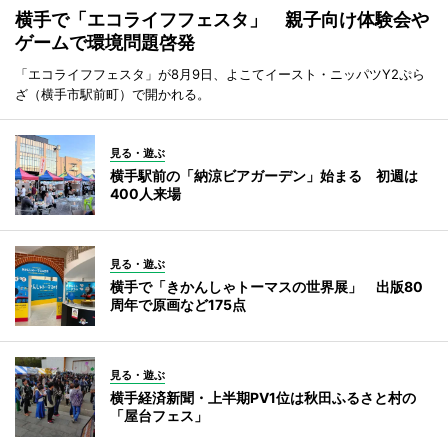
横手で「エコライフフェスタ」 親子向け体験会や
ゲームで環境問題啓発
「エコライフフェスタ」が8月9日、よこてイースト・ニッパツY2ぷら
ざ（横手市駅前町）で開かれる。
見る・遊ぶ
横手駅前の「納涼ビアガーデン」始まる 初週は
400人来場
見る・遊ぶ
横手で「きかんしゃトーマスの世界展」 出版80
周年で原画など175点
見る・遊ぶ
横手経済新聞・上半期PV1位は秋田ふるさと村の
「屋台フェス」